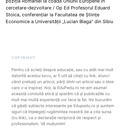
poziția României la coada Uniunii Europene în
cercetare-dezvoltare / Op Ed Profesorul Eduard
Stoica, conferențiar la Facultatea de Științe
Economice a Universității „Lucian Blaga” din Sibiu
COPYRIGHT
Pentru că scrieți despre educație, sau cu atât mai mult
datorită acestui lucru, ar fi util să citați cu link, atunci
când preluați un articol, părți dintr-un articol sau o idee
care v-a inspirat. Noi, la EduPedu.ro ne-am asumat
această conduită etică și sperăm că și publicațiile cu
mult mai multă experiență vor face la fel. Ne bucurăm
că găsiți subiecte interesante pe Edupedu.ro și suntem
siguri că înțelegeți rugămintea noastră de a cita sursa
(cu link), ca o declarație reciprocă de respect și
profesionalism. Vă mulțumim!