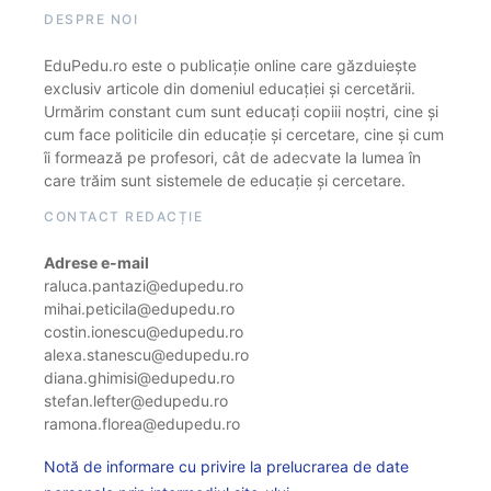
DESPRE NOI
EduPedu.ro este o publicație online care găzduiește
exclusiv articole din domeniul educației și cercetării.
Urmărim constant cum sunt educați copiii noștri, cine și
cum face politicile din educație și cercetare, cine și cum
îi formează pe profesori, cât de adecvate la lumea în
care trăim sunt sistemele de educație și cercetare.
CONTACT REDACȚIE
Adrese e-mail
raluca.pantazi@edupedu.ro
mihai.peticila@edupedu.ro
costin.ionescu@edupedu.ro
alexa.stanescu@edupedu.ro
diana.ghimisi@edupedu.ro
stefan.lefter@edupedu.ro
ramona.florea@edupedu.ro
Notă de informare cu privire la prelucrarea de date