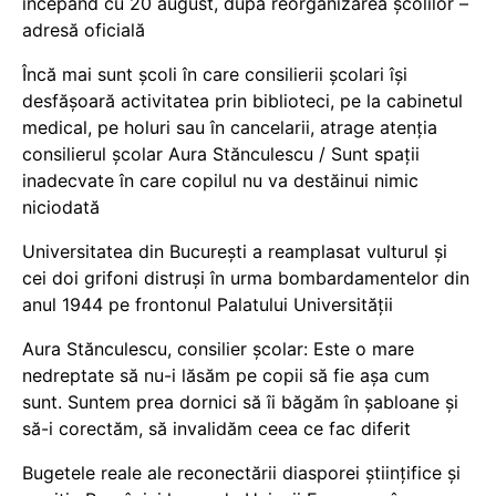
începând cu 20 august, după reorganizarea școlilor –
adresă oficială
Încă mai sunt școli în care consilierii școlari își
desfășoară activitatea prin biblioteci, pe la cabinetul
medical, pe holuri sau în cancelarii, atrage atenția
consilierul școlar Aura Stănculescu / Sunt spații
inadecvate în care copilul nu va destăinui nimic
niciodată
Universitatea din București a reamplasat vulturul și
cei doi grifoni distruși în urma bombardamentelor din
anul 1944 pe frontonul Palatului Universității
Aura Stănculescu, consilier școlar: Este o mare
nedreptate să nu-i lăsăm pe copii să fie așa cum
sunt. Suntem prea dornici să îi băgăm în șabloane și
să-i corectăm, să invalidăm ceea ce fac diferit
Bugetele reale ale reconectării diasporei științifice și