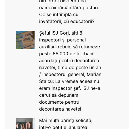
directorii disperați că
oamenii rămân fără posturi.
Ce se întâmplă cu
învățătorii, cu educatorii?
Șeful ISJ Gorj, alți 8
inspectori și personal
auxiliar trebuie să returneze
peste 55.000 de lei, bani
acordați pentru decontarea
navetei, timp de peste un an
/ Inspectorul general, Marian
Staicu: La vremea aceea nu
eram inspector șef. ISJ ne-a
cerut să depunem
documente pentru
decontarea navetei
Mai mulți părinți solicită,
într-o petiție, anularea