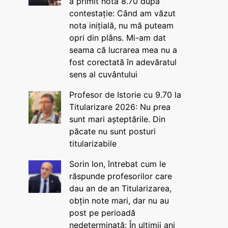
a primit nota 8.70 după
contestație: Când am văzut
nota inițială, nu mă puteam
opri din plâns. Mi-am dat
seama că lucrarea mea nu a
fost corectată în adevăratul
sens al cuvântului
Profesor de Istorie cu 9.70 la
Titularizare 2026: Nu prea
sunt mari așteptările. Din
păcate nu sunt posturi
titularizabile
Sorin Ion, întrebat cum le
răspunde profesorilor care
dau an de an Titularizarea,
obțin note mari, dar nu au
post pe perioadă
nedeterminată: În ultimii ani