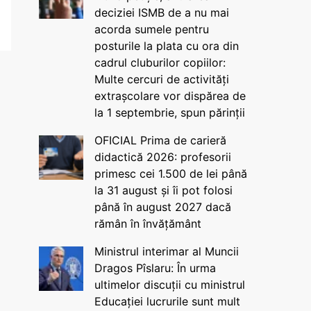
deciziei ISMB de a nu mai
acorda sumele pentru
posturile la plata cu ora din
cadrul cluburilor copiilor:
Multe cercuri de activități
extrașcolare vor dispărea de
la 1 septembrie, spun părinții
OFICIAL Prima de carieră
didactică 2026: profesorii
primesc cei 1.500 de lei până
la 31 august și îi pot folosi
până în august 2027 dacă
rămân în învățământ
Ministrul interimar al Muncii
Dragos Pîslaru: În urma
ultimelor discuții cu ministrul
Educației lucrurile sunt mult