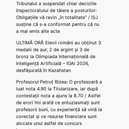
Tribunalul a suspendat chiar deciziile
Inspectoratului de tăiere a posturilor:
Obligațiile vă revin „în totalitate” / ISJ
susține că s-a conformat pentru că nu
a mai emis alte acte
ULTIMĂ ORĂ Elevii români au obținut 3
medalii de aur, 2 de argint și 3 de
bronz la Olimpiada Internațională de
Inteligență Artificială – IOAI 2026,
desfășurată în Kazahstan
Profesorul Petruț Rizea: O profesoară a
luat nota 4.90 la Titularizare, iar după
contestații nota a ajuns la 8.70 / Astfel
de erori îmi arată ce entuziasmați sunt
profesorii buni, cu experiență să vină la
corectat și ce resurse financiare sunt
alocate unui astfel de concurs