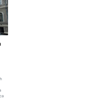
n
h
a
oca