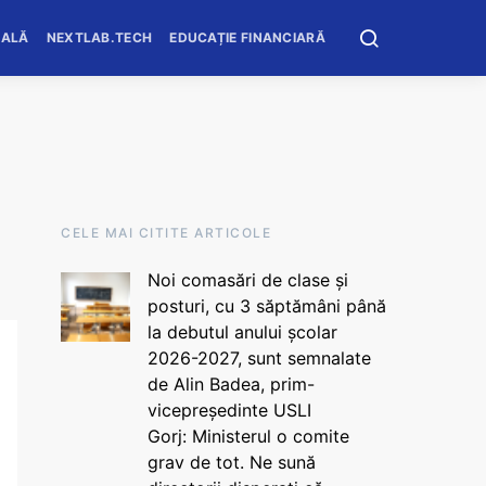
OALĂ
NEXTLAB.TECH
EDUCAȚIE FINANCIARĂ
CELE MAI CITITE ARTICOLE
Noi comasări de clase și
posturi, cu 3 săptămâni până
la debutul anului școlar
2026-2027, sunt semnalate
de Alin Badea, prim-
vicepreședinte USLI
Gorj: Ministerul o comite
grav de tot. Ne sună