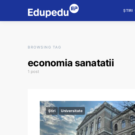
ȘTIRI
BROWSING TAG
economia sanatatii
1 post
Știri
Universitate