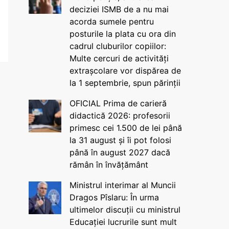
deciziei ISMB de a nu mai
acorda sumele pentru
posturile la plata cu ora din
cadrul cluburilor copiilor:
Multe cercuri de activități
extrașcolare vor dispărea de
la 1 septembrie, spun părinții
OFICIAL Prima de carieră
didactică 2026: profesorii
primesc cei 1.500 de lei până
la 31 august și îi pot folosi
până în august 2027 dacă
rămân în învățământ
Ministrul interimar al Muncii
Dragos Pîslaru: În urma
ultimelor discuții cu ministrul
Educației lucrurile sunt mult