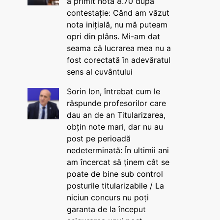
a primit nota 8.70 după
contestație: Când am văzut
nota inițială, nu mă puteam
opri din plâns. Mi-am dat
seama că lucrarea mea nu a
fost corectată în adevăratul
sens al cuvântului
Sorin Ion, întrebat cum le
răspunde profesorilor care
dau an de an Titularizarea,
obțin note mari, dar nu au
post pe perioadă
nedeterminată: În ultimii ani
am încercat să ținem cât se
poate de bine sub control
posturile titularizabile / La
niciun concurs nu poți
garanta de la început