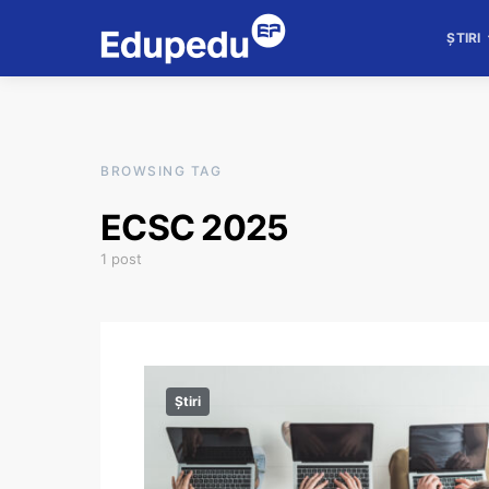
ȘTIRI
BROWSING TAG
ECSC 2025
1 post
Știri