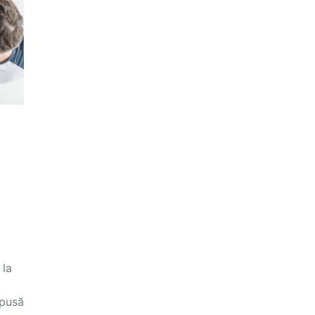
 la
mpusă