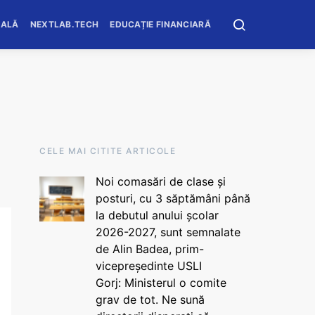
OALĂ
NEXTLAB.TECH
EDUCAȚIE FINANCIARĂ
CELE MAI CITITE ARTICOLE
Noi comasări de clase și
posturi, cu 3 săptămâni până
la debutul anului școlar
2026-2027, sunt semnalate
de Alin Badea, prim-
vicepreședinte USLI
Gorj: Ministerul o comite
grav de tot. Ne sună