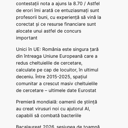
contestații nota a ajuns la 8.70 / Astfel
de erori îmi arată ce entuziasmați sunt
profesorii buni, cu experiență să vină la
corectat și ce resurse financiare sunt
alocate unui astfel de concurs
important
Unici în UE: România este singura țară
din întreaga Uniune Europeană care a
redus cheltuielile de cercetare,
calculate pe cap de locuitor, în ultimul
deceniu. Între 2015-2025, spațiul
comunitar a crescut masiv cheltuielile
de cercetare – ultimele date Eurostat
Premieră mondială: oamenii de știință
au creat virusuri noi cu ajutorul AI,
capabili să combată bacteriile
Bacalaureat 2026, sesiunea de toamnă.