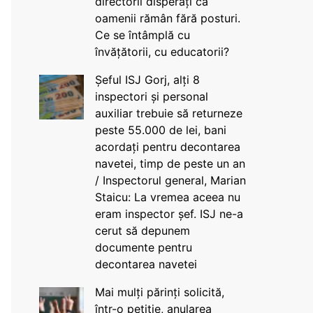
directorii disperați că
oamenii rămân fără posturi.
Ce se întâmplă cu
învățătorii, cu educatorii?
Șeful ISJ Gorj, alți 8
inspectori și personal
auxiliar trebuie să returneze
peste 55.000 de lei, bani
acordați pentru decontarea
navetei, timp de peste un an
/ Inspectorul general, Marian
Staicu: La vremea aceea nu
eram inspector șef. ISJ ne-a
cerut să depunem
documente pentru
decontarea navetei
Mai mulți părinți solicită,
într-o petiție, anularea