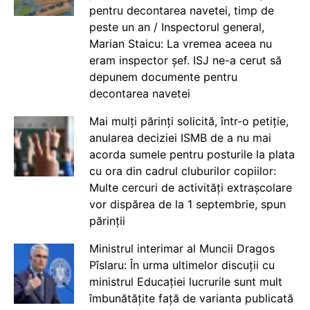
pentru decontarea navetei, timp de
peste un an / Inspectorul general,
Marian Staicu: La vremea aceea nu
eram inspector șef. ISJ ne-a cerut să
depunem documente pentru
decontarea navetei
Mai mulți părinți solicită, într-o petiție,
anularea deciziei ISMB de a nu mai
acorda sumele pentru posturile la plata
cu ora din cadrul cluburilor copiilor:
Multe cercuri de activități extrașcolare
vor dispărea de la 1 septembrie, spun
părinții
Ministrul interimar al Muncii Dragos
Pîslaru: În urma ultimelor discuții cu
ministrul Educației lucrurile sunt mult
îmbunătățite față de varianta publicată