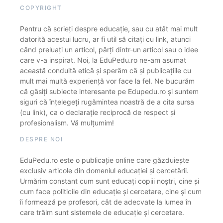
COPYRIGHT
Pentru că scrieți despre educație, sau cu atât mai mult
datorită acestui lucru, ar fi util să citați cu link, atunci
când preluați un articol, părți dintr-un articol sau o idee
care v-a inspirat. Noi, la EduPedu.ro ne-am asumat
această conduită etică și sperăm că și publicațiile cu
mult mai multă experiență vor face la fel. Ne bucurăm
că găsiți subiecte interesante pe Edupedu.ro și suntem
siguri că înțelegeți rugămintea noastră de a cita sursa
(cu link), ca o declarație reciprocă de respect și
profesionalism. Vă mulțumim!
DESPRE NOI
EduPedu.ro este o publicație online care găzduiește
exclusiv articole din domeniul educației și cercetării.
Urmărim constant cum sunt educați copiii noștri, cine și
cum face politicile din educație și cercetare, cine și cum
îi formează pe profesori, cât de adecvate la lumea în
care trăim sunt sistemele de educație și cercetare.