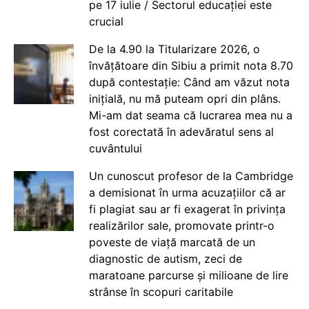
pe 17 iulie / Sectorul educației este
crucial
De la 4.90 la Titularizare 2026, o
învățătoare din Sibiu a primit nota 8.70
după contestație: Când am văzut nota
inițială, nu mă puteam opri din plâns.
Mi-am dat seama că lucrarea mea nu a
fost corectată în adevăratul sens al
cuvântului
Un cunoscut profesor de la Cambridge
a demisionat în urma acuzațiilor că ar
fi plagiat sau ar fi exagerat în privința
realizărilor sale, promovate printr-o
poveste de viață marcată de un
diagnostic de autism, zeci de
maratoane parcurse și milioane de lire
strânse în scopuri caritabile