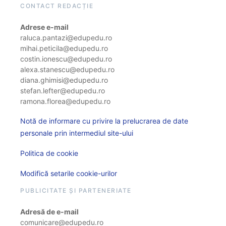
CONTACT REDACȚIE
Adrese e-mail
raluca.pantazi@edupedu.ro
mihai.peticila@edupedu.ro
costin.ionescu@edupedu.ro
alexa.stanescu@edupedu.ro
diana.ghimisi@edupedu.ro
stefan.lefter@edupedu.ro
ramona.florea@edupedu.ro
Notă de informare cu privire la prelucrarea de date
personale prin intermediul site-ului
Politica de cookie
Modifică setarile cookie-urilor
PUBLICITATE ȘI PARTENERIATE
Adresă de e-mail
comunicare@edupedu.ro