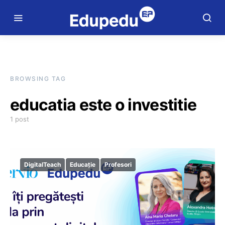
BROWSING TAG
educatia este o investitie
1 post
DigitalTeach
Educație
Profesori