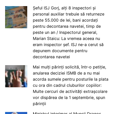
Șeful ISJ Gorj, alți 8 inspectori și
personal auxiliar trebuie să returneze
peste 55.000 de lei, bani acordați
pentru decontarea navetei, timp de
peste un an / Inspectorul general,
Marian Staicu: La vremea aceea nu
eram inspector șef. ISJ ne-a cerut să
depunem documente pentru
decontarea navetei
Mai mulți părinți solicită, într-o petiție,
anularea deciziei ISMB de a nu mai
acorda sumele pentru posturile la plata
cu ora din cadrul cluburilor copiilor:
Multe cercuri de activități extrașcolare
vor dispărea de la 1 septembrie, spun
părinții
Ministrul interimar al Muncii Dragos