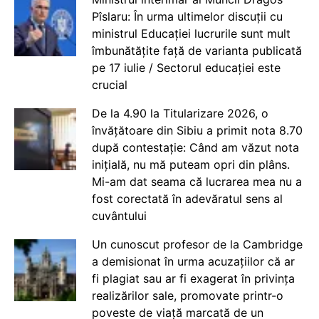
Pîslaru: În urma ultimelor discuții cu
ministrul Educației lucrurile sunt mult
îmbunătățite față de varianta publicată
pe 17 iulie / Sectorul educației este
crucial
De la 4.90 la Titularizare 2026, o
învățătoare din Sibiu a primit nota 8.70
după contestație: Când am văzut nota
inițială, nu mă puteam opri din plâns.
Mi-am dat seama că lucrarea mea nu a
fost corectată în adevăratul sens al
cuvântului
Un cunoscut profesor de la Cambridge
a demisionat în urma acuzațiilor că ar
fi plagiat sau ar fi exagerat în privința
realizărilor sale, promovate printr-o
poveste de viață marcată de un