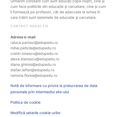
Urmărim constant cum sunt educați copiii noștri, cine și
cum face politicile din educație și cercetare, cine și cum
îi formează pe profesori, cât de adecvate la lumea în
care trăim sunt sistemele de educație și cercetare.
CONTACT REDACȚIE
Adrese e-mail
raluca.pantazi@edupedu.ro
mihai.peticila@edupedu.ro
costin.ionescu@edupedu.ro
alexa.stanescu@edupedu.ro
diana.ghimisi@edupedu.ro
stefan.lefter@edupedu.ro
ramona.florea@edupedu.ro
Notă de informare cu privire la prelucrarea de date
personale prin intermediul site-ului
Politica de cookie
Modifică setarile cookie-urilor