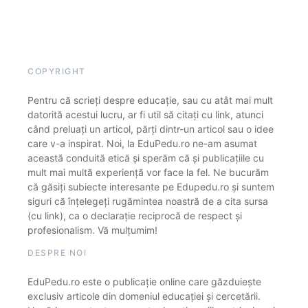
COPYRIGHT
Pentru că scrieți despre educație, sau cu atât mai mult
datorită acestui lucru, ar fi util să citați cu link, atunci
când preluați un articol, părți dintr-un articol sau o idee
care v-a inspirat. Noi, la EduPedu.ro ne-am asumat
această conduită etică și sperăm că și publicațiile cu
mult mai multă experiență vor face la fel. Ne bucurăm
că găsiți subiecte interesante pe Edupedu.ro și suntem
siguri că înțelegeți rugămintea noastră de a cita sursa
(cu link), ca o declarație reciprocă de respect și
profesionalism. Vă mulțumim!
DESPRE NOI
EduPedu.ro este o publicație online care găzduiește
exclusiv articole din domeniul educației și cercetării.