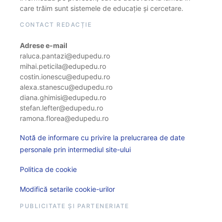
care trăim sunt sistemele de educație și cercetare.
CONTACT REDACȚIE
Adrese e-mail
raluca.pantazi@edupedu.ro
mihai.peticila@edupedu.ro
costin.ionescu@edupedu.ro
alexa.stanescu@edupedu.ro
diana.ghimisi@edupedu.ro
stefan.lefter@edupedu.ro
ramona.florea@edupedu.ro
Notă de informare cu privire la prelucrarea de date
personale prin intermediul site-ului
Politica de cookie
Modifică setarile cookie-urilor
PUBLICITATE ȘI PARTENERIATE