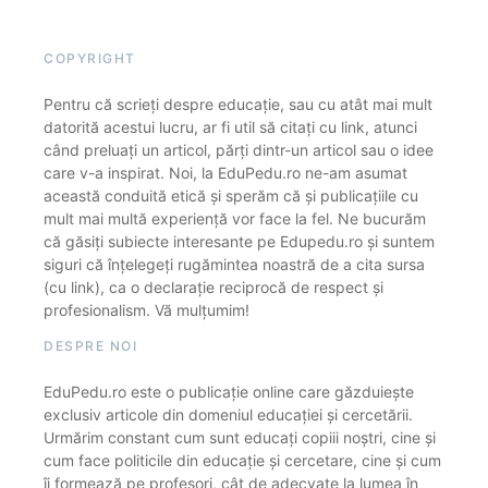
COPYRIGHT
Pentru că scrieți despre educație, sau cu atât mai mult
datorită acestui lucru, ar fi util să citați cu link, atunci
când preluați un articol, părți dintr-un articol sau o idee
care v-a inspirat. Noi, la EduPedu.ro ne-am asumat
această conduită etică și sperăm că și publicațiile cu
mult mai multă experiență vor face la fel. Ne bucurăm
că găsiți subiecte interesante pe Edupedu.ro și suntem
siguri că înțelegeți rugămintea noastră de a cita sursa
(cu link), ca o declarație reciprocă de respect și
profesionalism. Vă mulțumim!
DESPRE NOI
EduPedu.ro este o publicație online care găzduiește
exclusiv articole din domeniul educației și cercetării.
Urmărim constant cum sunt educați copiii noștri, cine și
cum face politicile din educație și cercetare, cine și cum
îi formează pe profesori, cât de adecvate la lumea în