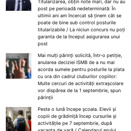
Titularizarea, obțin note mari, dar nu au
post pe perioadă nedeterminată: În
ultimii ani am încercat să ținem cât se
poate de bine sub control posturile
titularizabile / La niciun concurs nu poți
garanta de la început asigurarea unui
post
Mai mulți părinți solicită, într-o petiție,
anularea deciziei ISMB de a nu mai
acorda sumele pentru posturile la plata
cu ora din cadrul cluburilor copiilor:
Multe cercuri de activități extrașcolare
vor dispărea de la 1 septembrie, spun
părinții
Peste o lună începe școala. Elevii și
copiii de grădiniță încep cursurile și
activitățile pe 7 septembrie, după
vacanța de vară / Calendarul anului