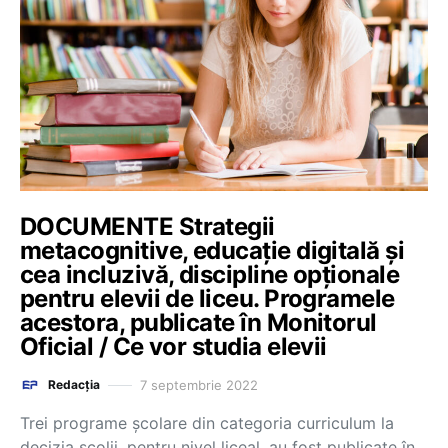
DOCUMENTE Strategii
metacognitive, educație digitală și
cea incluzivă, discipline opționale
pentru elevii de liceu. Programele
acestora, publicate în Monitorul
Oficial / Ce vor studia elevii
7 septembrie 2022
Redacția
Trei programe școlare din categoria curriculum la
decizia școlii, pentru nivel liceal, au fost publicate în