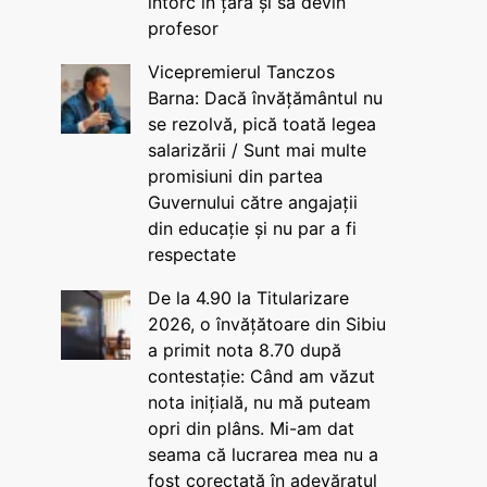
întorc în țară și să devin
profesor
Vicepremierul Tanczos
Barna: Dacă învățământul nu
se rezolvă, pică toată legea
salarizării / Sunt mai multe
promisiuni din partea
Guvernului către angajații
din educație și nu par a fi
respectate
De la 4.90 la Titularizare
2026, o învățătoare din Sibiu
a primit nota 8.70 după
contestație: Când am văzut
nota inițială, nu mă puteam
opri din plâns. Mi-am dat
seama că lucrarea mea nu a
fost corectată în adevăratul