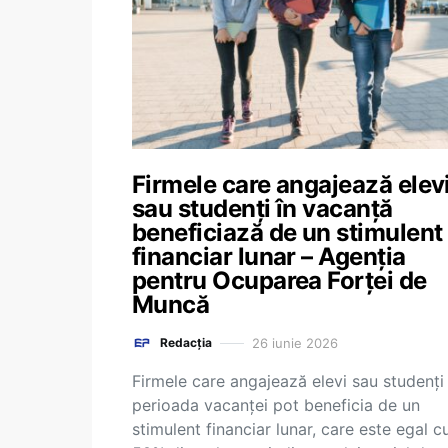
Firmele care angajează elev
sau studenți în vacanță
beneficiază de un stimulent
financiar lunar – Agenția
pentru Ocuparea Forței de
Muncă
26 iunie 2026
Redacția
Firmele care angajează elevi sau studenți 
perioada vacanței pot beneficia de un
stimulent financiar lunar, care este egal c