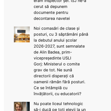
eram inspector șef. ISJ ne-a
cerut să depunem
documente pentru
decontarea navetei
Noi comasări de clase și
posturi, cu 3 săptămâni până
la debutul anului școlar
2026-2027, sunt semnalate
de Alin Badea, prim-
vicepreședinte USLI
Gorj: Ministerul o comite
grav de tot. Ne sună
directorii disperați că
oamenii rămân fără posturi.
Ce se întâmplă cu
învățătorii, cu educatorii?
Nu poate liceul tehnologic
să-i ducă pe toți elevii la un