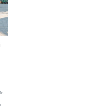
i
în
u