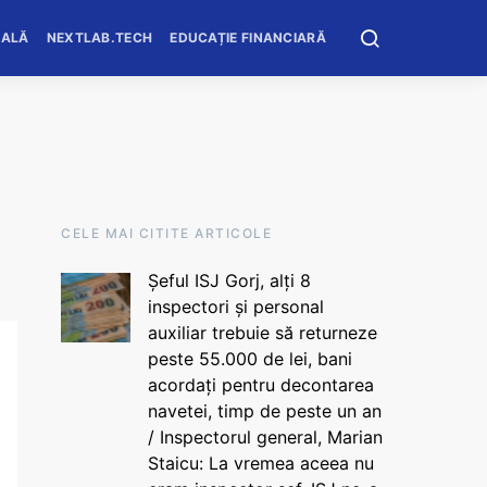
OALĂ
NEXTLAB.TECH
EDUCAȚIE FINANCIARĂ
CELE MAI CITITE ARTICOLE
Șeful ISJ Gorj, alți 8
inspectori și personal
auxiliar trebuie să returneze
peste 55.000 de lei, bani
acordați pentru decontarea
navetei, timp de peste un an
/ Inspectorul general, Marian
Staicu: La vremea aceea nu