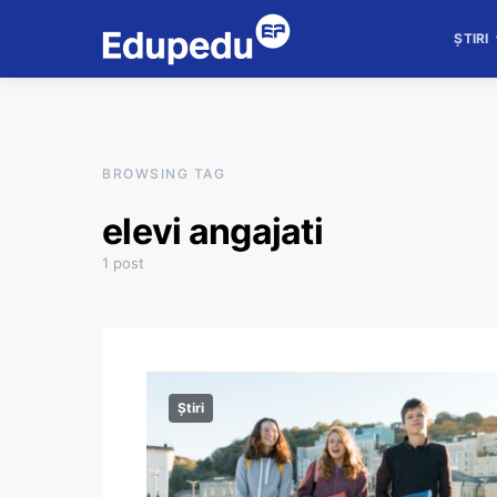
ȘTIRI
BROWSING TAG
elevi angajati
1 post
Știri