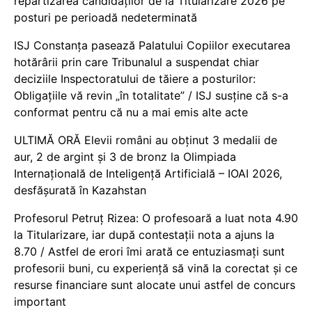
repartizarea candidaților de la Titularizare 2026 pe
posturi pe perioadă nedeterminată
ISJ Constanța pasează Palatului Copiilor executarea
hotărârii prin care Tribunalul a suspendat chiar
deciziile Inspectoratului de tăiere a posturilor:
Obligațiile vă revin „în totalitate” / ISJ susține că s-a
conformat pentru că nu a mai emis alte acte
ULTIMĂ ORĂ Elevii români au obținut 3 medalii de
aur, 2 de argint și 3 de bronz la Olimpiada
Internațională de Inteligență Artificială – IOAI 2026,
desfășurată în Kazahstan
Profesorul Petruț Rizea: O profesoară a luat nota 4.90
la Titularizare, iar după contestații nota a ajuns la
8.70 / Astfel de erori îmi arată ce entuziasmați sunt
profesorii buni, cu experiență să vină la corectat și ce
resurse financiare sunt alocate unui astfel de concurs
important