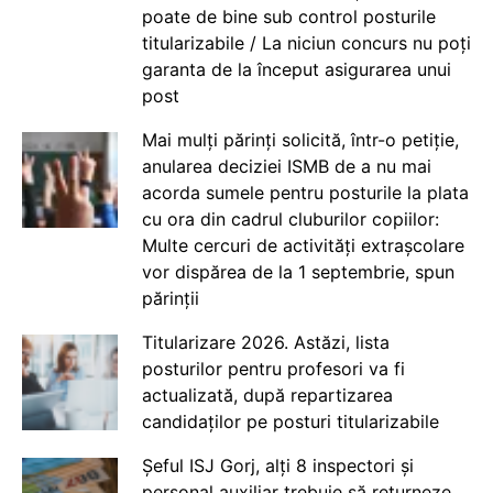
poate de bine sub control posturile
titularizabile / La niciun concurs nu poți
garanta de la început asigurarea unui
post
Mai mulți părinți solicită, într-o petiție,
anularea deciziei ISMB de a nu mai
acorda sumele pentru posturile la plata
cu ora din cadrul cluburilor copiilor:
Multe cercuri de activități extrașcolare
vor dispărea de la 1 septembrie, spun
părinții
Titularizare 2026. Astăzi, lista
posturilor pentru profesori va fi
actualizată, după repartizarea
candidaților pe posturi titularizabile
Șeful ISJ Gorj, alți 8 inspectori și
personal auxiliar trebuie să returneze