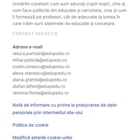
Urmărim constant cum sunt educați copiii noștri, cine și
cum face politicile din educație și cercetare, cine și cum
îi formează pe profesori, cât de adecvate la lumea în
care trăim sunt sistemele de educație și cercetare.
CONTACT REDACȚIE
Adrese e-mail
raluca.pantazi@edupedu.ro
mihai.peticila@edupedu.ro
costin.ionescu@edupedu.ro
alexa.stanescu@edupedu.ro
diana.ghimisi@edupedu.ro
stefan.lefter@edupedu.ro
ramona.florea@edupedu.ro
Notă de informare cu privire la prelucrarea de date
personale prin intermediul site-ului
Politica de cookie
Modifică setarile cookie-urilor