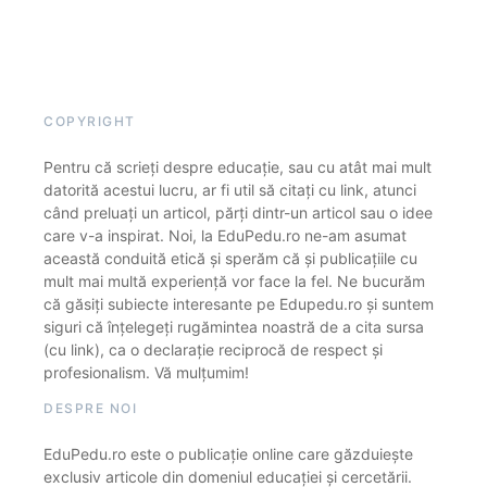
COPYRIGHT
Pentru că scrieți despre educație, sau cu atât mai mult
datorită acestui lucru, ar fi util să citați cu link, atunci
când preluați un articol, părți dintr-un articol sau o idee
care v-a inspirat. Noi, la EduPedu.ro ne-am asumat
această conduită etică și sperăm că și publicațiile cu
mult mai multă experiență vor face la fel. Ne bucurăm
că găsiți subiecte interesante pe Edupedu.ro și suntem
siguri că înțelegeți rugămintea noastră de a cita sursa
(cu link), ca o declarație reciprocă de respect și
profesionalism. Vă mulțumim!
DESPRE NOI
EduPedu.ro este o publicație online care găzduiește
exclusiv articole din domeniul educației și cercetării.