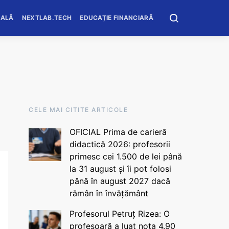
OALĂ
NEXTLAB.TECH
EDUCAȚIE FINANCIARĂ
CELE MAI CITITE ARTICOLE
OFICIAL Prima de carieră
didactică 2026: profesorii
primesc cei 1.500 de lei până
la 31 august și îi pot folosi
până în august 2027 dacă
rămân în învățământ
Profesorul Petruț Rizea: O
profesoară a luat nota 4.90