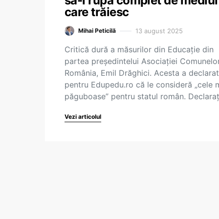
să-i rupă complet de mediul
care trăiesc
13 august 2025
Mihai Peticilă
Critică dură a măsurilor din Educație din
partea președintelui Asociației Comunelo
România, Emil Drăghici. Acesta a declarat
pentru Edupedu.ro că le consideră „cele 
păguboase” pentru statul român. Declara
Vezi articolul