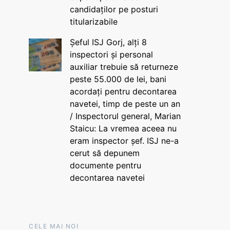
candidaților pe posturi
titularizabile
Șeful ISJ Gorj, alți 8
inspectori și personal
auxiliar trebuie să returneze
peste 55.000 de lei, bani
acordați pentru decontarea
navetei, timp de peste un an
/ Inspectorul general, Marian
Staicu: La vremea aceea nu
eram inspector șef. ISJ ne-a
cerut să depunem
documente pentru
decontarea navetei
CELE MAI NOI