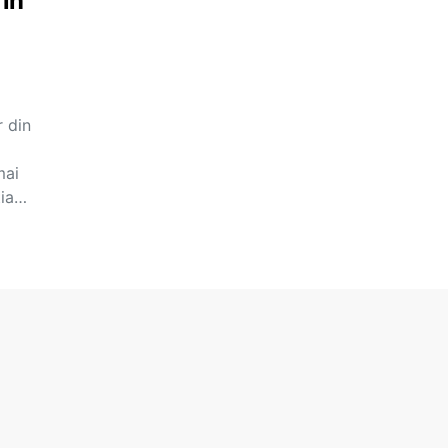
 în
r din
mai
ția…