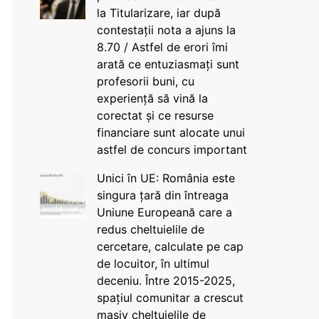
la Titularizare, iar după
contestații nota a ajuns la
8.70 / Astfel de erori îmi
arată ce entuziasmați sunt
profesorii buni, cu
experiență să vină la
corectat și ce resurse
financiare sunt alocate unui
astfel de concurs important
Unici în UE: România este
singura țară din întreaga
Uniune Europeană care a
redus cheltuielile de
cercetare, calculate pe cap
de locuitor, în ultimul
deceniu. Între 2015-2025,
spațiul comunitar a crescut
masiv cheltuielile de