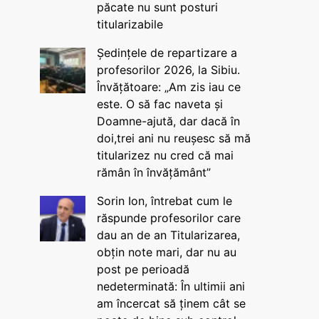
păcate nu sunt posturi
titularizabile
Ședințele de repartizare a
profesorilor 2026, la Sibiu.
Învățătoare: „Am zis iau ce
este. O să fac naveta și
Doamne-ajută, dar dacă în
doi,trei ani nu reușesc să mă
titularizez nu cred că mai
rămân în învățământ”
Sorin Ion, întrebat cum le
răspunde profesorilor care
dau an de an Titularizarea,
obțin note mari, dar nu au
post pe perioadă
nedeterminată: În ultimii ani
am încercat să ținem cât se