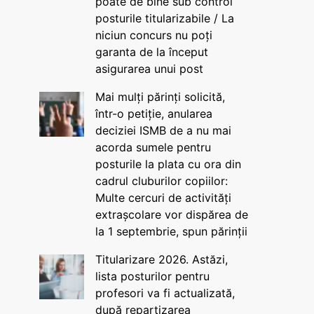
poate de bine sub control
posturile titularizabile / La
niciun concurs nu poți
garanta de la început
asigurarea unui post
Mai mulți părinți solicită,
într-o petiție, anularea
deciziei ISMB de a nu mai
acorda sumele pentru
posturile la plata cu ora din
cadrul cluburilor copiilor:
Multe cercuri de activități
extrașcolare vor dispărea de
la 1 septembrie, spun părinții
Titularizare 2026. Astăzi,
lista posturilor pentru
profesori va fi actualizată,
după repartizarea