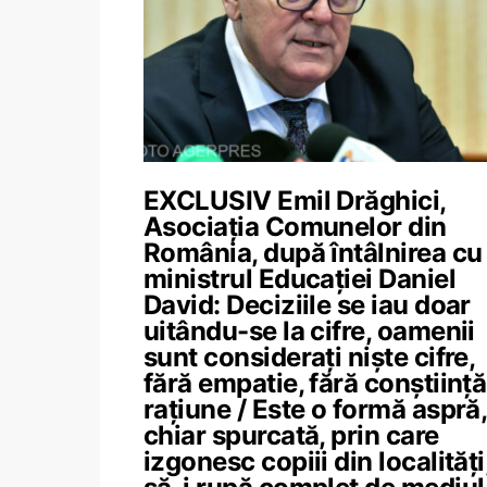
EXCLUSIV Emil Drăghici,
Asociația Comunelor din
România, după întâlnirea cu
ministrul Educației Daniel
David: Deciziile se iau doar
uitându-se la cifre, oamenii
sunt considerați niște cifre,
fără empatie, fără conștiință
rațiune / Este o formă aspră,
chiar spurcată, prin care
izgonesc copiii din localități