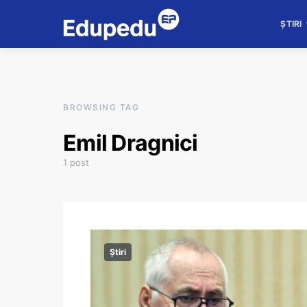
ȘTIRI
BROWSING TAG
Emil Dragnici
1 post
Știri