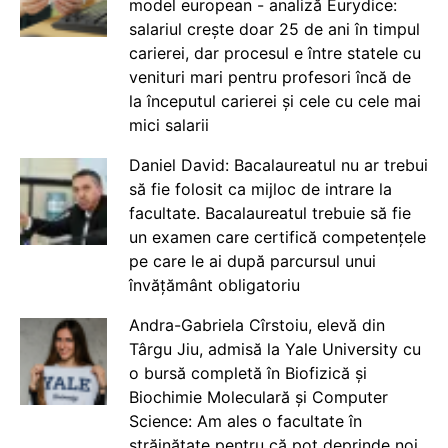
model european - analiză Eurydice:
salariul crește doar 25 de ani în timpul
carierei, dar procesul e între statele cu
venituri mari pentru profesori încă de
la începutul carierei și cele cu cele mai
mici salarii
Daniel David: Bacalaureatul nu ar trebui
să fie folosit ca mijloc de intrare la
facultate. Bacalaureatul trebuie să fie
un examen care certifică competențele
pe care le ai după parcursul unui
învățământ obligatoriu
Andra-Gabriela Cîrstoiu, elevă din
Târgu Jiu, admisă la Yale University cu
o bursă completă în Biofizică și
Biochimie Moleculară și Computer
Science: Am ales o facultate în
străinătate pentru că pot deprinde noi