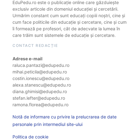
EduPedu.ro este o publicație online care găzduiește
exclusiv articole din domeniul educației și cercetării.
Urmărim constant cum sunt educați copiii noștri, cine și
cum face politicile din educație și cercetare, cine și cum
îi formează pe profesori, cât de adecvate la lumea în
care trăim sunt sistemele de educație și cercetare.
CONTACT REDACȚIE
Adrese e-mail
raluca.pantazi@edupedu.ro
mihai.peticila@edupedu.ro
costin.ionescu@edupedu.ro
alexa.stanescu@edupedu.ro
diana.ghimisi@edupedu.ro
stefan.lefter@edupedu.ro
ramona.florea@edupedu.ro
Notă de informare cu privire la prelucrarea de date
personale prin intermediul site-ului
Politica de cookie