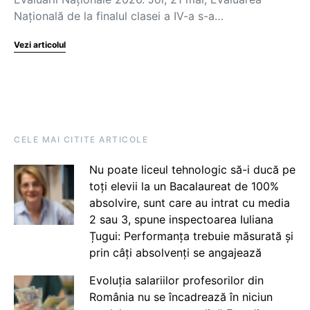
Națională de la finalul clasei a IV-a s-a…
Vezi articolul
CELE MAI CITITE ARTICOLE
Nu poate liceul tehnologic să-i ducă pe
toți elevii la un Bacalaureat de 100%
absolvire, sunt care au intrat cu media
2 sau 3, spune inspectoarea Iuliana
Țugui: Performanța trebuie măsurată și
prin câți absolvenți se angajează
Evoluția salariilor profesorilor din
România nu se încadrează în niciun