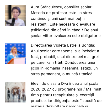
Aura Stănculescu, consilier școlar:
Meseria de profesor este un stres
continuu și unii sunt mai puțini
rezistenți. Este necesară o evaluare
psihiatrică din când în când / De anul
școlar viitor evaluarea este obligatorie
Directoarea Violeta Estrella Bontilă:
Anul școlar care tocmai s-a încheiat a
fost, probabil, unul dintre cei mai grei
pe care i-am trăit. Conducerea unei
școli în România înseamnă, astăzi, un
stres permanent, o muncă titanică
Elevii de clasa a IX-a încep anul școlar
2026-2027 cu programe noi / Mai mult
timp pentru recapitulare și exerciții
practice, iar dirigenția este înlocuită de
materia dezvoltare personală și