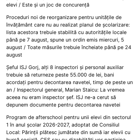
elevi / Este și un joc de concurență
Proceduri noi de reorganizare pentru unitățile de
învățământ care nu au realizat planul de școlarizare:
lista acestora trebuie stabilită cu autoritățile locale
până pe 7 august, spune un ordin emis miercuri, 5
august / Toate măsurile trebuie încheiate până pe 24
august
Șeful ISJ Gorj, alți 8 inspectori și personal auxiliar
trebuie să returneze peste 55.000 de lei, bani
acordați pentru decontarea navetei, timp de peste un
an / Inspectorul general, Marian Staicu: La vremea
aceea nu eram inspector șef. ISJ ne-a cerut să
depunem documente pentru decontarea navetei
Program de afterschool pentru unii elevi din sectorul
1 în anul școlar 2026-2027, adoptat de Consiliul
Local: Părinții plătesc jumătate din sumă iar elevii cu
bursă socială, CES sau cu dizabilităţi vor participa