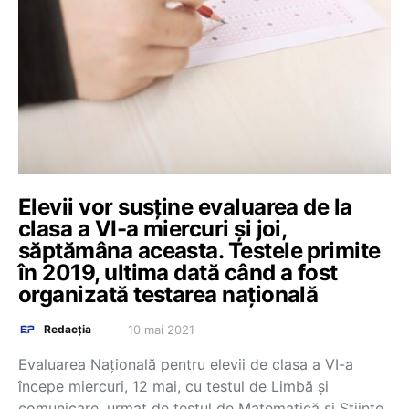
Elevii vor susține evaluarea de la
clasa a VI-a miercuri și joi,
săptămâna aceasta. Testele primite
în 2019, ultima dată când a fost
organizată testarea națională
10 mai 2021
Redacția
Evaluarea Națională pentru elevii de clasa a VI-a
începe miercuri, 12 mai, cu testul de Limbă și
comunicare, urmat de testul de Matematică și Științe