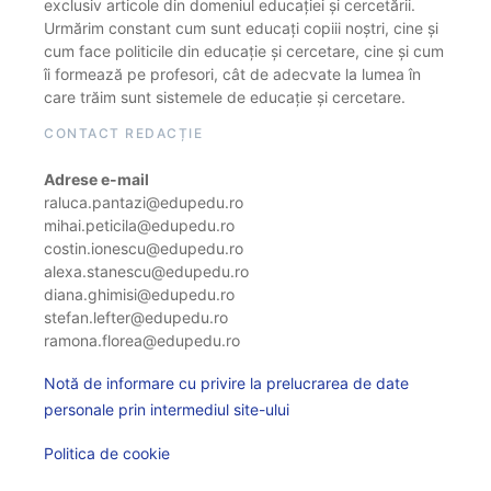
exclusiv articole din domeniul educației și cercetării.
Urmărim constant cum sunt educați copiii noștri, cine și
cum face politicile din educație și cercetare, cine și cum
îi formează pe profesori, cât de adecvate la lumea în
care trăim sunt sistemele de educație și cercetare.
CONTACT REDACȚIE
Adrese e-mail
raluca.pantazi@edupedu.ro
mihai.peticila@edupedu.ro
costin.ionescu@edupedu.ro
alexa.stanescu@edupedu.ro
diana.ghimisi@edupedu.ro
stefan.lefter@edupedu.ro
ramona.florea@edupedu.ro
Notă de informare cu privire la prelucrarea de date
personale prin intermediul site-ului
Politica de cookie