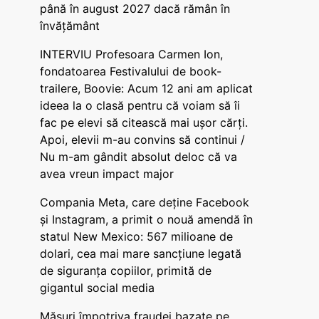
până în august 2027 dacă rămân în
învățământ
INTERVIU Profesoara Carmen Ion,
fondatoarea Festivalului de book-
trailere, Boovie: Acum 12 ani am aplicat
ideea la o clasă pentru că voiam să îi
fac pe elevi să citească mai ușor cărți.
Apoi, elevii m-au convins să continui /
Nu m-am gândit absolut deloc că va
avea vreun impact major
Compania Meta, care deține Facebook
și Instagram, a primit o nouă amendă în
statul New Mexico: 567 milioane de
dolari, cea mai mare sancțiune legată
de siguranța copiilor, primită de
gigantul social media
Măsuri împotriva fraudei bazate pe