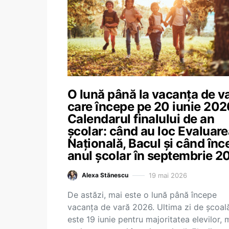
O lună până la vacanța de va
care începe pe 20 iunie 202
Calendarul finalului de an
școlar: când au loc Evaluar
Națională, Bacul și când înc
anul școlar în septembrie 2
19 mai 2026
Alexa Stănescu
De astăzi, mai este o lună până începe
vacanța de vară 2026. Ultima zi de școal
este 19 iunie pentru majoritatea elevilor, 