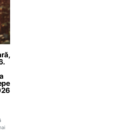
ră,
6.
ea
epe
026
ă
mai