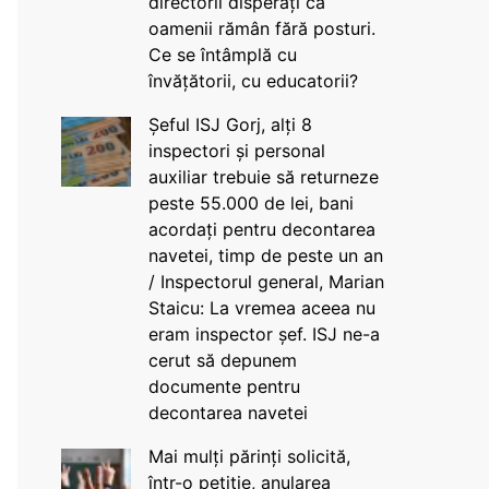
directorii disperați că
oamenii rămân fără posturi.
Ce se întâmplă cu
învățătorii, cu educatorii?
Șeful ISJ Gorj, alți 8
inspectori și personal
auxiliar trebuie să returneze
peste 55.000 de lei, bani
acordați pentru decontarea
navetei, timp de peste un an
/ Inspectorul general, Marian
Staicu: La vremea aceea nu
eram inspector șef. ISJ ne-a
cerut să depunem
documente pentru
decontarea navetei
Mai mulți părinți solicită,
într-o petiție, anularea