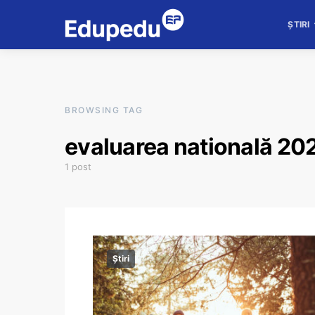
ȘTIRI
BROWSING TAG
evaluarea natională 20
1 post
Știri