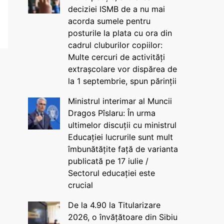
deciziei ISMB de a nu mai
acorda sumele pentru
posturile la plata cu ora din
cadrul cluburilor copiilor:
Multe cercuri de activități
extrașcolare vor dispărea de
la 1 septembrie, spun părinții
Ministrul interimar al Muncii
Dragos Pîslaru: În urma
ultimelor discuții cu ministrul
Educației lucrurile sunt mult
îmbunătățite față de varianta
publicată pe 17 iulie /
Sectorul educației este
crucial
De la 4.90 la Titularizare
2026, o învățătoare din Sibiu