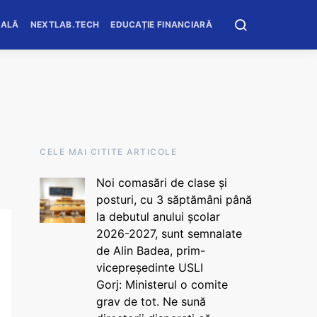
OALĂ
NEXTLAB.TECH
EDUCAȚIE FINANCIARĂ
CELE MAI CITITE ARTICOLE
Noi comasări de clase și
posturi, cu 3 săptămâni până
la debutul anului școlar
2026-2027, sunt semnalate
de Alin Badea, prim-
vicepreședinte USLI
Gorj: Ministerul o comite
grav de tot. Ne sună