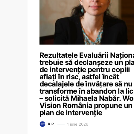
Rezultatele Evaluării Națion
trebuie să declanșeze un pl
de intervenție pentru copiii
aflați în risc, astfel încât
decalajele de învățare să nu
transforme în abandon la li
– solicită Mihaela Nabăr. Wo
Vision România propune un
plan de intervenție
1 iulie 2026
R.P.