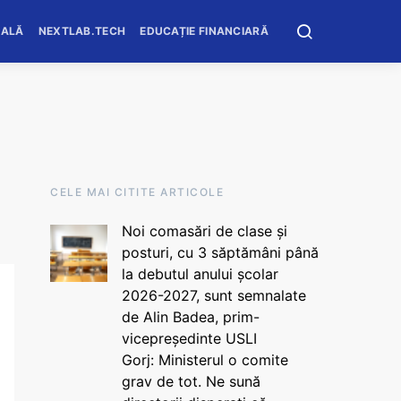
OALĂ
NEXTLAB.TECH
EDUCAȚIE FINANCIARĂ
CELE MAI CITITE ARTICOLE
Noi comasări de clase și
posturi, cu 3 săptămâni până
la debutul anului școlar
2026-2027, sunt semnalate
de Alin Badea, prim-
vicepreședinte USLI
Gorj: Ministerul o comite
grav de tot. Ne sună