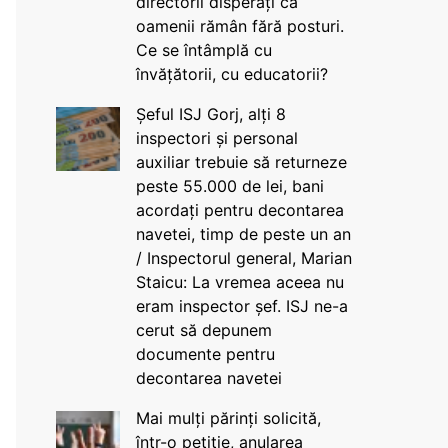
directorii disperați că
oamenii rămân fără posturi.
Ce se întâmplă cu
învățătorii, cu educatorii?
Șeful ISJ Gorj, alți 8
inspectori și personal
auxiliar trebuie să returneze
peste 55.000 de lei, bani
acordați pentru decontarea
navetei, timp de peste un an
/ Inspectorul general, Marian
Staicu: La vremea aceea nu
eram inspector șef. ISJ ne-a
cerut să depunem
documente pentru
decontarea navetei
Mai mulți părinți solicită,
într-o petiție, anularea