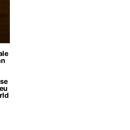
ale
an
 se
ceu
rld