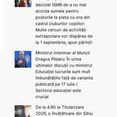
deciziei ISMB de a nu mai
acorda sumele pentru
posturile la plata cu ora din
cadrul cluburilor copiilor:
Multe cercuri de activități
extrașcolare vor dispărea de
la 1 septembrie, spun părinții
Ministrul interimar al Muncii
Dragos Pîslaru: În urma
ultimelor discuții cu ministrul
Educației lucrurile sunt mult
îmbunătățite față de varianta
publicată pe 17 iulie /
Sectorul educației este
crucial
De la 4.90 la Titularizare
2026, o învățătoare din Sibiu