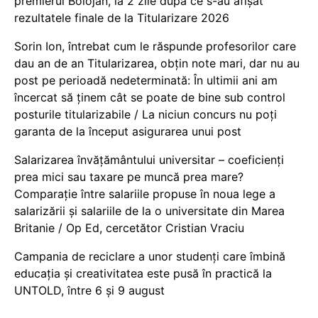
premierul Bolojan, la 2 zile după ce s-au afișat
rezultatele finale de la Titularizare 2026
Sorin Ion, întrebat cum le răspunde profesorilor care
dau an de an Titularizarea, obțin note mari, dar nu au
post pe perioadă nedeterminată: În ultimii ani am
încercat să ținem cât se poate de bine sub control
posturile titularizabile / La niciun concurs nu poți
garanta de la început asigurarea unui post
Salarizarea învățământului universitar – coeficienți
prea mici sau taxare pe muncă prea mare?
Comparație între salariile propuse în noua lege a
salarizării și salariile de la o universitate din Marea
Britanie / Op Ed, cercetător Cristian Vraciu
Campania de reciclare a unor studenți care îmbină
educația și creativitatea este pusă în practică la
UNTOLD, între 6 și 9 august