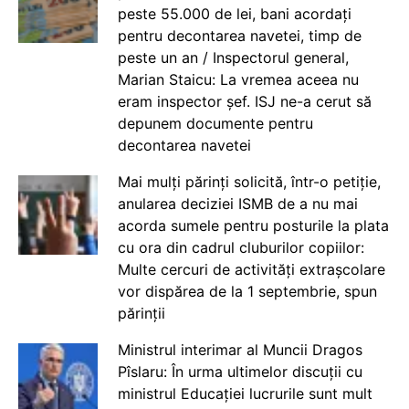
peste 55.000 de lei, bani acordați
pentru decontarea navetei, timp de
peste un an / Inspectorul general,
Marian Staicu: La vremea aceea nu
eram inspector șef. ISJ ne-a cerut să
depunem documente pentru
decontarea navetei
Mai mulți părinți solicită, într-o petiție,
anularea deciziei ISMB de a nu mai
acorda sumele pentru posturile la plata
cu ora din cadrul cluburilor copiilor:
Multe cercuri de activități extrașcolare
vor dispărea de la 1 septembrie, spun
părinții
Ministrul interimar al Muncii Dragos
Pîslaru: În urma ultimelor discuții cu
ministrul Educației lucrurile sunt mult