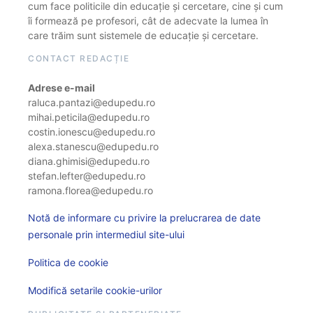
cum face politicile din educație și cercetare, cine și cum
îi formează pe profesori, cât de adecvate la lumea în
care trăim sunt sistemele de educație și cercetare.
CONTACT REDACȚIE
Adrese e-mail
raluca.pantazi@edupedu.ro
mihai.peticila@edupedu.ro
costin.ionescu@edupedu.ro
alexa.stanescu@edupedu.ro
diana.ghimisi@edupedu.ro
stefan.lefter@edupedu.ro
ramona.florea@edupedu.ro
Notă de informare cu privire la prelucrarea de date
personale prin intermediul site-ului
Politica de cookie
Modifică setarile cookie-urilor