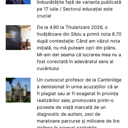
îmbunătățite față de varianta publicată
pe 17 iulie / Sectorul educației este
crucial
De la 4.90 la Titularizare 2026, o
învățătoare din Sibiu a primit nota 8.70
după contestație: Când am văzut nota
inițială, nu mă puteam opri din plâns.
Mi-am dat seama că lucrarea mea nu a
fost corectată în adevăratul sens al
cuvântului
Un cunoscut profesor de la Cambridge
a demisionat în urma acuzațiilor că ar
fi plagiat sau ar fi exagerat în privința
realizărilor sale, promovate printr-o
poveste de viață marcată de un
diagnostic de autism, zeci de
maratoane parcurse și milioane de lire
strânse în scopuri caritabile