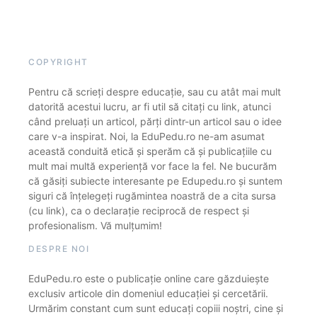
COPYRIGHT
Pentru că scrieți despre educație, sau cu atât mai mult
datorită acestui lucru, ar fi util să citați cu link, atunci
când preluați un articol, părți dintr-un articol sau o idee
care v-a inspirat. Noi, la EduPedu.ro ne-am asumat
această conduită etică și sperăm că și publicațiile cu
mult mai multă experiență vor face la fel. Ne bucurăm
că găsiți subiecte interesante pe Edupedu.ro și suntem
siguri că înțelegeți rugămintea noastră de a cita sursa
(cu link), ca o declarație reciprocă de respect și
profesionalism. Vă mulțumim!
DESPRE NOI
EduPedu.ro este o publicație online care găzduiește
exclusiv articole din domeniul educației și cercetării.
Urmărim constant cum sunt educați copiii noștri, cine și