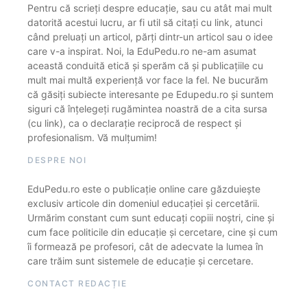
Pentru că scrieți despre educație, sau cu atât mai mult
datorită acestui lucru, ar fi util să citați cu link, atunci
când preluați un articol, părți dintr-un articol sau o idee
care v-a inspirat. Noi, la EduPedu.ro ne-am asumat
această conduită etică și sperăm că și publicațiile cu
mult mai multă experiență vor face la fel. Ne bucurăm
că găsiți subiecte interesante pe Edupedu.ro și suntem
siguri că înțelegeți rugămintea noastră de a cita sursa
(cu link), ca o declarație reciprocă de respect și
profesionalism. Vă mulțumim!
DESPRE NOI
EduPedu.ro este o publicație online care găzduiește
exclusiv articole din domeniul educației și cercetării.
Urmărim constant cum sunt educați copiii noștri, cine și
cum face politicile din educație și cercetare, cine și cum
îi formează pe profesori, cât de adecvate la lumea în
care trăim sunt sistemele de educație și cercetare.
CONTACT REDACȚIE