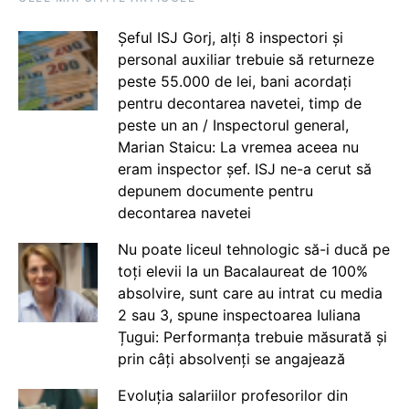
Șeful ISJ Gorj, alți 8 inspectori și
personal auxiliar trebuie să returneze
peste 55.000 de lei, bani acordați
pentru decontarea navetei, timp de
peste un an / Inspectorul general,
Marian Staicu: La vremea aceea nu
eram inspector șef. ISJ ne-a cerut să
depunem documente pentru
decontarea navetei
Nu poate liceul tehnologic să-i ducă pe
toți elevii la un Bacalaureat de 100%
absolvire, sunt care au intrat cu media
2 sau 3, spune inspectoarea Iuliana
Țugui: Performanța trebuie măsurată și
prin câți absolvenți se angajează
Evoluția salariilor profesorilor din