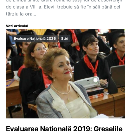
de clasa a VIII-a. Elevii trebuie să fie în săli până cel
târziu la ora…
Vezi articolul
Evaluare Națională 2026
Știri
Evaluarea Națională 2019: Greșelile