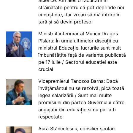
Science: Am ales o facultate în
străinătate pentru că pot deprinde noi
cunoștințe, dar vreau să mă întorc în
țară și să devin profesor
Ministrul interimar al Muncii Dragos
Pîslaru: În urma ultimelor discuții cu
ministrul Educației lucrurile sunt mult
îmbunătățite față de varianta publicată
pe 17 iulie / Sectorul educației este
crucial
Vicepremierul Tanczos Barna: Dacă
învățământul nu se rezolvă, pică toată
legea salarizării / Sunt mai multe
promisiuni din partea Guvernului către
angajații din educație și nu par a fi
respectate
Aura Stănculescu, consilier școlar: