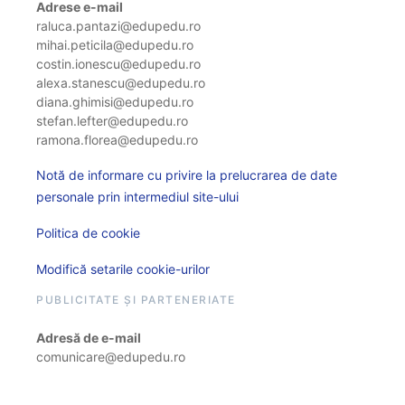
Adrese e-mail
raluca.pantazi@edupedu.ro
mihai.peticila@edupedu.ro
costin.ionescu@edupedu.ro
alexa.stanescu@edupedu.ro
diana.ghimisi@edupedu.ro
stefan.lefter@edupedu.ro
ramona.florea@edupedu.ro
Notă de informare cu privire la prelucrarea de date
personale prin intermediul site-ului
Politica de cookie
Modifică setarile cookie-urilor
PUBLICITATE ȘI PARTENERIATE
Adresă de e-mail
comunicare@edupedu.ro