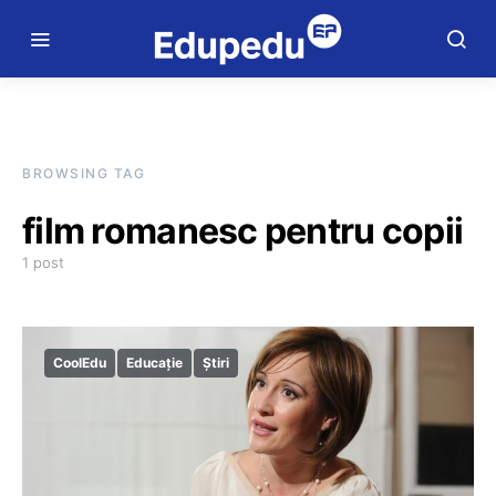
BROWSING TAG
film romanesc pentru copii
1 post
CoolEdu
Educație
Știri