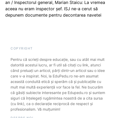
an / Inspectorul general, Marian Staicu: La vremea
aceea nu eram inspector șef. ISJ ne-a cerut să
depunem documente pentru decontarea navetei
COPYRIGHT
Pentru că scrieți despre educație, sau cu atât mai mult
datorită acestui lucru, ar fi util să citați cu link, atunci
când preluați un articol, părți dintr-un articol sau o idee
care v-a inspirat. Noi, la EduPedu.ro ne-am asumat
această conduită etică și sperăm că și publicațiile cu
mult mai multă experiență vor face la fel. Ne bucurăm
că găsiți subiecte interesante pe Edupedu.ro și suntem
siguri că înțelegeți rugămintea noastră de a cita sursa
(cu link), ca o declarație reciprocă de respect și
profesionalism. Vă mulțumim!
DESPRE NOI