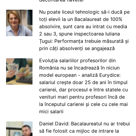
Nu poate liceul tehnologic să-i ducă pe
toți elevii la un Bacalaureat de 100%
absolvire, sunt care au intrat cu media
2 sau 3, spune inspectoarea Iuliana
Țugui: Performanța trebuie măsurată și
prin câți absolvenți se angajează
Evoluția salariilor profesorilor din
România nu se încadrează în niciun
model european - analiză Eurydice:
salariul crește doar 25 de ani în timpul
carierei, dar procesul e între statele cu
venituri mari pentru profesori încă de
la începutul carierei și cele cu cele mai
mici salarii
Daniel David: Bacalaureatul nu ar trebui
să fie folosit ca mijloc de intrare la