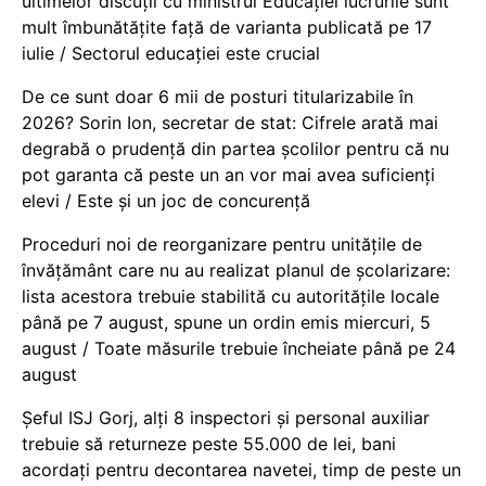
ultimelor discuții cu ministrul Educației lucrurile sunt
mult îmbunătățite față de varianta publicată pe 17
iulie / Sectorul educației este crucial
De ce sunt doar 6 mii de posturi titularizabile în
2026? Sorin Ion, secretar de stat: Cifrele arată mai
degrabă o prudență din partea școlilor pentru că nu
pot garanta că peste un an vor mai avea suficienți
elevi / Este și un joc de concurență
Proceduri noi de reorganizare pentru unitățile de
învățământ care nu au realizat planul de școlarizare:
lista acestora trebuie stabilită cu autoritățile locale
până pe 7 august, spune un ordin emis miercuri, 5
august / Toate măsurile trebuie încheiate până pe 24
august
Șeful ISJ Gorj, alți 8 inspectori și personal auxiliar
trebuie să returneze peste 55.000 de lei, bani
acordați pentru decontarea navetei, timp de peste un