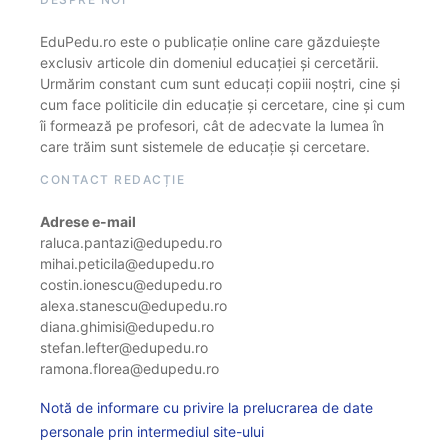
EduPedu.ro este o publicație online care găzduiește
exclusiv articole din domeniul educației și cercetării.
Urmărim constant cum sunt educați copiii noștri, cine și
cum face politicile din educație și cercetare, cine și cum
îi formează pe profesori, cât de adecvate la lumea în
care trăim sunt sistemele de educație și cercetare.
CONTACT REDACȚIE
Adrese e-mail
raluca.pantazi@edupedu.ro
mihai.peticila@edupedu.ro
costin.ionescu@edupedu.ro
alexa.stanescu@edupedu.ro
diana.ghimisi@edupedu.ro
stefan.lefter@edupedu.ro
ramona.florea@edupedu.ro
Notă de informare cu privire la prelucrarea de date
personale prin intermediul site-ului