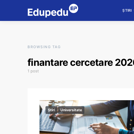
ȘTIRI
BROWSING TAG
finantare cercetare 20
1 post
Știri
Universitate