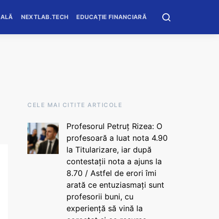
OALĂ
NEXTLAB.TECH
EDUCAȚIE FINANCIARĂ
CELE MAI CITITE ARTICOLE
Profesorul Petruț Rizea: O
profesoară a luat nota 4.90
la Titularizare, iar după
contestații nota a ajuns la
8.70 / Astfel de erori îmi
arată ce entuziasmați sunt
profesorii buni, cu
experiență să vină la