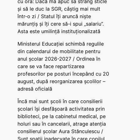
cu ora: Dacă mă apuc să strâng sticle
și să le duc la SGR, câștig mai mult
într-o zi / Statul îți aruncă niște
mărunțiș și îți cere să-i spui „salariu”.
Asta este umilință instituționalizată
Ministerul Educației schimbă regulile
din calendarul de mobilitate pentru
anul școlar 2026-2027 / Ordinea în
care se va face repartizarea
profesorilor pe posturi începând cu 20
august, după reorganizarea școlilor –
adresă oficială
Încă mai sunt școli în care consilierii
școlari își desfășoară activitatea prin
biblioteci, pe la cabinetul medical, pe
holuri sau în cancelarii, atrage atenția
consilierul școlar Aura Stănculescu /
Sunt spații inadecvate în care copilul