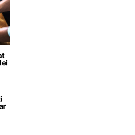
at
lei
i
ar