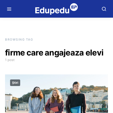
BROWSING TAG
firme care angajeaza elevi
1 post
Știri