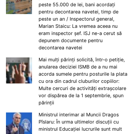
peste 55.000 de lei, bani acordați
pentru decontarea navetei, timp de
peste un an / Inspectorul general,
Marian Staicu: La vremea aceea nu
eram inspector șef. ISJ ne-a cerut să
depunem documente pentru
decontarea navetei
Mai mulți părinți solicită, într-o petiție,
anularea deciziei ISMB de a nu mai
acorda sumele pentru posturile la plata
cu ora din cadrul cluburilor copiilor:
Multe cercuri de activități extrașcolare
vor dispărea de la 1 septembrie, spun
părinții
Ministrul interimar al Muncii Dragos
Pîslaru: În urma ultimelor discuții cu
ministrul Educației lucrurile sunt mult