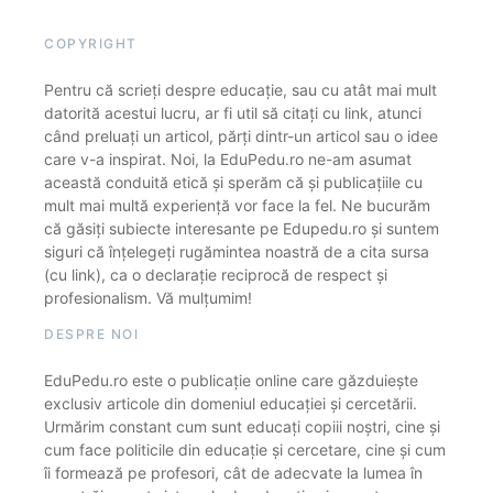
COPYRIGHT
Pentru că scrieți despre educație, sau cu atât mai mult
datorită acestui lucru, ar fi util să citați cu link, atunci
când preluați un articol, părți dintr-un articol sau o idee
care v-a inspirat. Noi, la EduPedu.ro ne-am asumat
această conduită etică și sperăm că și publicațiile cu
mult mai multă experiență vor face la fel. Ne bucurăm
că găsiți subiecte interesante pe Edupedu.ro și suntem
siguri că înțelegeți rugămintea noastră de a cita sursa
(cu link), ca o declarație reciprocă de respect și
profesionalism. Vă mulțumim!
DESPRE NOI
EduPedu.ro este o publicație online care găzduiește
exclusiv articole din domeniul educației și cercetării.
Urmărim constant cum sunt educați copiii noștri, cine și
cum face politicile din educație și cercetare, cine și cum
îi formează pe profesori, cât de adecvate la lumea în