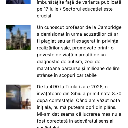
îmbunătățite față de varianta publicată
pe 17 iulie / Sectorul educației este
crucial
Un cunoscut profesor de la Cambridge
a demisionat în urma acuzațiilor că ar
fi plagiat sau ar fi exagerat în privința
realizărilor sale, promovate printr-o
poveste de viață marcată de un
diagnostic de autism, zeci de
maratoane parcurse și milioane de lire
strânse în scopuri caritabile
De la 4.90 la Titularizare 2026, o
învățătoare din Sibiu a primit nota 8.70
după contestație: Când am văzut nota
inițială, nu mă puteam opri din plâns.
Mi-am dat seama că lucrarea mea nu a
fost corectată în adevăratul sens al
cuvântului