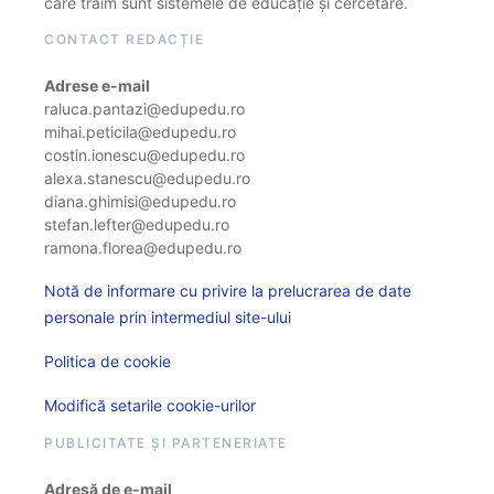
care trăim sunt sistemele de educație și cercetare.
CONTACT REDACȚIE
Adrese e-mail
raluca.pantazi@edupedu.ro
mihai.peticila@edupedu.ro
costin.ionescu@edupedu.ro
alexa.stanescu@edupedu.ro
diana.ghimisi@edupedu.ro
stefan.lefter@edupedu.ro
ramona.florea@edupedu.ro
Notă de informare cu privire la prelucrarea de date
personale prin intermediul site-ului
Politica de cookie
Modifică setarile cookie-urilor
PUBLICITATE ȘI PARTENERIATE
Adresă de e-mail