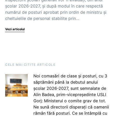
școlar 2026-2027, și după modul în care respectă
numărul de posturi aprobat prin ordin de ministru și
cheltuielile de personal stabilite prin…
Vezi articolul
CELE MAI CITITE ARTICOLE
Noi comasări de clase și posturi, cu 3
săptămâni până la debutul anului
școlar 2026-2027, sunt semnalate de
Alin Badea, prim-vicepreședinte USLI
Gorj: Ministerul o comite grav de tot.
Ne sună directorii disperați că oamenii
rămân fără posturi. Ce se întâmplă cu