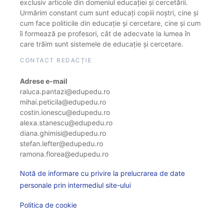
exclusiv articole din domeniul educației și cercetării.
Urmărim constant cum sunt educați copiii noștri, cine și
cum face politicile din educație și cercetare, cine și cum
îi formează pe profesori, cât de adecvate la lumea în
care trăim sunt sistemele de educație și cercetare.
CONTACT REDACȚIE
Adrese e-mail
raluca.pantazi@edupedu.ro
mihai.peticila@edupedu.ro
costin.ionescu@edupedu.ro
alexa.stanescu@edupedu.ro
diana.ghimisi@edupedu.ro
stefan.lefter@edupedu.ro
ramona.florea@edupedu.ro
Notă de informare cu privire la prelucrarea de date
personale prin intermediul site-ului
Politica de cookie