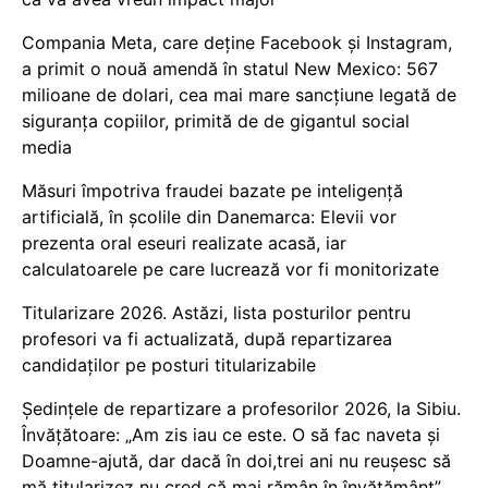
Compania Meta, care deține Facebook și Instagram,
a primit o nouă amendă în statul New Mexico: 567
milioane de dolari, cea mai mare sancțiune legată de
siguranța copiilor, primită de de gigantul social
media
Măsuri împotriva fraudei bazate pe inteligență
artificială, în școlile din Danemarca: Elevii vor
prezenta oral eseuri realizate acasă, iar
calculatoarele pe care lucrează vor fi monitorizate
Titularizare 2026. Astăzi, lista posturilor pentru
profesori va fi actualizată, după repartizarea
candidaților pe posturi titularizabile
Ședințele de repartizare a profesorilor 2026, la Sibiu.
Învățătoare: „Am zis iau ce este. O să fac naveta și
Doamne-ajută, dar dacă în doi,trei ani nu reușesc să
mă titularizez nu cred că mai rămân în învățământ”