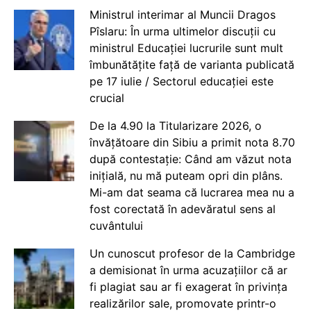
Ministrul interimar al Muncii Dragos
Pîslaru: În urma ultimelor discuții cu
ministrul Educației lucrurile sunt mult
îmbunătățite față de varianta publicată
pe 17 iulie / Sectorul educației este
crucial
De la 4.90 la Titularizare 2026, o
învățătoare din Sibiu a primit nota 8.70
după contestație: Când am văzut nota
inițială, nu mă puteam opri din plâns.
Mi-am dat seama că lucrarea mea nu a
fost corectată în adevăratul sens al
cuvântului
Un cunoscut profesor de la Cambridge
a demisionat în urma acuzațiilor că ar
fi plagiat sau ar fi exagerat în privința
realizărilor sale, promovate printr-o