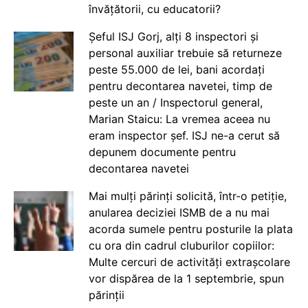
învățătorii, cu educatorii?
Șeful ISJ Gorj, alți 8 inspectori și
personal auxiliar trebuie să returneze
peste 55.000 de lei, bani acordați
pentru decontarea navetei, timp de
peste un an / Inspectorul general,
Marian Staicu: La vremea aceea nu
eram inspector șef. ISJ ne-a cerut să
depunem documente pentru
decontarea navetei
Mai mulți părinți solicită, într-o petiție,
anularea deciziei ISMB de a nu mai
acorda sumele pentru posturile la plata
cu ora din cadrul cluburilor copiilor:
Multe cercuri de activități extrașcolare
vor dispărea de la 1 septembrie, spun
părinții