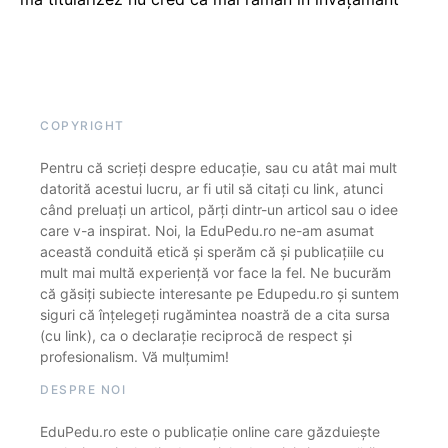
COPYRIGHT
Pentru că scrieți despre educație, sau cu atât mai mult
datorită acestui lucru, ar fi util să citați cu link, atunci
când preluați un articol, părți dintr-un articol sau o idee
care v-a inspirat. Noi, la EduPedu.ro ne-am asumat
această conduită etică și sperăm că și publicațiile cu
mult mai multă experiență vor face la fel. Ne bucurăm
că găsiți subiecte interesante pe Edupedu.ro și suntem
siguri că înțelegeți rugămintea noastră de a cita sursa
(cu link), ca o declarație reciprocă de respect și
profesionalism. Vă mulțumim!
DESPRE NOI
EduPedu.ro este o publicație online care găzduiește