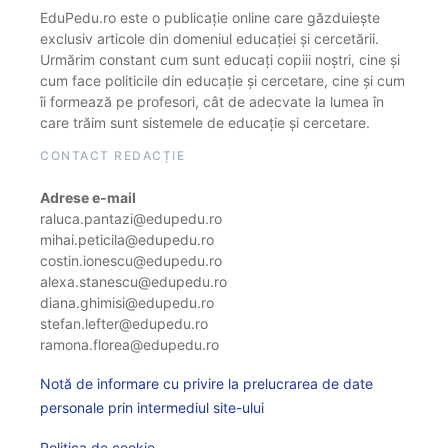
EduPedu.ro este o publicație online care găzduiește
exclusiv articole din domeniul educației și cercetării.
Urmărim constant cum sunt educați copiii noștri, cine și
cum face politicile din educație și cercetare, cine și cum
îi formează pe profesori, cât de adecvate la lumea în
care trăim sunt sistemele de educație și cercetare.
CONTACT REDACȚIE
Adrese e-mail
raluca.pantazi@edupedu.ro
mihai.peticila@edupedu.ro
costin.ionescu@edupedu.ro
alexa.stanescu@edupedu.ro
diana.ghimisi@edupedu.ro
stefan.lefter@edupedu.ro
ramona.florea@edupedu.ro
Notă de informare cu privire la prelucrarea de date
personale prin intermediul site-ului
Politica de cookie