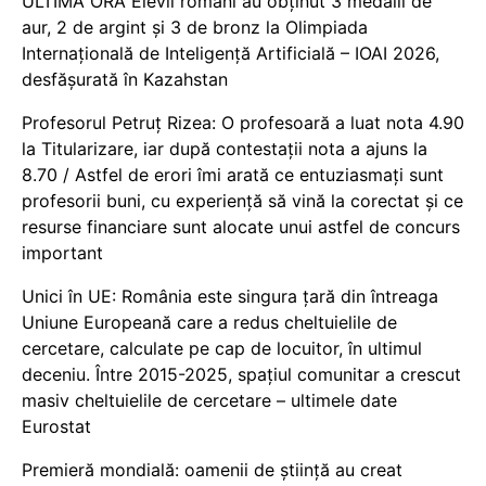
ULTIMĂ ORĂ Elevii români au obținut 3 medalii de
aur, 2 de argint și 3 de bronz la Olimpiada
Internațională de Inteligență Artificială – IOAI 2026,
desfășurată în Kazahstan
Profesorul Petruț Rizea: O profesoară a luat nota 4.90
la Titularizare, iar după contestații nota a ajuns la
8.70 / Astfel de erori îmi arată ce entuziasmați sunt
profesorii buni, cu experiență să vină la corectat și ce
resurse financiare sunt alocate unui astfel de concurs
important
Unici în UE: România este singura țară din întreaga
Uniune Europeană care a redus cheltuielile de
cercetare, calculate pe cap de locuitor, în ultimul
deceniu. Între 2015-2025, spațiul comunitar a crescut
masiv cheltuielile de cercetare – ultimele date
Eurostat
Premieră mondială: oamenii de știință au creat