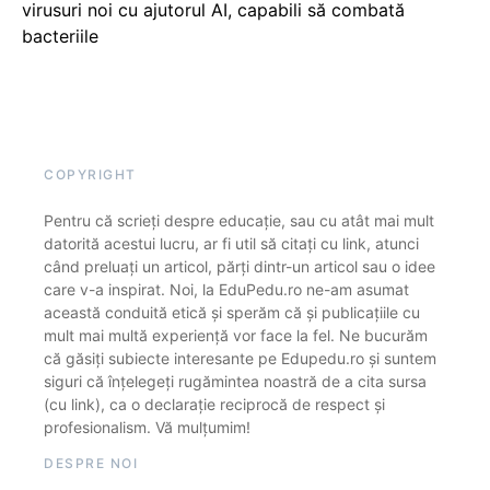
virusuri noi cu ajutorul AI, capabili să combată
bacteriile
COPYRIGHT
Pentru că scrieți despre educație, sau cu atât mai mult
datorită acestui lucru, ar fi util să citați cu link, atunci
când preluați un articol, părți dintr-un articol sau o idee
care v-a inspirat. Noi, la EduPedu.ro ne-am asumat
această conduită etică și sperăm că și publicațiile cu
mult mai multă experiență vor face la fel. Ne bucurăm
că găsiți subiecte interesante pe Edupedu.ro și suntem
siguri că înțelegeți rugămintea noastră de a cita sursa
(cu link), ca o declarație reciprocă de respect și
profesionalism. Vă mulțumim!
DESPRE NOI