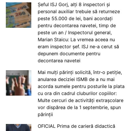
Șeful ISJ Gorj, alți 8 inspectori și
personal auxiliar trebuie să returneze
peste 55.000 de lei, bani acordați
pentru decontarea navetei, timp de
peste un an / Inspectorul general,
Marian Staicu: La vremea aceea nu
eram inspector șef. ISJ ne-a cerut să
depunem documente pentru
decontarea navetei
Mai mulți părinți solicită, într-o petiție,
anularea deciziei ISMB de a nu mai
acorda sumele pentru posturile la plata
cu ora din cadrul cluburilor copiilor:
Multe cercuri de activități extrașcolare
vor dispărea de la 1 septembrie, spun
părinții
OFICIAL Prima de carieră didactică