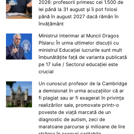
2026: profesorii primesc cei 1.500 de
lei până la 31 august și îi pot folosi
până în august 2027 dacă rămân în
învățământ
Ministrul interimar al Muncii Dragos
Pîslaru: În urma ultimelor discuții cu
ministrul Educației lucrurile sunt mult
îmbunătățite față de varianta publicată
pe 17 iulie / Sectorul educației este
crucial
Un cunoscut profesor de la Cambridge
a demisionat în urma acuzațiilor că ar
fi plagiat sau ar fi exagerat în privința
realizărilor sale, promovate printr-o
poveste de viață marcată de un
diagnostic de autism, zeci de
maratoane parcurse și milioane de lire
strânse în scopuri caritabile