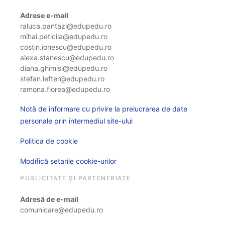
Adrese e-mail
raluca.pantazi@edupedu.ro
mihai.peticila@edupedu.ro
costin.ionescu@edupedu.ro
alexa.stanescu@edupedu.ro
diana.ghimisi@edupedu.ro
stefan.lefter@edupedu.ro
ramona.florea@edupedu.ro
Notă de informare cu privire la prelucrarea de date
personale prin intermediul site-ului
Politica de cookie
Modifică setarile cookie-urilor
PUBLICITATE ȘI PARTENERIATE
Adresă de e-mail
comunicare@edupedu.ro