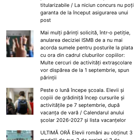
titularizabile / La niciun concurs nu poți
garanta de la început asigurarea unui
post
Mai mulți părinți solicită, într-o petiție,
anularea deciziei ISMB de a nu mai
acorda sumele pentru posturile la plata
cu ora din cadrul cluburilor copiilor:
Multe cercuri de activități extrașcolare
vor dispărea de la 1 septembrie, spun
părinții
Peste o lună începe școala. Elevii și
copiii de grădiniță încep cursurile și
activitățile pe 7 septembrie, după
vacanța de vară / Calendarul anului
școlar 2026-2027 și lista vacanțelor
ULTIMĂ ORĂ Elevii români au obținut 3
medalii de aur, 2 de argint și 3 de