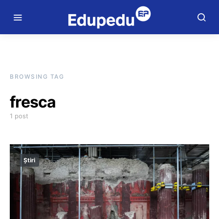
BROWSING TAG
fresca
1 post
Știri