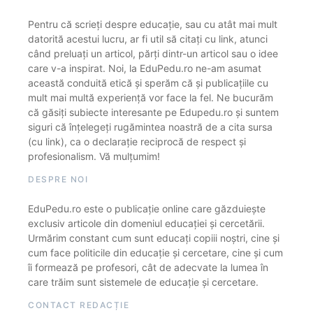
Pentru că scrieți despre educație, sau cu atât mai mult
datorită acestui lucru, ar fi util să citați cu link, atunci
când preluați un articol, părți dintr-un articol sau o idee
care v-a inspirat. Noi, la EduPedu.ro ne-am asumat
această conduită etică și sperăm că și publicațiile cu
mult mai multă experiență vor face la fel. Ne bucurăm
că găsiți subiecte interesante pe Edupedu.ro și suntem
siguri că înțelegeți rugămintea noastră de a cita sursa
(cu link), ca o declarație reciprocă de respect și
profesionalism. Vă mulțumim!
DESPRE NOI
EduPedu.ro este o publicație online care găzduiește
exclusiv articole din domeniul educației și cercetării.
Urmărim constant cum sunt educați copiii noștri, cine și
cum face politicile din educație și cercetare, cine și cum
îi formează pe profesori, cât de adecvate la lumea în
care trăim sunt sistemele de educație și cercetare.
CONTACT REDACȚIE