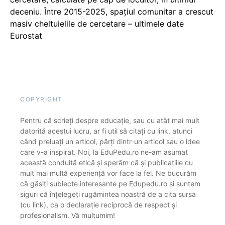
deceniu. Între 2015-2025, spațiul comunitar a crescut
masiv cheltuielile de cercetare – ultimele date
Eurostat
COPYRIGHT
Pentru că scrieți despre educație, sau cu atât mai mult
datorită acestui lucru, ar fi util să citați cu link, atunci
când preluați un articol, părți dintr-un articol sau o idee
care v-a inspirat. Noi, la EduPedu.ro ne-am asumat
această conduită etică și sperăm că și publicațiile cu
mult mai multă experiență vor face la fel. Ne bucurăm
că găsiți subiecte interesante pe Edupedu.ro și suntem
siguri că înțelegeți rugămintea noastră de a cita sursa
(cu link), ca o declarație reciprocă de respect și
profesionalism. Vă mulțumim!