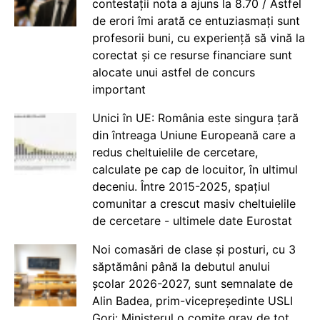
contestații nota a ajuns la 8.70 / Astfel
de erori îmi arată ce entuziasmați sunt
profesorii buni, cu experiență să vină la
corectat și ce resurse financiare sunt
alocate unui astfel de concurs
important
Unici în UE: România este singura țară
din întreaga Uniune Europeană care a
redus cheltuielile de cercetare,
calculate pe cap de locuitor, în ultimul
deceniu. Între 2015-2025, spațiul
comunitar a crescut masiv cheltuielile
de cercetare - ultimele date Eurostat
Noi comasări de clase și posturi, cu 3
săptămâni până la debutul anului
școlar 2026-2027, sunt semnalate de
Alin Badea, prim-vicepreședinte USLI
Gorj: Ministerul o comite grav de tot.