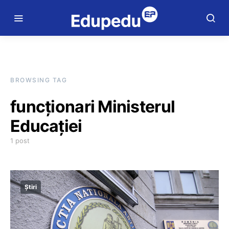
BROWSING TAG
funcționari Ministerul
Educației
1 post
Știri