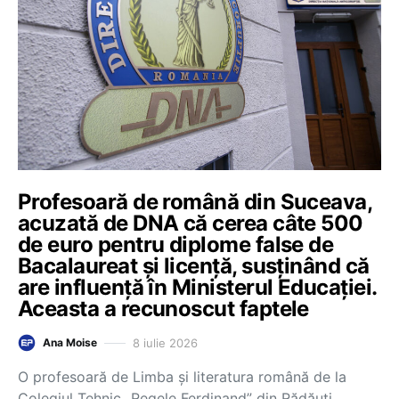
Profesoară de română din Suceava,
acuzată de DNA că cerea câte 500
de euro pentru diplome false de
Bacalaureat și licență, susținând că
are influență în Ministerul Educației.
Aceasta a recunoscut faptele
8 iulie 2026
Ana Moise
O profesoară de Limba și literatura română de la
Colegiul Tehnic „Regele Ferdinand” din Rădăuți,