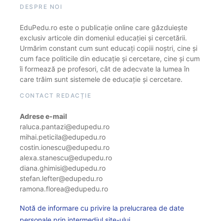
DESPRE NOI
EduPedu.ro este o publicație online care găzduiește
exclusiv articole din domeniul educației și cercetării.
Urmărim constant cum sunt educați copiii noștri, cine și
cum face politicile din educație și cercetare, cine și cum
îi formează pe profesori, cât de adecvate la lumea în
care trăim sunt sistemele de educație și cercetare.
CONTACT REDACȚIE
Adrese e-mail
raluca.pantazi@edupedu.ro
mihai.peticila@edupedu.ro
costin.ionescu@edupedu.ro
alexa.stanescu@edupedu.ro
diana.ghimisi@edupedu.ro
stefan.lefter@edupedu.ro
ramona.florea@edupedu.ro
Notă de informare cu privire la prelucrarea de date
personale prin intermediul site-ului