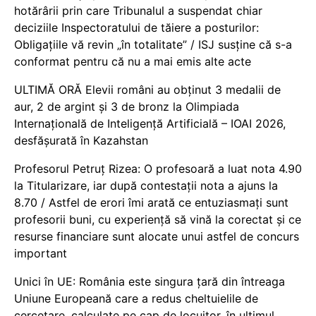
hotărârii prin care Tribunalul a suspendat chiar
deciziile Inspectoratului de tăiere a posturilor:
Obligațiile vă revin „în totalitate” / ISJ susține că s-a
conformat pentru că nu a mai emis alte acte
ULTIMĂ ORĂ Elevii români au obținut 3 medalii de
aur, 2 de argint și 3 de bronz la Olimpiada
Internațională de Inteligență Artificială – IOAI 2026,
desfășurată în Kazahstan
Profesorul Petruț Rizea: O profesoară a luat nota 4.90
la Titularizare, iar după contestații nota a ajuns la
8.70 / Astfel de erori îmi arată ce entuziasmați sunt
profesorii buni, cu experiență să vină la corectat și ce
resurse financiare sunt alocate unui astfel de concurs
important
Unici în UE: România este singura țară din întreaga
Uniune Europeană care a redus cheltuielile de
cercetare, calculate pe cap de locuitor, în ultimul