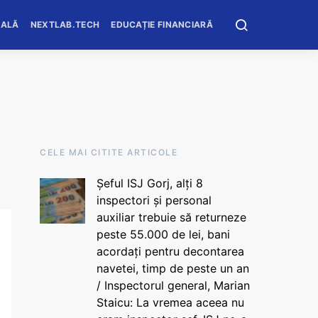
OALĂ
NEXTLAB.TECH
EDUCAȚIE FINANCIARĂ
CELE MAI CITITE ARTICOLE
Șeful ISJ Gorj, alți 8
inspectori și personal
auxiliar trebuie să returneze
peste 55.000 de lei, bani
acordați pentru decontarea
navetei, timp de peste un an
/ Inspectorul general, Marian
Staicu: La vremea aceea nu