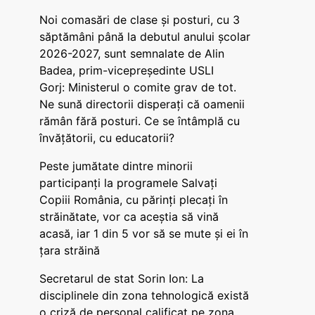
Noi comasări de clase și posturi, cu 3
săptămâni până la debutul anului școlar
2026-2027, sunt semnalate de Alin
Badea, prim-vicepreședinte USLI
Gorj: Ministerul o comite grav de tot.
Ne sună directorii disperați că oamenii
rămân fără posturi. Ce se întâmplă cu
învățătorii, cu educatorii?
Peste jumătate dintre minorii
participanți la programele Salvați
Copiii România, cu părinți plecați în
străinătate, vor ca aceștia să vină
acasă, iar 1 din 5 vor să se mute și ei în
țara străină
Secretarul de stat Sorin Ion: La
disciplinele din zona tehnologică există
o criză de personal calificat pe zona