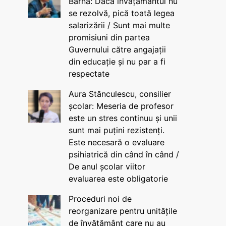
Barna: Dacă învățământul nu
se rezolvă, pică toată legea
salarizării / Sunt mai multe
promisiuni din partea
Guvernului către angajații
din educație și nu par a fi
respectate
Aura Stănculescu, consilier
școlar: Meseria de profesor
este un stres continuu și unii
sunt mai puțini rezistenți.
Este necesară o evaluare
psihiatrică din când în când /
De anul școlar viitor
evaluarea este obligatorie
Proceduri noi de
reorganizare pentru unitățile
de învățământ care nu au