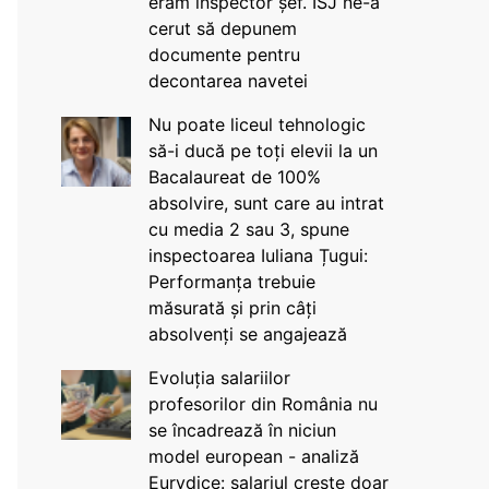
eram inspector șef. ISJ ne-a
cerut să depunem
documente pentru
decontarea navetei
Nu poate liceul tehnologic
să-i ducă pe toți elevii la un
Bacalaureat de 100%
absolvire, sunt care au intrat
cu media 2 sau 3, spune
inspectoarea Iuliana Țugui:
Performanța trebuie
măsurată și prin câți
absolvenți se angajează
Evoluția salariilor
profesorilor din România nu
se încadrează în niciun
model european - analiză
Eurydice: salariul crește doar