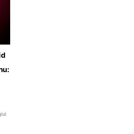
id
nu:
iul