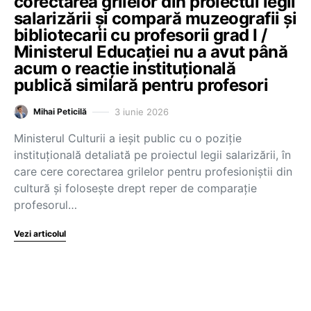
corectarea grilelor din proiectul legii
salarizării și compară muzeografii și
bibliotecarii cu profesorii grad I /
Ministerul Educației nu a avut până
acum o reacție instituțională
publică similară pentru profesori
3 iunie 2026
Mihai Peticilă
Ministerul Culturii a ieșit public cu o poziție
instituțională detaliată pe proiectul legii salarizării, în
care cere corectarea grilelor pentru profesioniștii din
cultură și folosește drept reper de comparație
profesorul…
Vezi articolul