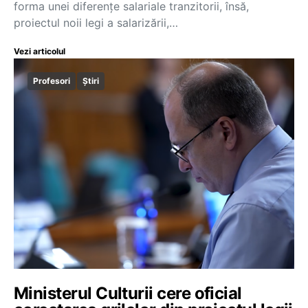
forma unei diferențe salariale tranzitorii, însă,
proiectul noii legi a salarizării,…
Vezi articolul
Profesori
Știri
Ministerul Culturii cere oficial