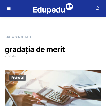
BROWSING TAG
gradația de merit
2 posts
Profesori