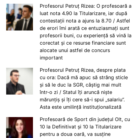
Profesorul Petruț Rizea: O profesoară a
luat nota 4.90 la Titularizare, iar după
contestații nota a ajuns la 8.70 / Astfel
de erori îmi arată ce entuziasmați sunt
profesorii buni, cu experiență să vină la
corectat și ce resurse financiare sunt
alocate unui astfel de concurs
important
Profesorul Petruț Rizea, despre plata
cu ora: Dacă mă apuc să strâng sticle
și să le duc la SGR, câștig mai mult
într-o zi / Statul îți aruncă niște
mărunțiș și îți cere să-i spui „salariu”.
Asta este umilință instituționalizată
Profesoară de Sport din județul Olt, cu
10 la Definitivat și 10 la Titularizare
pentru a doua oară, va susține