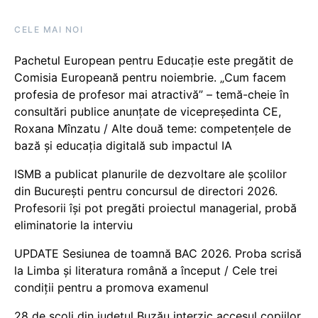
CELE MAI NOI
Pachetul European pentru Educație este pregătit de
Comisia Europeană pentru noiembrie. „Cum facem
profesia de profesor mai atractivă” – temă-cheie în
consultări publice anunțate de vicepreședinta CE,
Roxana Mînzatu / Alte două teme: competențele de
bază și educația digitală sub impactul IA
ISMB a publicat planurile de dezvoltare ale școlilor
din București pentru concursul de directori 2026.
Profesorii își pot pregăti proiectul managerial, probă
eliminatorie la interviu
UPDATE Sesiunea de toamnă BAC 2026. Proba scrisă
la Limba și literatura română a început / Cele trei
condiții pentru a promova examenul
28 de școli din județul Buzău interzic accesul copiilor