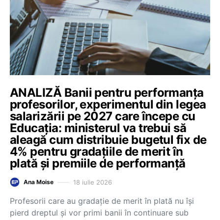
ANALIZĂ Banii pentru performanța
profesorilor, experimentul din legea
salarizării pe 2027 care începe cu
Educația: ministerul va trebui să
aleagă cum distribuie bugetul fix de
4% pentru gradațiile de merit în
plată și premiile de performanță
18 iulie 2026
Ana Moise
Profesorii care au gradație de merit în plată nu își
pierd dreptul și vor primi banii în continuare sub