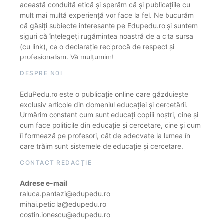
această conduită etică și sperăm că și publicațiile cu
mult mai multă experiență vor face la fel. Ne bucurăm
că găsiți subiecte interesante pe Edupedu.ro și suntem
siguri că înțelegeți rugămintea noastră de a cita sursa
(cu link), ca o declarație reciprocă de respect și
profesionalism. Vă mulțumim!
DESPRE NOI
EduPedu.ro este o publicație online care găzduiește
exclusiv articole din domeniul educației și cercetării.
Urmărim constant cum sunt educați copiii noștri, cine și
cum face politicile din educație și cercetare, cine și cum
îi formează pe profesori, cât de adecvate la lumea în
care trăim sunt sistemele de educație și cercetare.
CONTACT REDACȚIE
Adrese e-mail
raluca.pantazi@edupedu.ro
mihai.peticila@edupedu.ro
costin.ionescu@edupedu.ro