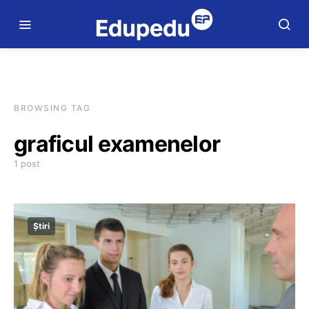
BROWSING TAG
graficul examenelor
1 post
Știri