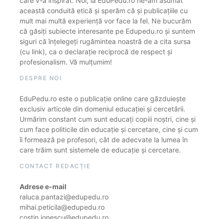
care v-a inspirat. Noi, la EduPedu.ro ne-am asumat
această conduită etică și sperăm că și publicațiile cu
mult mai multă experiență vor face la fel. Ne bucurăm
că găsiți subiecte interesante pe Edupedu.ro și suntem
siguri că înțelegeți rugămintea noastră de a cita sursa
(cu link), ca o declarație reciprocă de respect și
profesionalism. Vă mulțumim!
DESPRE NOI
EduPedu.ro este o publicație online care găzduiește
exclusiv articole din domeniul educației și cercetării.
Urmărim constant cum sunt educați copiii noștri, cine și
cum face politicile din educație și cercetare, cine și cum
îi formează pe profesori, cât de adecvate la lumea în
care trăim sunt sistemele de educație și cercetare.
CONTACT REDACȚIE
Adrese e-mail
raluca.pantazi@edupedu.ro
mihai.peticila@edupedu.ro
costin.ionescu@edupedu.ro