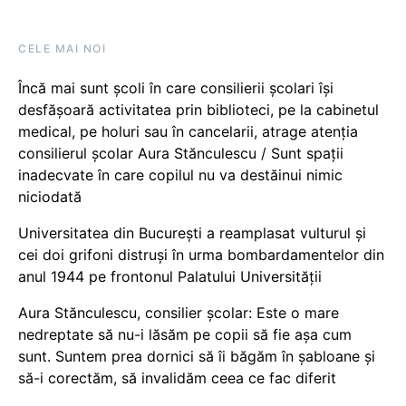
CELE MAI NOI
Încă mai sunt școli în care consilierii școlari își
desfășoară activitatea prin biblioteci, pe la cabinetul
medical, pe holuri sau în cancelarii, atrage atenția
consilierul școlar Aura Stănculescu / Sunt spații
inadecvate în care copilul nu va destăinui nimic
niciodată
Universitatea din București a reamplasat vulturul și
cei doi grifoni distruși în urma bombardamentelor din
anul 1944 pe frontonul Palatului Universității
Aura Stănculescu, consilier școlar: Este o mare
nedreptate să nu-i lăsăm pe copii să fie așa cum
sunt. Suntem prea dornici să îi băgăm în șabloane și
să-i corectăm, să invalidăm ceea ce fac diferit