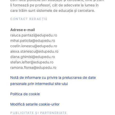
îi formează pe profesori, cât de adecvate la lumea în
care trăim sunt sistemele de educație și cercetare.
CONTACT REDACȚIE
Adrese e-mail
raluca.pantazi@edupedu.ro
mihai.peticila@edupedu.ro
costin.ionescu@edupedu.ro
alexa.stanescu@edupedu.ro
diana.ghimisi@edupedu.ro
stefan.lefter@edupedu.ro
ramona.florea@edupedu.ro
Notă de informare cu privire la prelucrarea de date
personale prin intermediul site-ului
Politica de cookie
Modifică setarile cookie-urilor
PUBLICITATE ȘI PARTENERIATE