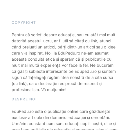
COPYRIGHT
Pentru că scrieți despre educație, sau cu atât mai mult
datorită acestui lucru, ar fi util să citați cu link, atunci
când preluați un articol, părți dintr-un articol sau o idee
care v-a inspirat. Noi, la EduPedu.ro ne-am asumat
această conduită etică și sperăm că și publicațiile cu
mult mai multă experiență vor face la fel. Ne bucurăm
că găsiți subiecte interesante pe Edupedu.ro și suntem
siguri că înțelegeți rugămintea noastră de a cita sursa
(cu link), ca o declarație reciprocă de respect și
profesionalism. Vă mulțumim!
DESPRE NOI
EduPedu.ro este o publicație online care găzduiește
exclusiv articole din domeniul educației și cercetării.
Urmărim constant cum sunt educați copiii noștri, cine și
cum face politicile din educație și cercetare, cine și cum