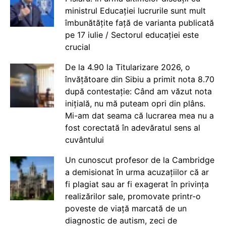
ministrul Educației lucrurile sunt mult
îmbunătățite față de varianta publicată
pe 17 iulie / Sectorul educației este
crucial
De la 4.90 la Titularizare 2026, o
învățătoare din Sibiu a primit nota 8.70
după contestație: Când am văzut nota
inițială, nu mă puteam opri din plâns.
Mi-am dat seama că lucrarea mea nu a
fost corectată în adevăratul sens al
cuvântului
Un cunoscut profesor de la Cambridge
a demisionat în urma acuzațiilor că ar
fi plagiat sau ar fi exagerat în privința
realizărilor sale, promovate printr-o
poveste de viață marcată de un
diagnostic de autism, zeci de