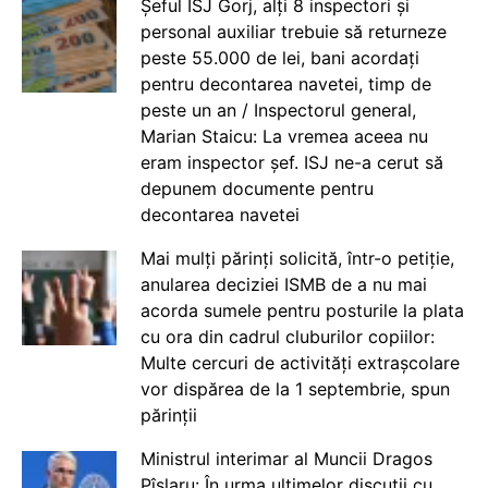
Șeful ISJ Gorj, alți 8 inspectori și
personal auxiliar trebuie să returneze
peste 55.000 de lei, bani acordați
pentru decontarea navetei, timp de
peste un an / Inspectorul general,
Marian Staicu: La vremea aceea nu
eram inspector șef. ISJ ne-a cerut să
depunem documente pentru
decontarea navetei
Mai mulți părinți solicită, într-o petiție,
anularea deciziei ISMB de a nu mai
acorda sumele pentru posturile la plata
cu ora din cadrul cluburilor copiilor:
Multe cercuri de activități extrașcolare
vor dispărea de la 1 septembrie, spun
părinții
Ministrul interimar al Muncii Dragos
Pîslaru: În urma ultimelor discuții cu