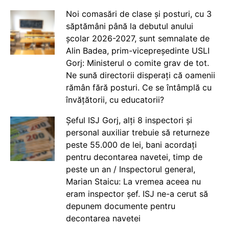
Noi comasări de clase și posturi, cu 3
săptămâni până la debutul anului
școlar 2026-2027, sunt semnalate de
Alin Badea, prim-vicepreședinte USLI
Gorj: Ministerul o comite grav de tot.
Ne sună directorii disperați că oamenii
rămân fără posturi. Ce se întâmplă cu
învățătorii, cu educatorii?
Șeful ISJ Gorj, alți 8 inspectori și
personal auxiliar trebuie să returneze
peste 55.000 de lei, bani acordați
pentru decontarea navetei, timp de
peste un an / Inspectorul general,
Marian Staicu: La vremea aceea nu
eram inspector șef. ISJ ne-a cerut să
depunem documente pentru
decontarea navetei