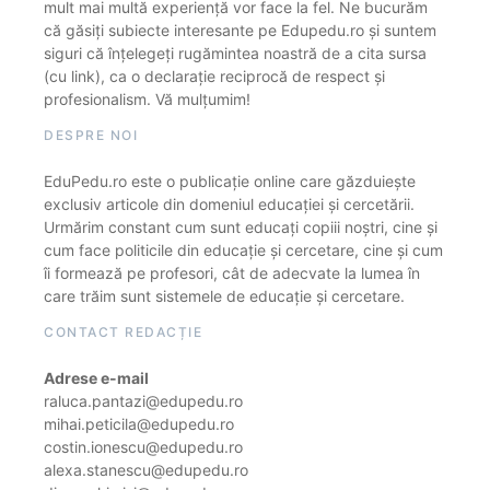
mult mai multă experiență vor face la fel. Ne bucurăm
că găsiți subiecte interesante pe Edupedu.ro și suntem
siguri că înțelegeți rugămintea noastră de a cita sursa
(cu link), ca o declarație reciprocă de respect și
profesionalism. Vă mulțumim!
DESPRE NOI
EduPedu.ro este o publicație online care găzduiește
exclusiv articole din domeniul educației și cercetării.
Urmărim constant cum sunt educați copiii noștri, cine și
cum face politicile din educație și cercetare, cine și cum
îi formează pe profesori, cât de adecvate la lumea în
care trăim sunt sistemele de educație și cercetare.
CONTACT REDACȚIE
Adrese e-mail
raluca.pantazi@edupedu.ro
mihai.peticila@edupedu.ro
costin.ionescu@edupedu.ro
alexa.stanescu@edupedu.ro