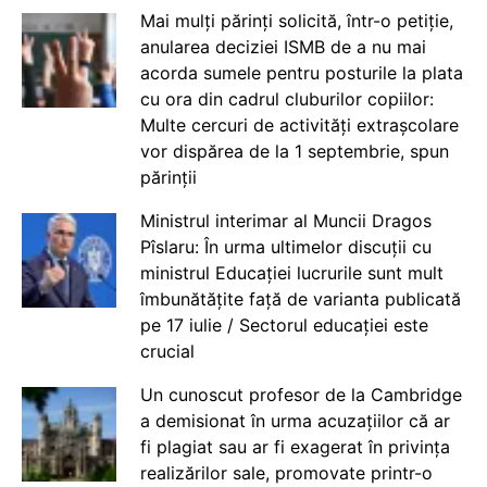
Mai mulți părinți solicită, într-o petiție,
anularea deciziei ISMB de a nu mai
acorda sumele pentru posturile la plata
cu ora din cadrul cluburilor copiilor:
Multe cercuri de activități extrașcolare
vor dispărea de la 1 septembrie, spun
părinții
Ministrul interimar al Muncii Dragos
Pîslaru: În urma ultimelor discuții cu
ministrul Educației lucrurile sunt mult
îmbunătățite față de varianta publicată
pe 17 iulie / Sectorul educației este
crucial
Un cunoscut profesor de la Cambridge
a demisionat în urma acuzațiilor că ar
fi plagiat sau ar fi exagerat în privința
realizărilor sale, promovate printr-o