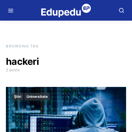
BROWSING TAG
hackeri
2 posts
Știri
Universitate