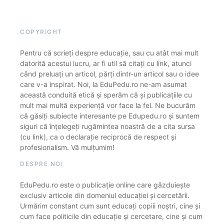
COPYRIGHT
Pentru că scrieți despre educație, sau cu atât mai mult
datorită acestui lucru, ar fi util să citați cu link, atunci
când preluați un articol, părți dintr-un articol sau o idee
care v-a inspirat. Noi, la EduPedu.ro ne-am asumat
această conduită etică și sperăm că și publicațiile cu
mult mai multă experiență vor face la fel. Ne bucurăm
că găsiți subiecte interesante pe Edupedu.ro și suntem
siguri că înțelegeți rugămintea noastră de a cita sursa
(cu link), ca o declarație reciprocă de respect și
profesionalism. Vă mulțumim!
DESPRE NOI
EduPedu.ro este o publicație online care găzduiește
exclusiv articole din domeniul educației și cercetării.
Urmărim constant cum sunt educați copiii noștri, cine și
cum face politicile din educație și cercetare, cine și cum