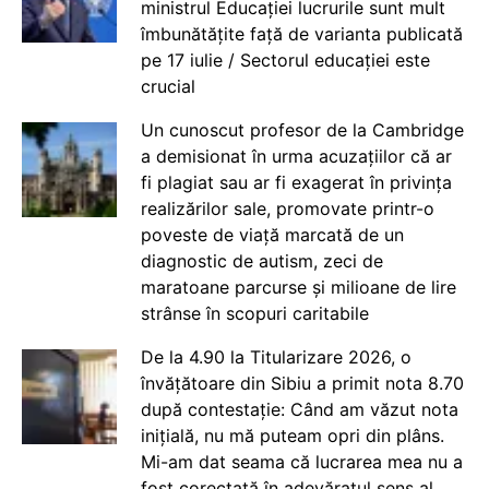
ministrul Educației lucrurile sunt mult
îmbunătățite față de varianta publicată
pe 17 iulie / Sectorul educației este
crucial
Un cunoscut profesor de la Cambridge
a demisionat în urma acuzațiilor că ar
fi plagiat sau ar fi exagerat în privința
realizărilor sale, promovate printr-o
poveste de viață marcată de un
diagnostic de autism, zeci de
maratoane parcurse și milioane de lire
strânse în scopuri caritabile
De la 4.90 la Titularizare 2026, o
învățătoare din Sibiu a primit nota 8.70
după contestație: Când am văzut nota
inițială, nu mă puteam opri din plâns.
Mi-am dat seama că lucrarea mea nu a
fost corectată în adevăratul sens al