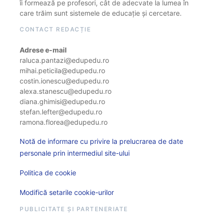
îi formează pe profesori, cât de adecvate la lumea în
care trăim sunt sistemele de educație și cercetare.
CONTACT REDACȚIE
Adrese e-mail
raluca.pantazi@edupedu.ro
mihai.peticila@edupedu.ro
costin.ionescu@edupedu.ro
alexa.stanescu@edupedu.ro
diana.ghimisi@edupedu.ro
stefan.lefter@edupedu.ro
ramona.florea@edupedu.ro
Notă de informare cu privire la prelucrarea de date
personale prin intermediul site-ului
Politica de cookie
Modifică setarile cookie-urilor
PUBLICITATE ȘI PARTENERIATE