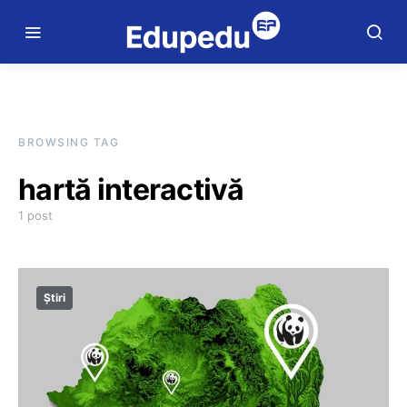
BROWSING TAG
hartă interactivă
1 post
Știri