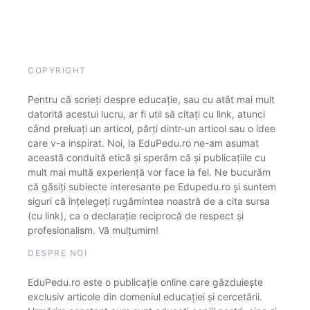
COPYRIGHT
Pentru că scrieți despre educație, sau cu atât mai mult
datorită acestui lucru, ar fi util să citați cu link, atunci
când preluați un articol, părți dintr-un articol sau o idee
care v-a inspirat. Noi, la EduPedu.ro ne-am asumat
această conduită etică și sperăm că și publicațiile cu
mult mai multă experiență vor face la fel. Ne bucurăm
că găsiți subiecte interesante pe Edupedu.ro și suntem
siguri că înțelegeți rugămintea noastră de a cita sursa
(cu link), ca o declarație reciprocă de respect și
profesionalism. Vă mulțumim!
DESPRE NOI
EduPedu.ro este o publicație online care găzduiește
exclusiv articole din domeniul educației și cercetării.