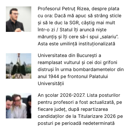
Profesorul Petruț Rizea, despre plata
cu ora: Dacă mă apuc să strâng sticle
și să le duc la SGR, câștig mai mult
într-o zi / Statul îți aruncă niște
mărunțiș și îți cere să-i spui „salariu”.
Asta este umilință instituționalizată
Universitatea din București a
reamplasat vulturul și cei doi grifoni
distruși în urma bombardamentelor din
anul 1944 pe frontonul Palatului
Universității
An școlar 2026-2027. Lista posturilor
pentru profesori a fost actualizată, pe
fiecare județ, după repartizarea
candidaților de la Titularizare 2026 pe
posturi pe perioadă nedeterminată