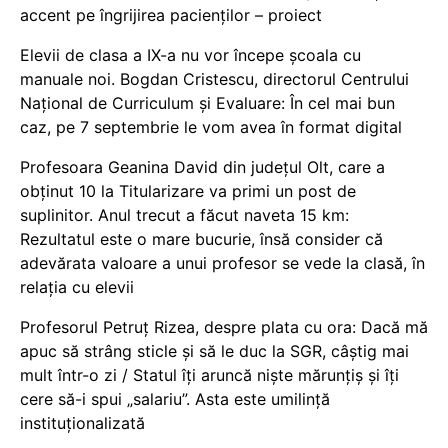
accent pe îngrijirea pacienților – proiect
Elevii de clasa a IX-a nu vor începe școala cu
manuale noi. Bogdan Cristescu, directorul Centrului
Național de Curriculum și Evaluare: În cel mai bun
caz, pe 7 septembrie le vom avea în format digital
Profesoara Geanina David din județul Olt, care a
obținut 10 la Titularizare va primi un post de
suplinitor. Anul trecut a făcut naveta 15 km:
Rezultatul este o mare bucurie, însă consider că
adevărata valoare a unui profesor se vede la clasă, în
relația cu elevii
Profesorul Petruț Rizea, despre plata cu ora: Dacă mă
apuc să strâng sticle și să le duc la SGR, câștig mai
mult într-o zi / Statul îți aruncă niște mărunțiș și îți
cere să-i spui „salariu”. Asta este umilință
instituționalizată