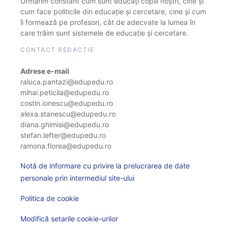
Urmărim constant cum sunt educați copiii noștri, cine și
cum face politicile din educație și cercetare, cine și cum
îi formează pe profesori, cât de adecvate la lumea în
care trăim sunt sistemele de educație și cercetare.
CONTACT REDACȚIE
Adrese e-mail
raluca.pantazi@edupedu.ro
mihai.peticila@edupedu.ro
costin.ionescu@edupedu.ro
alexa.stanescu@edupedu.ro
diana.ghimisi@edupedu.ro
stefan.lefter@edupedu.ro
ramona.florea@edupedu.ro
Notă de informare cu privire la prelucrarea de date
personale prin intermediul site-ului
Politica de cookie
Modifică setarile cookie-urilor