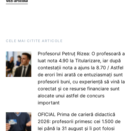
Vezi articolul
CELE MAI CITITE ARTICOLE
Profesorul Petruț Rizea: O profesoară a
luat nota 4.90 la Titularizare, iar după
contestații nota a ajuns la 8.70 / Astfel
de erori îmi arată ce entuziasmați sunt
profesorii buni, cu experiență să vină la
corectat și ce resurse financiare sunt
alocate unui astfel de concurs
important
OFICIAL Prima de carieră didactică
2026: profesorii primesc cei 1.500 de
lei până la 31 august și îi pot folosi