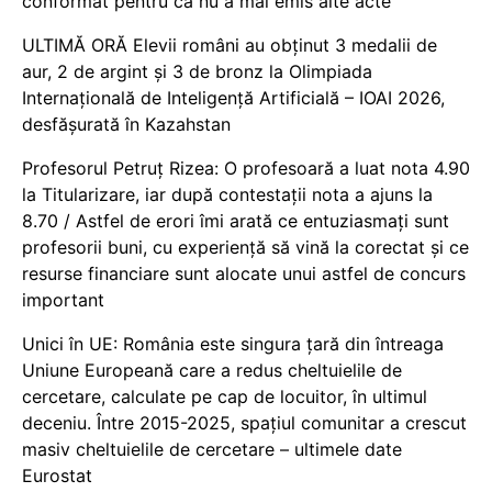
conformat pentru că nu a mai emis alte acte
ULTIMĂ ORĂ Elevii români au obținut 3 medalii de
aur, 2 de argint și 3 de bronz la Olimpiada
Internațională de Inteligență Artificială – IOAI 2026,
desfășurată în Kazahstan
Profesorul Petruț Rizea: O profesoară a luat nota 4.90
la Titularizare, iar după contestații nota a ajuns la
8.70 / Astfel de erori îmi arată ce entuziasmați sunt
profesorii buni, cu experiență să vină la corectat și ce
resurse financiare sunt alocate unui astfel de concurs
important
Unici în UE: România este singura țară din întreaga
Uniune Europeană care a redus cheltuielile de
cercetare, calculate pe cap de locuitor, în ultimul
deceniu. Între 2015-2025, spațiul comunitar a crescut
masiv cheltuielile de cercetare – ultimele date
Eurostat