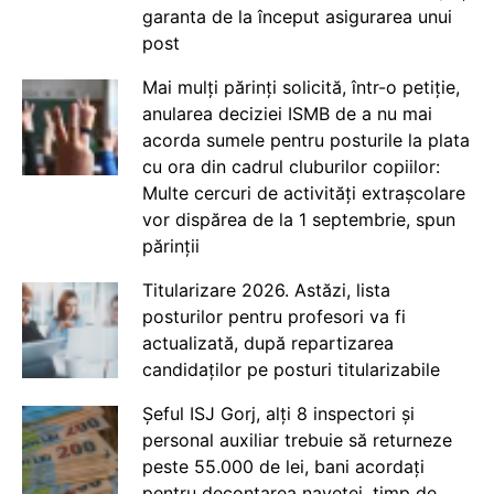
garanta de la început asigurarea unui
post
Mai mulți părinți solicită, într-o petiție,
anularea deciziei ISMB de a nu mai
acorda sumele pentru posturile la plata
cu ora din cadrul cluburilor copiilor:
Multe cercuri de activități extrașcolare
vor dispărea de la 1 septembrie, spun
părinții
Titularizare 2026. Astăzi, lista
posturilor pentru profesori va fi
actualizată, după repartizarea
candidaților pe posturi titularizabile
Șeful ISJ Gorj, alți 8 inspectori și
personal auxiliar trebuie să returneze
peste 55.000 de lei, bani acordați
pentru decontarea navetei, timp de