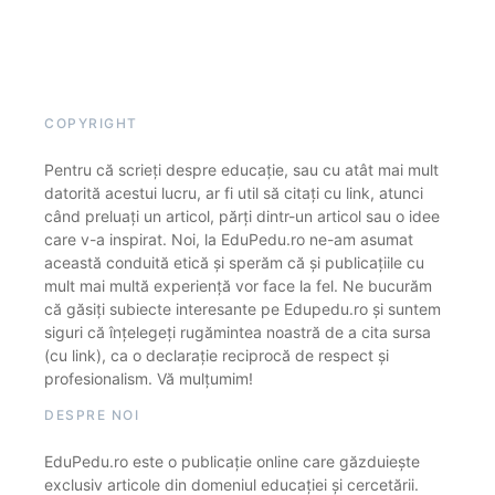
COPYRIGHT
Pentru că scrieți despre educație, sau cu atât mai mult
datorită acestui lucru, ar fi util să citați cu link, atunci
când preluați un articol, părți dintr-un articol sau o idee
care v-a inspirat. Noi, la EduPedu.ro ne-am asumat
această conduită etică și sperăm că și publicațiile cu
mult mai multă experiență vor face la fel. Ne bucurăm
că găsiți subiecte interesante pe Edupedu.ro și suntem
siguri că înțelegeți rugămintea noastră de a cita sursa
(cu link), ca o declarație reciprocă de respect și
profesionalism. Vă mulțumim!
DESPRE NOI
EduPedu.ro este o publicație online care găzduiește
exclusiv articole din domeniul educației și cercetării.