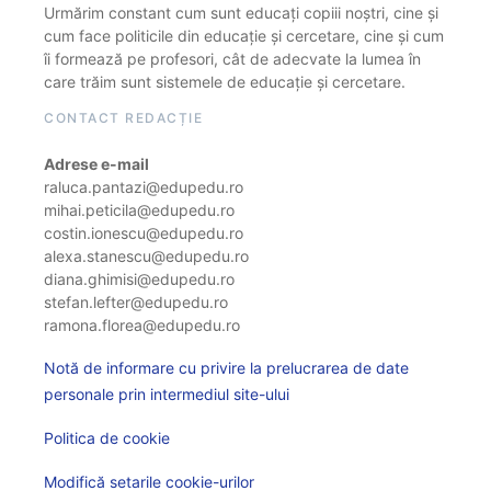
Urmărim constant cum sunt educați copiii noștri, cine și
cum face politicile din educație și cercetare, cine și cum
îi formează pe profesori, cât de adecvate la lumea în
care trăim sunt sistemele de educație și cercetare.
CONTACT REDACȚIE
Adrese e-mail
raluca.pantazi@edupedu.ro
mihai.peticila@edupedu.ro
costin.ionescu@edupedu.ro
alexa.stanescu@edupedu.ro
diana.ghimisi@edupedu.ro
stefan.lefter@edupedu.ro
ramona.florea@edupedu.ro
Notă de informare cu privire la prelucrarea de date
personale prin intermediul site-ului
Politica de cookie
Modifică setarile cookie-urilor