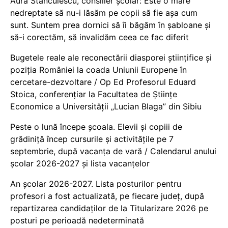
Aura Stănculescu, consilier școlar: Este o mare
nedreptate să nu-i lăsăm pe copii să fie așa cum
sunt. Suntem prea dornici să îi băgăm în șabloane și
să-i corectăm, să invalidăm ceea ce fac diferit
Bugetele reale ale reconectării diasporei științifice și
poziția României la coada Uniunii Europene în
cercetare-dezvoltare / Op Ed Profesorul Eduard
Stoica, conferențiar la Facultatea de Științe
Economice a Universității „Lucian Blaga” din Sibiu
Peste o lună începe școala. Elevii și copiii de
grădiniță încep cursurile și activitățile pe 7
septembrie, după vacanța de vară / Calendarul anului
școlar 2026-2027 și lista vacanțelor
An școlar 2026-2027. Lista posturilor pentru
profesori a fost actualizată, pe fiecare județ, după
repartizarea candidaților de la Titularizare 2026 pe
posturi pe perioadă nedeterminată