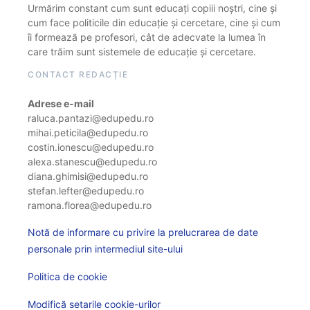
Urmărim constant cum sunt educați copiii noștri, cine și
cum face politicile din educație și cercetare, cine și cum
îi formează pe profesori, cât de adecvate la lumea în
care trăim sunt sistemele de educație și cercetare.
CONTACT REDACȚIE
Adrese e-mail
raluca.pantazi@edupedu.ro
mihai.peticila@edupedu.ro
costin.ionescu@edupedu.ro
alexa.stanescu@edupedu.ro
diana.ghimisi@edupedu.ro
stefan.lefter@edupedu.ro
ramona.florea@edupedu.ro
Notă de informare cu privire la prelucrarea de date
personale prin intermediul site-ului
Politica de cookie
Modifică setarile cookie-urilor