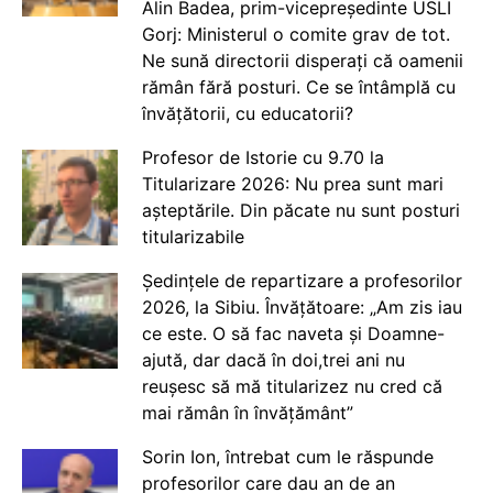
Alin Badea, prim-vicepreședinte USLI
Gorj: Ministerul o comite grav de tot.
Ne sună directorii disperați că oamenii
rămân fără posturi. Ce se întâmplă cu
învățătorii, cu educatorii?
Profesor de Istorie cu 9.70 la
Titularizare 2026: Nu prea sunt mari
așteptările. Din păcate nu sunt posturi
titularizabile
Ședințele de repartizare a profesorilor
2026, la Sibiu. Învățătoare: „Am zis iau
ce este. O să fac naveta și Doamne-
ajută, dar dacă în doi,trei ani nu
reușesc să mă titularizez nu cred că
mai rămân în învățământ”
Sorin Ion, întrebat cum le răspunde
profesorilor care dau an de an