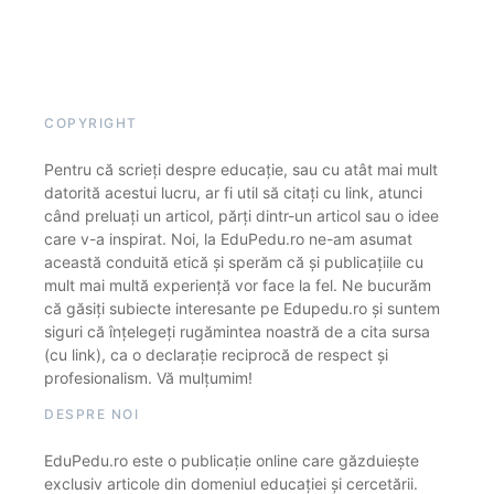
COPYRIGHT
Pentru că scrieți despre educație, sau cu atât mai mult
datorită acestui lucru, ar fi util să citați cu link, atunci
când preluați un articol, părți dintr-un articol sau o idee
care v-a inspirat. Noi, la EduPedu.ro ne-am asumat
această conduită etică și sperăm că și publicațiile cu
mult mai multă experiență vor face la fel. Ne bucurăm
că găsiți subiecte interesante pe Edupedu.ro și suntem
siguri că înțelegeți rugămintea noastră de a cita sursa
(cu link), ca o declarație reciprocă de respect și
profesionalism. Vă mulțumim!
DESPRE NOI
EduPedu.ro este o publicație online care găzduiește
exclusiv articole din domeniul educației și cercetării.