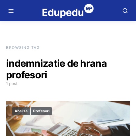
BROWSING TAG
indemnizatie de hrana
profesori
1 post
Analize
Profesori