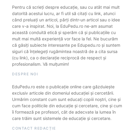
Pentru că scrieți despre educație, sau cu atât mai mult
datorită acestui lucru, ar fi util să citați cu link, atunci
când preluați un articol, părți dintr-un articol sau o idee
care v-a inspirat. Noi, la EduPedu.ro ne-am asumat
această conduită etică și sperăm că și publicațiile cu
mult mai multă experiență vor face la fel. Ne bucurăm
că găsiți subiecte interesante pe Edupedu.ro și suntem
siguri că înțelegeți rugămintea noastră de a cita sursa
(cu link), ca o declarație reciprocă de respect și
profesionalism. Vă mulțumim!
DESPRE NOI
EduPedu.ro este o publicație online care găzduiește
exclusiv articole din domeniul educației și cercetării.
Urmărim constant cum sunt educați copiii noștri, cine și
cum face politicile din educație și cercetare, cine și cum
îi formează pe profesori, cât de adecvate la lumea în
care trăim sunt sistemele de educație și cercetare.
CONTACT REDACȚIE