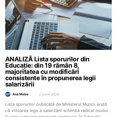
ANALIZĂ Lista sporurilor din
Educație: din 19 rămân 8,
majoritatea cu modificări
consistente în propunerea legii
salarizării
2 iunie 2026
Ana Moise
Lista sporurilor publicată de Ministerul Muncii arată
că viitoarea lege a salarizării schimbă radical modul
în care sunt recompensați profesorii. În Educație,