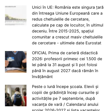
Unici în UE: România este singura țară
din întreaga Uniune Europeană care a
redus cheltuielile de cercetare,
calculate pe cap de locuitor, în ultimul
deceniu. Între 2015-2025, spațiul
comunitar a crescut masiv cheltuielile
de cercetare - ultimele date Eurostat
OFICIAL Prima de carieră didactică
2026: profesorii primesc cei 1.500 de
lei până la 31 august și îi pot folosi
până în august 2027 dacă rămân în
învățământ
Peste o lună începe școala. Elevii și
copiii de grădiniță încep cursurile și
activitățile pe 7 septembrie, după
vacanța de vară / Calendarul anului
școlar 2026-2027 și lista vacanțelor