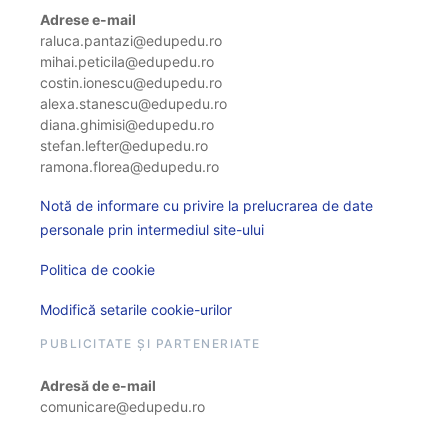
Adrese e-mail
raluca.pantazi@edupedu.ro
mihai.peticila@edupedu.ro
costin.ionescu@edupedu.ro
alexa.stanescu@edupedu.ro
diana.ghimisi@edupedu.ro
stefan.lefter@edupedu.ro
ramona.florea@edupedu.ro
Notă de informare cu privire la prelucrarea de date
personale prin intermediul site-ului
Politica de cookie
Modifică setarile cookie-urilor
PUBLICITATE ȘI PARTENERIATE
Adresă de e-mail
comunicare@edupedu.ro