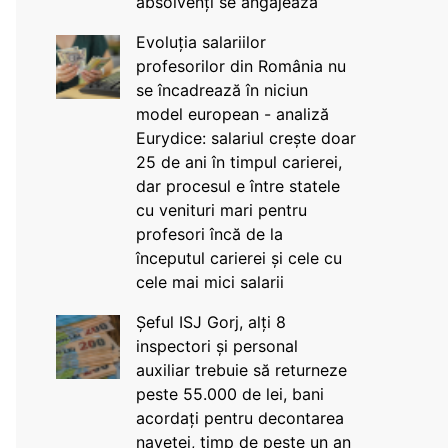
absolvenți se angajează
Evoluția salariilor
profesorilor din România nu
se încadrează în niciun
model european - analiză
Eurydice: salariul crește doar
25 de ani în timpul carierei,
dar procesul e între statele
cu venituri mari pentru
profesori încă de la
începutul carierei și cele cu
cele mai mici salarii
Șeful ISJ Gorj, alți 8
inspectori și personal
auxiliar trebuie să returneze
peste 55.000 de lei, bani
acordați pentru decontarea
navetei, timp de peste un an