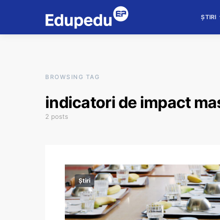
ȘTIRI
BROWSING TAG
indicatori de impact m
2 posts
Știri