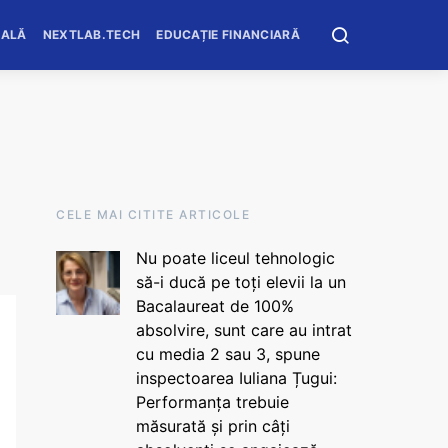
OALĂ
NEXTLAB.TECH
EDUCAȚIE FINANCIARĂ
CELE MAI CITITE ARTICOLE
Nu poate liceul tehnologic
să-i ducă pe toți elevii la un
Bacalaureat de 100%
absolvire, sunt care au intrat
cu media 2 sau 3, spune
inspectoarea Iuliana Țugui:
Performanța trebuie
măsurată și prin câți