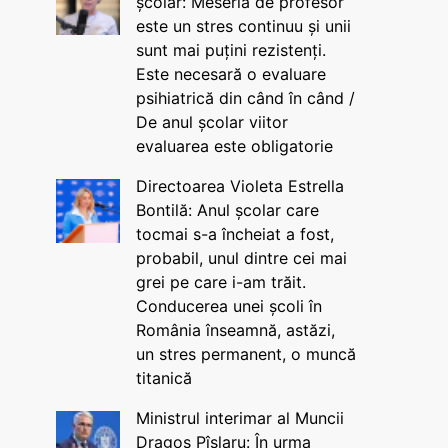
școlar: Meseria de profesor
este un stres continuu și unii
sunt mai puțini rezistenți.
Este necesară o evaluare
psihiatrică din când în când /
De anul școlar viitor
evaluarea este obligatorie
Directoarea Violeta Estrella
Bontilă: Anul școlar care
tocmai s-a încheiat a fost,
probabil, unul dintre cei mai
grei pe care i-am trăit.
Conducerea unei școli în
România înseamnă, astăzi,
un stres permanent, o muncă
titanică
Ministrul interimar al Muncii
Dragos Pîslaru: În urma