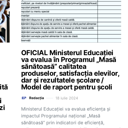
OFICIAL Ministerul Educației
va evalua în Programul „Masă
sănătoasă” calitatea
produselor, satisfacția elevilor,
dar și rezultatele școlare /
ită
Model de raport pentru școli
18 iulie 2024
Redacția
i
zi
Ministerul Educației va evalua eficiența și
impactul Programului național „Masă
sănătoasă” prin indicatori de eficiență,