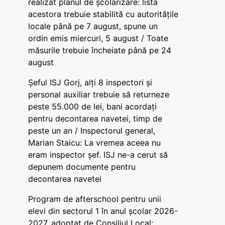
realizat planul de școlarizare: lista
acestora trebuie stabilită cu autoritățile
locale până pe 7 august, spune un
ordin emis miercuri, 5 august / Toate
măsurile trebuie încheiate până pe 24
august
Șeful ISJ Gorj, alți 8 inspectori și
personal auxiliar trebuie să returneze
peste 55.000 de lei, bani acordați
pentru decontarea navetei, timp de
peste un an / Inspectorul general,
Marian Staicu: La vremea aceea nu
eram inspector șef. ISJ ne-a cerut să
depunem documente pentru
decontarea navetei
Program de afterschool pentru unii
elevi din sectorul 1 în anul școlar 2026-
2027, adoptat de Consiliul Local: