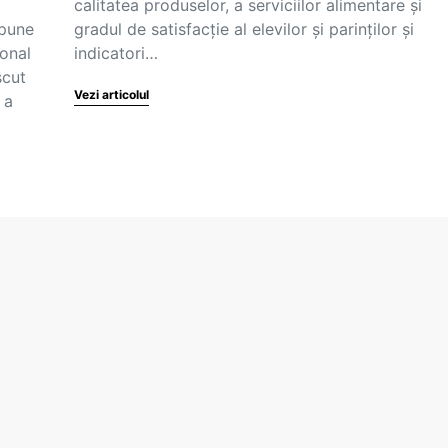
calitatea produselor, a serviciilor alimentare și
opune
gradul de satisfacție al elevilor și parinților și
ional
indicatori…
scut
Vezi articolul
 a