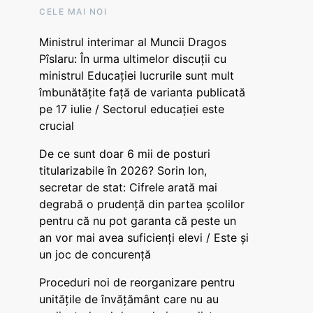
CELE MAI NOI
Ministrul interimar al Muncii Dragos
Pîslaru: În urma ultimelor discuții cu
ministrul Educației lucrurile sunt mult
îmbunătățite față de varianta publicată
pe 17 iulie / Sectorul educației este
crucial
De ce sunt doar 6 mii de posturi
titularizabile în 2026? Sorin Ion,
secretar de stat: Cifrele arată mai
degrabă o prudență din partea școlilor
pentru că nu pot garanta că peste un
an vor mai avea suficienți elevi / Este și
un joc de concurență
Proceduri noi de reorganizare pentru
unitățile de învățământ care nu au