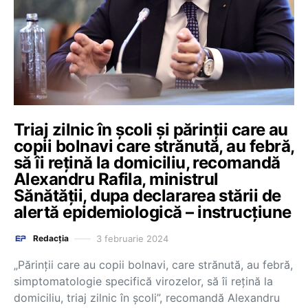
Triaj zilnic în școli și părinții care au
copii bolnavi care strănută, au febră,
să îi rețină la domiciliu, recomandă
Alexandru Rafila, ministrul
Sănătăţii, dupa declararea stării de
alertă epidemiologică – instrucțiune
3 februarie 2024
Redacția
„Părinții care au copii bolnavi, care strănută, au febră,
simptomatologie specifică virozelor, să îi rețină la
domiciliu, triaj zilnic în școli”, recomandă Alexandru