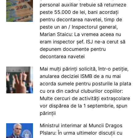
personal auxiliar trebuie să returneze
peste 55.000 de lei, bani acordați
pentru decontarea navetei, timp de
peste un an / Inspectorul general,
Marian Staicu: La vremea aceea nu
eram inspector șef. ISJ ne-a cerut să
depunem documente pentru
decontarea navetei
Mai mulți părinți solicită, într-o petiție,
anularea deciziei ISMB de a nu mai
acorda sumele pentru posturile la plata
cu ora din cadrul cluburilor copiilor:
Multe cercuri de activități extrașcolare
vor dispărea de la 1 septembrie, spun
părinții
Ministrul interimar al Muncii Dragos
Pîslaru: În urma ultimelor discuții cu