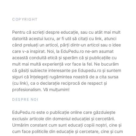
COPYRIGHT
Pentru că scrieți despre educație, sau cu atât mai mult
datorită acestui lucru, ar fi util să citați cu link, atunci
când preluați un articol, părți dintr-un articol sau o idee
care v-a inspirat. Noi, la EduPedu.ro ne-am asumat
această conduită etică și sperăm că și publicațiile cu
mult mai multă experiență vor face la fel. Ne bucurăm
că găsiți subiecte interesante pe Edupedu.ro și suntem
siguri că înțelegeți rugămintea noastră de a cita sursa
(cu link), ca o declarație reciprocă de respect și
profesionalism. Vă mulțumim!
DESPRE NOI
EduPedu.ro este o publicație online care găzduiește
exclusiv articole din domeniul educației și cercetării.
Urmărim constant cum sunt educați copiii noștri, cine și
cum face politicile din educație și cercetare, cine și cum