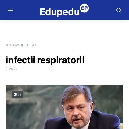
BROWSING TAG
infectii respiratorii
1 post
Știri