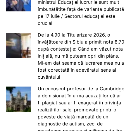
ministrul Educației lucrurile sunt mult
îmbunătățite față de varianta publicată
pe 17 iulie / Sectorul educației este
crucial
De la 4.90 la Titularizare 2026, o
învățătoare din Sibiu a primit nota 8.70
după contestație: Când am văzut nota
inițială, nu mă puteam opri din plâns.
Mi-am dat seama că lucrarea mea nu a
fost corectată în adevăratul sens al
cuvântului
Un cunoscut profesor de la Cambridge
a demisionat în urma acuzațiilor că ar
fi plagiat sau ar fi exagerat în privința
realizărilor sale, promovate printr-o
poveste de viață marcată de un
diagnostic de autism, zeci de
maratoane parcurse și milioane de lire