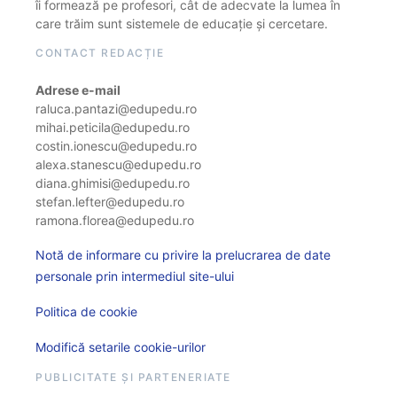
îi formează pe profesori, cât de adecvate la lumea în
care trăim sunt sistemele de educație și cercetare.
CONTACT REDACȚIE
Adrese e-mail
raluca.pantazi@edupedu.ro
mihai.peticila@edupedu.ro
costin.ionescu@edupedu.ro
alexa.stanescu@edupedu.ro
diana.ghimisi@edupedu.ro
stefan.lefter@edupedu.ro
ramona.florea@edupedu.ro
Notă de informare cu privire la prelucrarea de date
personale prin intermediul site-ului
Politica de cookie
Modifică setarile cookie-urilor
PUBLICITATE ȘI PARTENERIATE