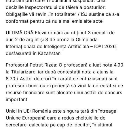
hotărârii prin care Tribunalul a suspendat chiar
deciziile Inspectoratului de tăiere a posturilor:
Obligațiile vă revin „în totalitate” / ISJ susține că s-a
conformat pentru că nu a mai emis alte acte
ULTIMĂ ORĂ Elevii români au obținut 3 medalii de
aur, 2 de argint și 3 de bronz la Olimpiada
Internațională de Inteligență Artificială – IOAI 2026,
desfășurată în Kazahstan
Profesorul Petruț Rizea: O profesoară a luat nota 4.90
la Titularizare, iar după contestații nota a ajuns la
8.70 / Astfel de erori îmi arată ce entuziasmați sunt
profesorii buni, cu experiență să vină la corectat și ce
resurse financiare sunt alocate unui astfel de concurs
important
Unici în UE: România este singura țară din întreaga
Uniune Europeană care a redus cheltuielile de
cercetare, calculate pe cap de locuitor, în ultimul