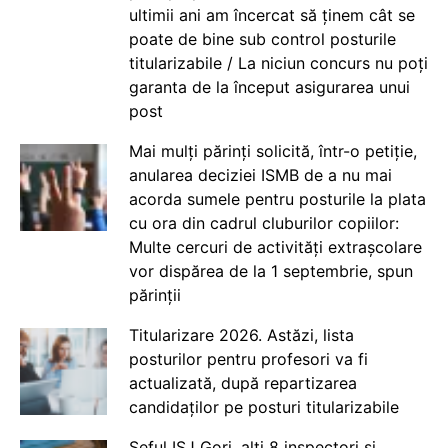
ultimii ani am încercat să ținem cât se
poate de bine sub control posturile
titularizabile / La niciun concurs nu poți
garanta de la început asigurarea unui
post
Mai mulți părinți solicită, într-o petiție,
anularea deciziei ISMB de a nu mai
acorda sumele pentru posturile la plata
cu ora din cadrul cluburilor copiilor:
Multe cercuri de activități extrașcolare
vor dispărea de la 1 septembrie, spun
părinții
Titularizare 2026. Astăzi, lista
posturilor pentru profesori va fi
actualizată, după repartizarea
candidaților pe posturi titularizabile
Șeful ISJ Gorj, alți 8 inspectori și