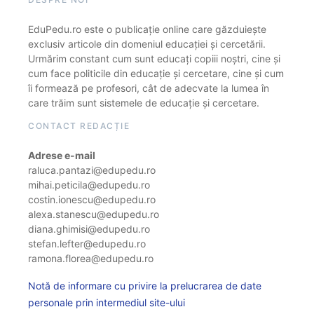
EduPedu.ro este o publicație online care găzduiește
exclusiv articole din domeniul educației și cercetării.
Urmărim constant cum sunt educați copiii noștri, cine și
cum face politicile din educație și cercetare, cine și cum
îi formează pe profesori, cât de adecvate la lumea în
care trăim sunt sistemele de educație și cercetare.
CONTACT REDACȚIE
Adrese e-mail
raluca.pantazi@edupedu.ro
mihai.peticila@edupedu.ro
costin.ionescu@edupedu.ro
alexa.stanescu@edupedu.ro
diana.ghimisi@edupedu.ro
stefan.lefter@edupedu.ro
ramona.florea@edupedu.ro
Notă de informare cu privire la prelucrarea de date
personale prin intermediul site-ului