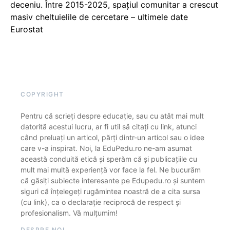
deceniu. Între 2015-2025, spațiul comunitar a crescut
masiv cheltuielile de cercetare – ultimele date
Eurostat
COPYRIGHT
Pentru că scrieți despre educație, sau cu atât mai mult
datorită acestui lucru, ar fi util să citați cu link, atunci
când preluați un articol, părți dintr-un articol sau o idee
care v-a inspirat. Noi, la EduPedu.ro ne-am asumat
această conduită etică și sperăm că și publicațiile cu
mult mai multă experiență vor face la fel. Ne bucurăm
că găsiți subiecte interesante pe Edupedu.ro și suntem
siguri că înțelegeți rugămintea noastră de a cita sursa
(cu link), ca o declarație reciprocă de respect și
profesionalism. Vă mulțumim!
DESPRE NOI