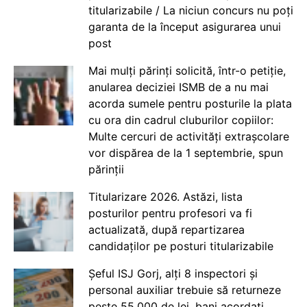
titularizabile / La niciun concurs nu poți
garanta de la început asigurarea unui
post
Mai mulți părinți solicită, într-o petiție,
anularea deciziei ISMB de a nu mai
acorda sumele pentru posturile la plata
cu ora din cadrul cluburilor copiilor:
Multe cercuri de activități extrașcolare
vor dispărea de la 1 septembrie, spun
părinții
Titularizare 2026. Astăzi, lista
posturilor pentru profesori va fi
actualizată, după repartizarea
candidaților pe posturi titularizabile
Șeful ISJ Gorj, alți 8 inspectori și
personal auxiliar trebuie să returneze
peste 55.000 de lei, bani acordați