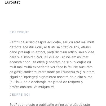
Eurostat
COPYRIGHT
Pentru că scrieți despre educație, sau cu atât mai mult
datorită acestui lucru, ar fi util să citați cu link, atunci
când preluați un articol, părți dintr-un articol sau o idee
care v-a inspirat. Noi, la EduPedu.ro ne-am asumat
această conduită etică și sperăm că și publicațiile cu
mult mai multă experiență vor face la fel. Ne bucurăm
că găsiți subiecte interesante pe Edupedu.ro și suntem
siguri că înțelegeți rugămintea noastră de a cita sursa
(cu link), ca o declarație reciprocă de respect și
profesionalism. Vă mulțumim!
DESPRE NOI
EduPedu.ro este o publicație online care găzduiește