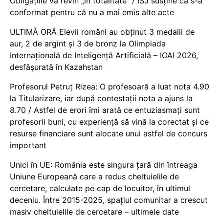
Obligațiile vă revin „în totalitate” / ISJ susține că s-a
conformat pentru că nu a mai emis alte acte
ULTIMĂ ORĂ Elevii români au obținut 3 medalii de
aur, 2 de argint și 3 de bronz la Olimpiada
Internațională de Inteligență Artificială – IOAI 2026,
desfășurată în Kazahstan
Profesorul Petruț Rizea: O profesoară a luat nota 4.90
la Titularizare, iar după contestații nota a ajuns la
8.70 / Astfel de erori îmi arată ce entuziasmați sunt
profesorii buni, cu experiență să vină la corectat și ce
resurse financiare sunt alocate unui astfel de concurs
important
Unici în UE: România este singura țară din întreaga
Uniune Europeană care a redus cheltuielile de
cercetare, calculate pe cap de locuitor, în ultimul
deceniu. Între 2015-2025, spațiul comunitar a crescut
masiv cheltuielile de cercetare – ultimele date