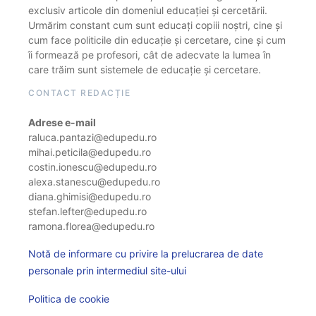
exclusiv articole din domeniul educației și cercetării.
Urmărim constant cum sunt educați copiii noștri, cine și
cum face politicile din educație și cercetare, cine și cum
îi formează pe profesori, cât de adecvate la lumea în
care trăim sunt sistemele de educație și cercetare.
CONTACT REDACȚIE
Adrese e-mail
raluca.pantazi@edupedu.ro
mihai.peticila@edupedu.ro
costin.ionescu@edupedu.ro
alexa.stanescu@edupedu.ro
diana.ghimisi@edupedu.ro
stefan.lefter@edupedu.ro
ramona.florea@edupedu.ro
Notă de informare cu privire la prelucrarea de date
personale prin intermediul site-ului
Politica de cookie