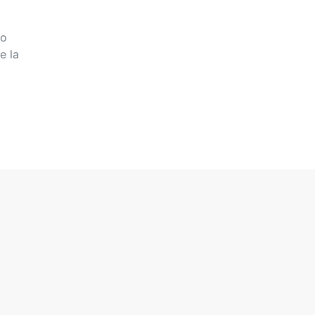
-o
e la