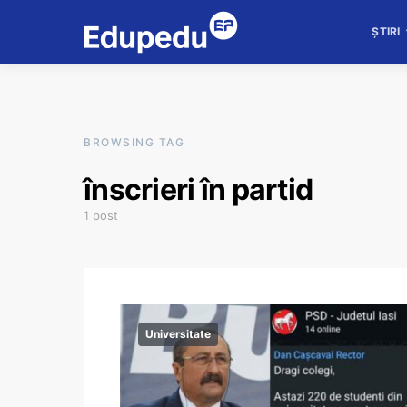
ȘTIRI
BROWSING TAG
înscrieri în partid
1 post
Universitate