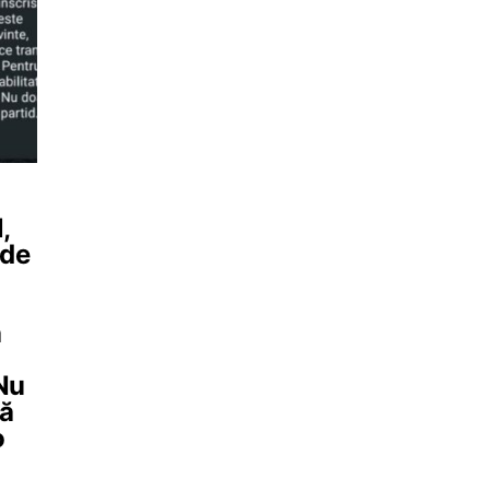
,
 de
a
 Nu
că
o