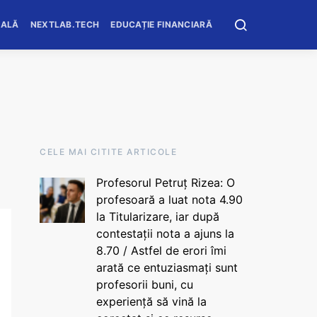
OALĂ
NEXTLAB.TECH
EDUCAȚIE FINANCIARĂ
CELE MAI CITITE ARTICOLE
Profesorul Petruț Rizea: O
profesoară a luat nota 4.90
la Titularizare, iar după
contestații nota a ajuns la
8.70 / Astfel de erori îmi
arată ce entuziasmați sunt
profesorii buni, cu
experiență să vină la