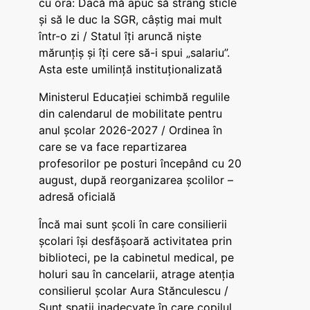
cu ora: Dacă mă apuc să strâng sticle
și să le duc la SGR, câștig mai mult
într-o zi / Statul îți aruncă niște
mărunțiș și îți cere să-i spui „salariu”.
Asta este umilință instituționalizată
Ministerul Educației schimbă regulile
din calendarul de mobilitate pentru
anul școlar 2026-2027 / Ordinea în
care se va face repartizarea
profesorilor pe posturi începând cu 20
august, după reorganizarea școlilor –
adresă oficială
Încă mai sunt școli în care consilierii
școlari își desfășoară activitatea prin
biblioteci, pe la cabinetul medical, pe
holuri sau în cancelarii, atrage atenția
consilierul școlar Aura Stănculescu /
Sunt spații inadecvate în care copilul