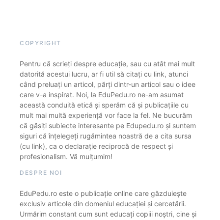
COPYRIGHT
Pentru că scrieți despre educație, sau cu atât mai mult
datorită acestui lucru, ar fi util să citați cu link, atunci
când preluați un articol, părți dintr-un articol sau o idee
care v-a inspirat. Noi, la EduPedu.ro ne-am asumat
această conduită etică și sperăm că și publicațiile cu
mult mai multă experiență vor face la fel. Ne bucurăm
că găsiți subiecte interesante pe Edupedu.ro și suntem
siguri că înțelegeți rugămintea noastră de a cita sursa
(cu link), ca o declarație reciprocă de respect și
profesionalism. Vă mulțumim!
DESPRE NOI
EduPedu.ro este o publicație online care găzduiește
exclusiv articole din domeniul educației și cercetării.
Urmărim constant cum sunt educați copiii noștri, cine și