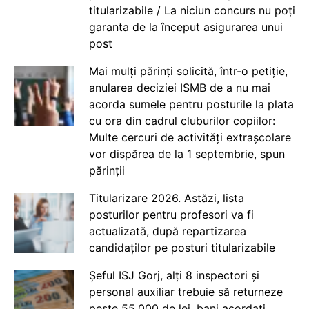
titularizabile / La niciun concurs nu poți
garanta de la început asigurarea unui
post
Mai mulți părinți solicită, într-o petiție,
anularea deciziei ISMB de a nu mai
acorda sumele pentru posturile la plata
cu ora din cadrul cluburilor copiilor:
Multe cercuri de activități extrașcolare
vor dispărea de la 1 septembrie, spun
părinții
Titularizare 2026. Astăzi, lista
posturilor pentru profesori va fi
actualizată, după repartizarea
candidaților pe posturi titularizabile
Șeful ISJ Gorj, alți 8 inspectori și
personal auxiliar trebuie să returneze
peste 55.000 de lei, bani acordați