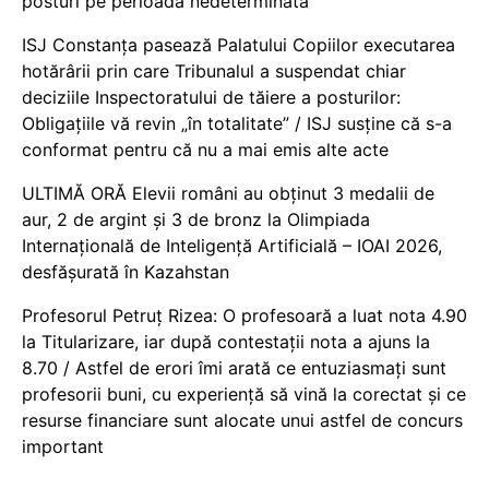
posturi pe perioadă nedeterminată
ISJ Constanța pasează Palatului Copiilor executarea
hotărârii prin care Tribunalul a suspendat chiar
deciziile Inspectoratului de tăiere a posturilor:
Obligațiile vă revin „în totalitate” / ISJ susține că s-a
conformat pentru că nu a mai emis alte acte
ULTIMĂ ORĂ Elevii români au obținut 3 medalii de
aur, 2 de argint și 3 de bronz la Olimpiada
Internațională de Inteligență Artificială – IOAI 2026,
desfășurată în Kazahstan
Profesorul Petruț Rizea: O profesoară a luat nota 4.90
la Titularizare, iar după contestații nota a ajuns la
8.70 / Astfel de erori îmi arată ce entuziasmați sunt
profesorii buni, cu experiență să vină la corectat și ce
resurse financiare sunt alocate unui astfel de concurs
important