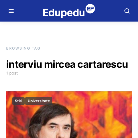
BROWSING TAG
interviu mircea cartarescu
1 post
Știri
Universitate