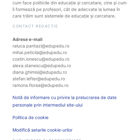
cum face politicile din educație și cercetare, cine și cum
îi formează pe profesori, cât de adecvate la lumea în
care trăim sunt sistemele de educație și cercetare.
CONTACT REDACȚIE
Adrese e-mail
raluca.pantazi@edupedu.ro
mihai.peticila@edupedu.ro
costin.ionescu@edupedu.ro
alexa.stanescu@edupedu.ro
diana.ghimisi@edupedu.ro
stefan.lefter@edupedu.ro
ramona.florea@edupedu.ro
Notă de informare cu privire la prelucrarea de date
personale prin intermediul site-ului
Politica de cookie
Modifică setarile cookie-urilor