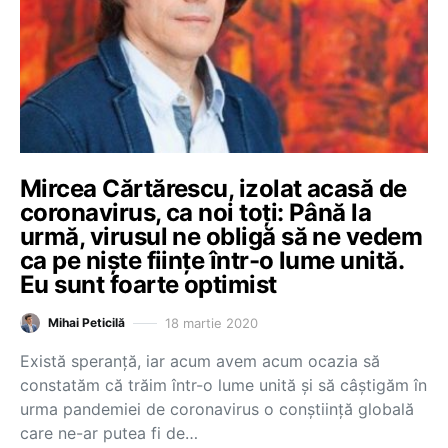
Mircea Cărtărescu, izolat acasă de
coronavirus, ca noi toți: Până la
urmă, virusul ne obligă să ne vedem
ca pe niște ființe într-o lume unită.
Eu sunt foarte optimist
18 martie 2020
Mihai Peticilă
Există speranță, iar acum avem acum ocazia să
constatăm că trăim într-o lume unită și să câștigăm în
urma pandemiei de coronavirus o conștiință globală
care ne-ar putea fi de…