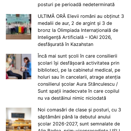
posturi pe perioadă nedeterminată
ULTIMĂ ORĂ Elevii români au obținut 3
medalii de aur, 2 de argint și 3 de
bronz la Olimpiada Internațională de
Inteligență Artificială – IOAI 2026,
desfășurată în Kazahstan
Încă mai sunt școli în care consilierii
școlari își desfășoară activitatea prin
biblioteci, pe la cabinetul medical, pe
holuri sau în cancelarii, atrage atenția
consilierul școlar Aura Stănculescu /
Sunt spații inadecvate în care copilul
nu va destăinui nimic niciodată
Noi comasări de clase și posturi, cu 3
săptămâni până la debutul anului
școlar 2026-2027, sunt semnalate de
Alin Badea, prim-vicepreședinte USLI