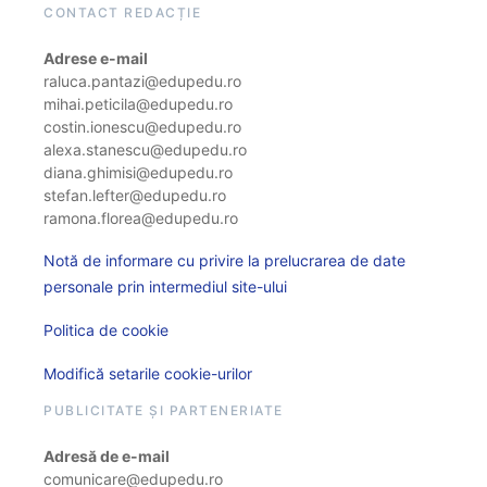
CONTACT REDACȚIE
Adrese e-mail
raluca.pantazi@edupedu.ro
mihai.peticila@edupedu.ro
costin.ionescu@edupedu.ro
alexa.stanescu@edupedu.ro
diana.ghimisi@edupedu.ro
stefan.lefter@edupedu.ro
ramona.florea@edupedu.ro
Notă de informare cu privire la prelucrarea de date
personale prin intermediul site-ului
Politica de cookie
Modifică setarile cookie-urilor
PUBLICITATE ȘI PARTENERIATE
Adresă de e-mail
comunicare@edupedu.ro