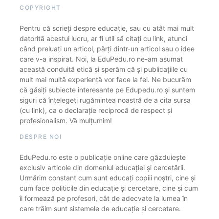
COPYRIGHT
Pentru că scrieți despre educație, sau cu atât mai mult
datorită acestui lucru, ar fi util să citați cu link, atunci
când preluați un articol, părți dintr-un articol sau o idee
care v-a inspirat. Noi, la EduPedu.ro ne-am asumat
această conduită etică și sperăm că și publicațiile cu
mult mai multă experiență vor face la fel. Ne bucurăm
că găsiți subiecte interesante pe Edupedu.ro și suntem
siguri că înțelegeți rugămintea noastră de a cita sursa
(cu link), ca o declarație reciprocă de respect și
profesionalism. Vă mulțumim!
DESPRE NOI
EduPedu.ro este o publicație online care găzduiește
exclusiv articole din domeniul educației și cercetării.
Urmărim constant cum sunt educați copiii noștri, cine și
cum face politicile din educație și cercetare, cine și cum
îi formează pe profesori, cât de adecvate la lumea în
care trăim sunt sistemele de educație și cercetare.