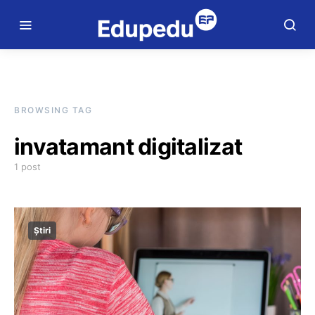
BROWSING TAG
invatamant digitalizat
1 post
Știri