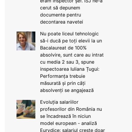
eram inspector șef. ISJ ne-a
cerut să depunem
documente pentru
decontarea navetei
Nu poate liceul tehnologic
să-i ducă pe toți elevii la un
Bacalaureat de 100%
absolvire, sunt care au intrat
cu media 2 sau 3, spune
inspectoarea Iuliana Țugui:
Performanța trebuie
măsurată și prin câți
absolvenți se angajează
Evoluția salariilor
profesorilor din România nu
se încadrează în niciun
model european - analiză
Eurydice: salariul crește doar