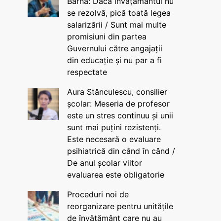
Barna: Dacă învățământul nu
se rezolvă, pică toată legea
salarizării / Sunt mai multe
promisiuni din partea
Guvernului către angajații
din educație și nu par a fi
respectate
Aura Stănculescu, consilier
școlar: Meseria de profesor
este un stres continuu și unii
sunt mai puțini rezistenți.
Este necesară o evaluare
psihiatrică din când în când /
De anul școlar viitor
evaluarea este obligatorie
Proceduri noi de
reorganizare pentru unitățile
de învățământ care nu au