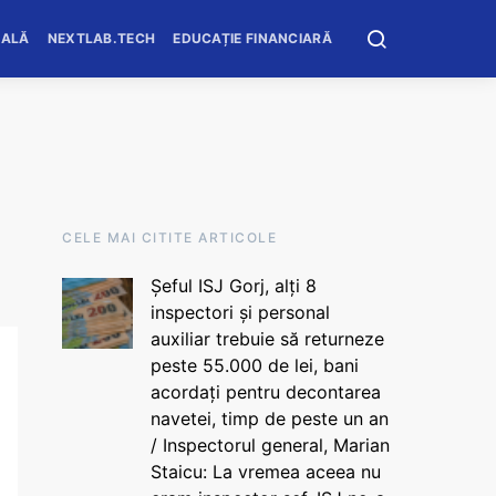
OALĂ
NEXTLAB.TECH
EDUCAȚIE FINANCIARĂ
CELE MAI CITITE ARTICOLE
Șeful ISJ Gorj, alți 8
inspectori și personal
auxiliar trebuie să returneze
peste 55.000 de lei, bani
acordați pentru decontarea
navetei, timp de peste un an
/ Inspectorul general, Marian
Staicu: La vremea aceea nu