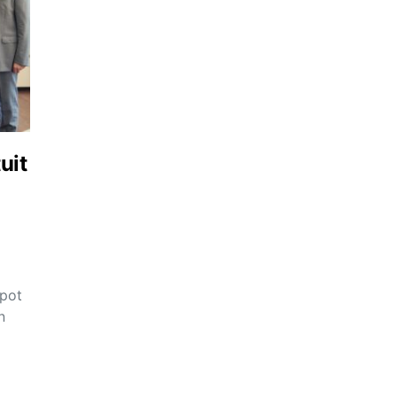
uit
 pot
n