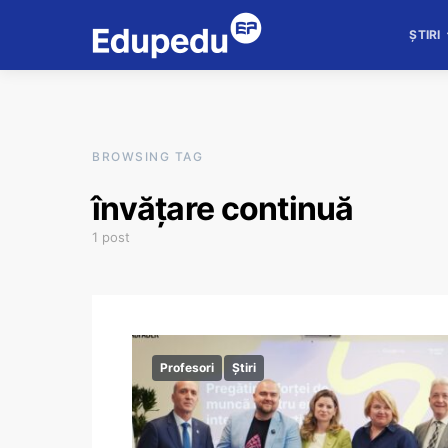
ȘTIRI
BROWSING TAG
învățare continuă
1 post
Profesori
Știri