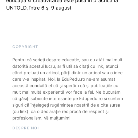
educația și creativitatea este pusă în practică la
UNTOLD, între 6 și 9 august
COPYRIGHT
Pentru că scrieți despre educație, sau cu atât mai mult
datorită acestui lucru, ar fi util să citați cu link, atunci
când preluați un articol, părți dintr-un articol sau o idee
care v-a inspirat. Noi, la EduPedu.ro ne-am asumat
această conduită etică și sperăm că și publicațiile cu
mult mai multă experiență vor face la fel. Ne bucurăm
că găsiți subiecte interesante pe Edupedu.ro și suntem
siguri că înțelegeți rugămintea noastră de a cita sursa
(cu link), ca o declarație reciprocă de respect și
profesionalism. Vă mulțumim!
DESPRE NOI