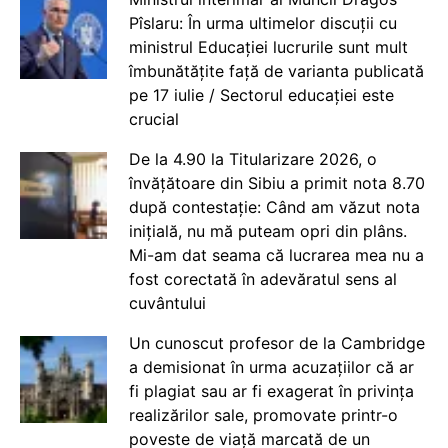
Pîslaru: În urma ultimelor discuții cu
ministrul Educației lucrurile sunt mult
îmbunătățite față de varianta publicată
pe 17 iulie / Sectorul educației este
crucial
De la 4.90 la Titularizare 2026, o
învățătoare din Sibiu a primit nota 8.70
după contestație: Când am văzut nota
inițială, nu mă puteam opri din plâns.
Mi-am dat seama că lucrarea mea nu a
fost corectată în adevăratul sens al
cuvântului
Un cunoscut profesor de la Cambridge
a demisionat în urma acuzațiilor că ar
fi plagiat sau ar fi exagerat în privința
realizărilor sale, promovate printr-o
poveste de viață marcată de un