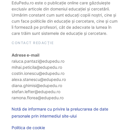
EduPedu.ro este o publicație online care găzduiește
exclusiv articole din domeniul educației și cercetării.
Urmărim constant cum sunt educați copiii noștri, cine și
cum face politicile din educație și cercetare, cine și cum
îi formează pe profesori, cât de adecvate la lumea în
care trăim sunt sistemele de educație și cercetare.
CONTACT REDACȚIE
Adrese e-mail
raluca.pantazi@edupedu.ro
mihai.peticila@edupedu.ro
costin.ionescu@edupedu.ro
alexa.stanescu@edupedu.ro
diana.ghimisi@edupedu.ro
stefan.lefter@edupedu.ro
ramona.florea@edupedu.ro
Notă de informare cu privire la prelucrarea de date
personale prin intermediul site-ului
Politica de cookie