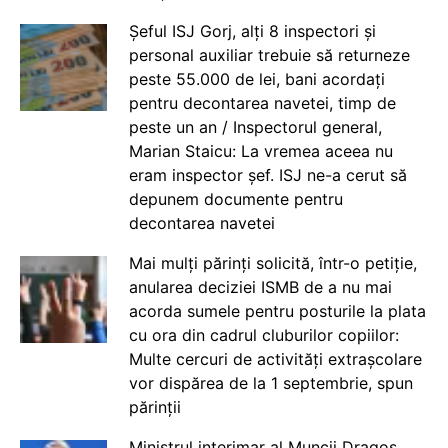
Șeful ISJ Gorj, alți 8 inspectori și
personal auxiliar trebuie să returneze
peste 55.000 de lei, bani acordați
pentru decontarea navetei, timp de
peste un an / Inspectorul general,
Marian Staicu: La vremea aceea nu
eram inspector șef. ISJ ne-a cerut să
depunem documente pentru
decontarea navetei
Mai mulți părinți solicită, într-o petiție,
anularea deciziei ISMB de a nu mai
acorda sumele pentru posturile la plata
cu ora din cadrul cluburilor copiilor:
Multe cercuri de activități extrașcolare
vor dispărea de la 1 septembrie, spun
părinții
Ministrul interimar al Muncii Dragos