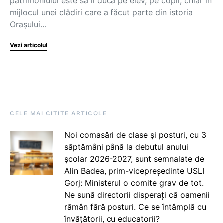
patrimoniului este să îl ducă pe elev, pe copil, chiar în
mijlocul unei clădiri care a făcut parte din istoria
Orașului…
Vezi articolul
CELE MAI CITITE ARTICOLE
Noi comasări de clase și posturi, cu 3
săptămâni până la debutul anului
școlar 2026-2027, sunt semnalate de
Alin Badea, prim-vicepreședinte USLI
Gorj: Ministerul o comite grav de tot.
Ne sună directorii disperați că oamenii
rămân fără posturi. Ce se întâmplă cu
învățătorii, cu educatorii?