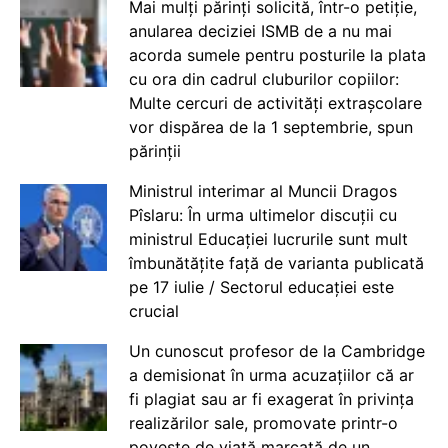
Mai mulți părinți solicită, într-o petiție,
anularea deciziei ISMB de a nu mai
acorda sumele pentru posturile la plata
cu ora din cadrul cluburilor copiilor:
Multe cercuri de activități extrașcolare
vor dispărea de la 1 septembrie, spun
părinții
Ministrul interimar al Muncii Dragos
Pîslaru: În urma ultimelor discuții cu
ministrul Educației lucrurile sunt mult
îmbunătățite față de varianta publicată
pe 17 iulie / Sectorul educației este
crucial
Un cunoscut profesor de la Cambridge
a demisionat în urma acuzațiilor că ar
fi plagiat sau ar fi exagerat în privința
realizărilor sale, promovate printr-o
poveste de viață marcată de un