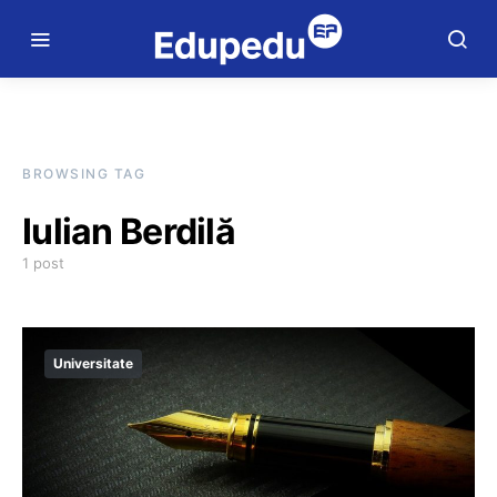
BROWSING TAG
Iulian Berdilă
1 post
Universitate