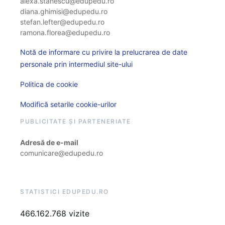
alexa.stanescu@edupedu.ro
diana.ghimisi@edupedu.ro
stefan.lefter@edupedu.ro
ramona.florea@edupedu.ro
Notă de informare cu privire la prelucrarea de date
personale prin intermediul site-ului
Politica de cookie
Modifică setarile cookie-urilor
PUBLICITATE ȘI PARTENERIATE
Adresă de e-mail
comunicare@edupedu.ro
STATISTICI EDUPEDU.RO
466.162.768 vizite