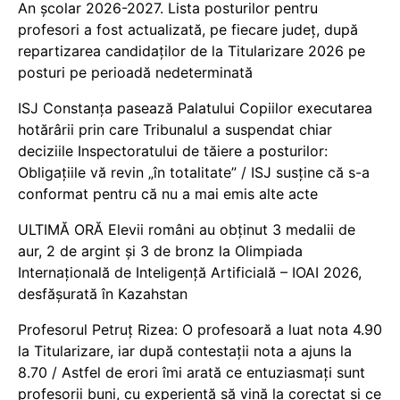
An școlar 2026-2027. Lista posturilor pentru
profesori a fost actualizată, pe fiecare județ, după
repartizarea candidaților de la Titularizare 2026 pe
posturi pe perioadă nedeterminată
ISJ Constanța pasează Palatului Copiilor executarea
hotărârii prin care Tribunalul a suspendat chiar
deciziile Inspectoratului de tăiere a posturilor:
Obligațiile vă revin „în totalitate” / ISJ susține că s-a
conformat pentru că nu a mai emis alte acte
ULTIMĂ ORĂ Elevii români au obținut 3 medalii de
aur, 2 de argint și 3 de bronz la Olimpiada
Internațională de Inteligență Artificială – IOAI 2026,
desfășurată în Kazahstan
Profesorul Petruț Rizea: O profesoară a luat nota 4.90
la Titularizare, iar după contestații nota a ajuns la
8.70 / Astfel de erori îmi arată ce entuziasmați sunt
profesorii buni, cu experiență să vină la corectat și ce