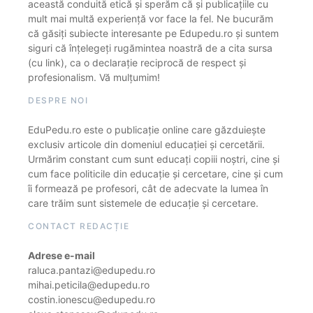
această conduită etică și sperăm că și publicațiile cu
mult mai multă experiență vor face la fel. Ne bucurăm
că găsiți subiecte interesante pe Edupedu.ro și suntem
siguri că înțelegeți rugămintea noastră de a cita sursa
(cu link), ca o declarație reciprocă de respect și
profesionalism. Vă mulțumim!
DESPRE NOI
EduPedu.ro este o publicație online care găzduiește
exclusiv articole din domeniul educației și cercetării.
Urmărim constant cum sunt educați copiii noștri, cine și
cum face politicile din educație și cercetare, cine și cum
îi formează pe profesori, cât de adecvate la lumea în
care trăim sunt sistemele de educație și cercetare.
CONTACT REDACȚIE
Adrese e-mail
raluca.pantazi@edupedu.ro
mihai.peticila@edupedu.ro
costin.ionescu@edupedu.ro