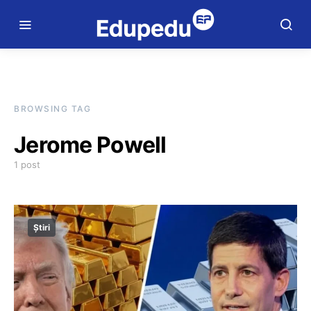
BROWSING TAG
Jerome Powell
1 post
Știri