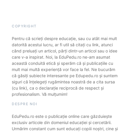
COPYRIGHT
Pentru că scrieți despre educație, sau cu atât mai mult
datorită acestui lucru, ar fi util să citați cu link, atunci
când preluați un articol, părți dintr-un articol sau o idee
care v-a inspirat. Noi, la EduPedu.ro ne-am asumat
această conduită etică și sperăm că și publicațiile cu
mult mai multă experiență vor face la fel. Ne bucurăm
că găsiți subiecte interesante pe Edupedu.ro și suntem
siguri că înțelegeți rugămintea noastră de a cita sursa
(cu link), ca o declarație reciprocă de respect și
profesionalism. Vă mulțumim!
DESPRE NOI
EduPedu.ro este o publicație online care găzduiește
exclusiv articole din domeniul educației și cercetării.
Urmărim constant cum sunt educați copiii noștri, cine și