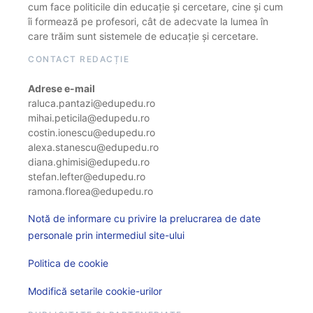
cum face politicile din educație și cercetare, cine și cum
îi formează pe profesori, cât de adecvate la lumea în
care trăim sunt sistemele de educație și cercetare.
CONTACT REDACȚIE
Adrese e-mail
raluca.pantazi@edupedu.ro
mihai.peticila@edupedu.ro
costin.ionescu@edupedu.ro
alexa.stanescu@edupedu.ro
diana.ghimisi@edupedu.ro
stefan.lefter@edupedu.ro
ramona.florea@edupedu.ro
Notă de informare cu privire la prelucrarea de date
personale prin intermediul site-ului
Politica de cookie
Modifică setarile cookie-urilor