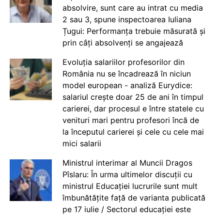
absolvire, sunt care au intrat cu media
2 sau 3, spune inspectoarea Iuliana
Țugui: Performanța trebuie măsurată și
prin câți absolvenți se angajează
Evoluția salariilor profesorilor din
România nu se încadrează în niciun
model european - analiză Eurydice:
salariul crește doar 25 de ani în timpul
carierei, dar procesul e între statele cu
venituri mari pentru profesori încă de
la începutul carierei și cele cu cele mai
mici salarii
Ministrul interimar al Muncii Dragos
Pîslaru: În urma ultimelor discuții cu
ministrul Educației lucrurile sunt mult
îmbunătățite față de varianta publicată
pe 17 iulie / Sectorul educației este