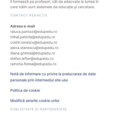
îi formează pe profesori, cât de adecvate la lumea în
care trăim sunt sistemele de educație și cercetare.
CONTACT REDACȚIE
Adrese e-mail
raluca.pantazi@edupedu.ro
mihai.peticila@edupedu.ro
costin.ionescu@edupedu.ro
alexa.stanescu@edupedu.ro
diana.ghimisi@edupedu.ro
stefan.lefter@edupedu.ro
ramona.florea@edupedu.ro
Notă de informare cu privire la prelucrarea de date
personale prin intermediul site-ului
Politica de cookie
Modifică setarile cookie-urilor
PUBLICITATE ȘI PARTENERIATE