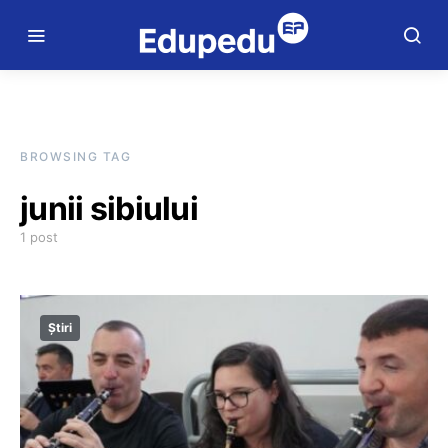
BROWSING TAG
junii sibiului
1 post
Știri