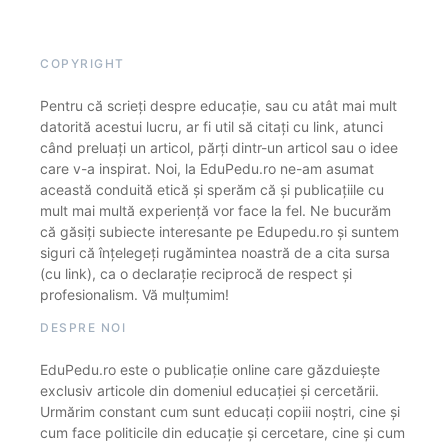
COPYRIGHT
Pentru că scrieți despre educație, sau cu atât mai mult
datorită acestui lucru, ar fi util să citați cu link, atunci
când preluați un articol, părți dintr-un articol sau o idee
care v-a inspirat. Noi, la EduPedu.ro ne-am asumat
această conduită etică și sperăm că și publicațiile cu
mult mai multă experiență vor face la fel. Ne bucurăm
că găsiți subiecte interesante pe Edupedu.ro și suntem
siguri că înțelegeți rugămintea noastră de a cita sursa
(cu link), ca o declarație reciprocă de respect și
profesionalism. Vă mulțumim!
DESPRE NOI
EduPedu.ro este o publicație online care găzduiește
exclusiv articole din domeniul educației și cercetării.
Urmărim constant cum sunt educați copiii noștri, cine și
cum face politicile din educație și cercetare, cine și cum