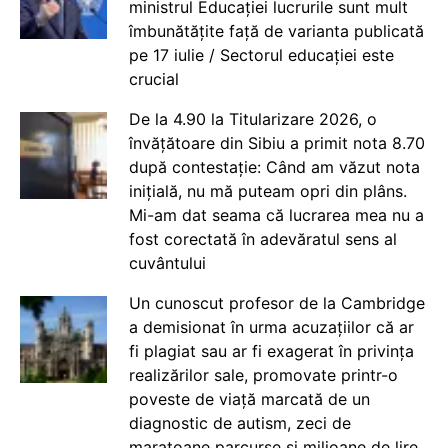
ministrul Educației lucrurile sunt mult
îmbunătățite față de varianta publicată
pe 17 iulie / Sectorul educației este
crucial
De la 4.90 la Titularizare 2026, o
învățătoare din Sibiu a primit nota 8.70
după contestație: Când am văzut nota
inițială, nu mă puteam opri din plâns.
Mi-am dat seama că lucrarea mea nu a
fost corectată în adevăratul sens al
cuvântului
Un cunoscut profesor de la Cambridge
a demisionat în urma acuzațiilor că ar
fi plagiat sau ar fi exagerat în privința
realizărilor sale, promovate printr-o
poveste de viață marcată de un
diagnostic de autism, zeci de
maratoane parcurse și milioane de lire