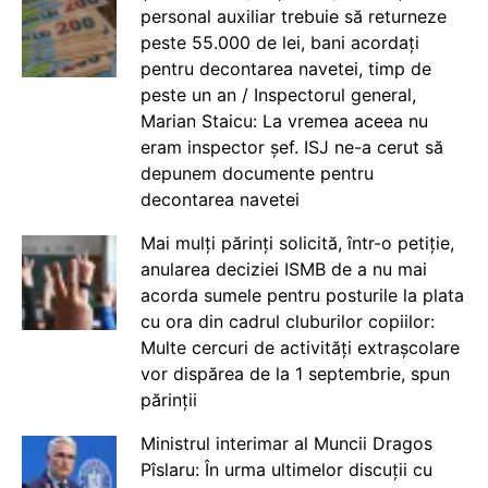
personal auxiliar trebuie să returneze
peste 55.000 de lei, bani acordați
pentru decontarea navetei, timp de
peste un an / Inspectorul general,
Marian Staicu: La vremea aceea nu
eram inspector șef. ISJ ne-a cerut să
depunem documente pentru
decontarea navetei
Mai mulți părinți solicită, într-o petiție,
anularea deciziei ISMB de a nu mai
acorda sumele pentru posturile la plata
cu ora din cadrul cluburilor copiilor:
Multe cercuri de activități extrașcolare
vor dispărea de la 1 septembrie, spun
părinții
Ministrul interimar al Muncii Dragos
Pîslaru: În urma ultimelor discuții cu