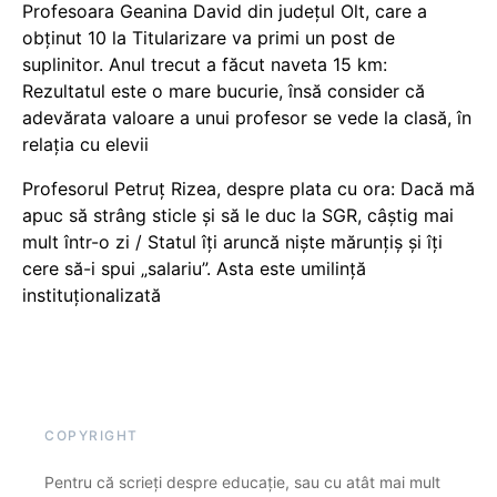
Profesoara Geanina David din județul Olt, care a
obținut 10 la Titularizare va primi un post de
suplinitor. Anul trecut a făcut naveta 15 km:
Rezultatul este o mare bucurie, însă consider că
adevărata valoare a unui profesor se vede la clasă, în
relația cu elevii
Profesorul Petruț Rizea, despre plata cu ora: Dacă mă
apuc să strâng sticle și să le duc la SGR, câștig mai
mult într-o zi / Statul îți aruncă niște mărunțiș și îți
cere să-i spui „salariu”. Asta este umilință
instituționalizată
COPYRIGHT
Pentru că scrieți despre educație, sau cu atât mai mult