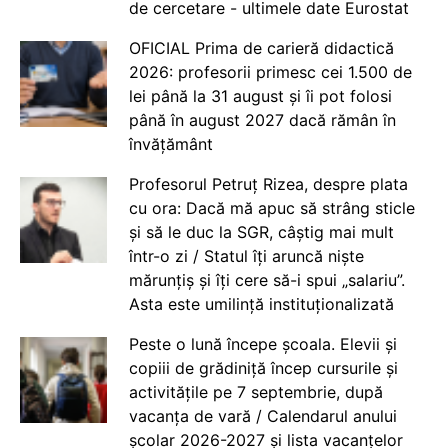
de cercetare - ultimele date Eurostat
OFICIAL Prima de carieră didactică
2026: profesorii primesc cei 1.500 de
lei până la 31 august și îi pot folosi
până în august 2027 dacă rămân în
învățământ
Profesorul Petruț Rizea, despre plata
cu ora: Dacă mă apuc să strâng sticle
și să le duc la SGR, câștig mai mult
într-o zi / Statul îți aruncă niște
mărunțiș și îți cere să-i spui „salariu”.
Asta este umilință instituționalizată
Peste o lună începe școala. Elevii și
copiii de grădiniță încep cursurile și
activitățile pe 7 septembrie, după
vacanța de vară / Calendarul anului
școlar 2026-2027 și lista vacanțelor