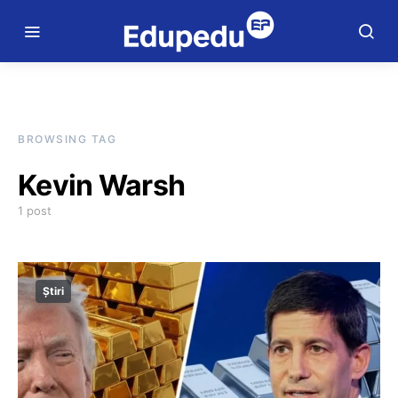
BROWSING TAG
Kevin Warsh
1 post
Știri