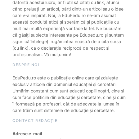
datorită acestui lucru, ar fi util să citați cu link, atunci
când preluați un articol, părți dintr-un articol sau o idee
care v-a inspirat. Noi, la EduPedu.ro ne-am asumat
această conduită etică și sperăm că și publicațiile cu
mult mai multă experiență vor face la fel. Ne bucurăm
că găsiți subiecte interesante pe Edupedu.ro și suntem
siguri că înțelegeți rugămintea noastră de a cita sursa
(cu link), ca o declarație reciprocă de respect și
profesionalism. Vă mulțumim!
DESPRE NOI
EduPedu.ro este o publicație online care găzduiește
exclusiv articole din domeniul educației și cercetării.
Urmărim constant cum sunt educați copiii noștri, cine și
cum face politicile din educație și cercetare, cine și cum
îi formează pe profesori, cât de adecvate la lumea în
care trăim sunt sistemele de educație și cercetare.
CONTACT REDACȚIE
Adrese e-mail