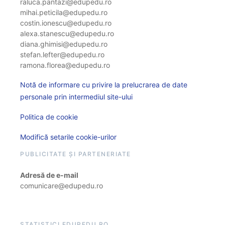
raluca.pantazi@edupedu.ro
mihai.peticila@edupedu.ro
costin.ionescu@edupedu.ro
alexa.stanescu@edupedu.ro
diana.ghimisi@edupedu.ro
stefan.lefter@edupedu.ro
ramona.florea@edupedu.ro
Notă de informare cu privire la prelucrarea de date
personale prin intermediul site-ului
Politica de cookie
Modifică setarile cookie-urilor
PUBLICITATE ȘI PARTENERIATE
Adresă de e-mail
comunicare@edupedu.ro
STATISTICI EDUPEDU.RO