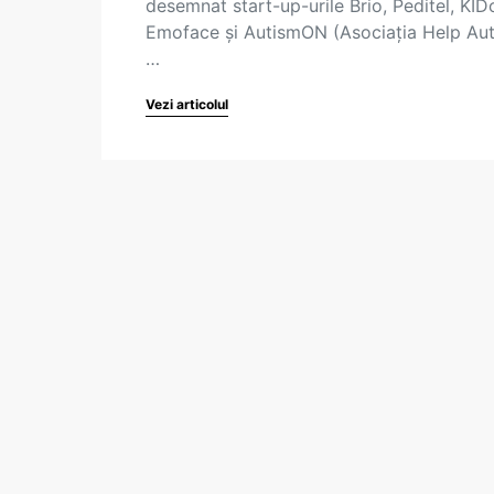
desemnat start-up-urile Brio, Peditel, KID
Emoface și AutismON (Asociația Help Au
…
Vezi articolul