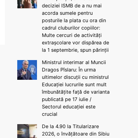
deciziei ISMB de a nu mai
acorda sumele pentru
posturile la plata cu ora din
cadrul cluburilor copiilor:
Multe cercuri de activități
extrașcolare vor dispărea de
la 1 septembrie, spun părinții
Ministrul interimar al Muncii
Dragos Pîslaru: În urma
ultimelor discuții cu ministrul
Educației lucrurile sunt mult
îmbunătățite față de varianta
publicată pe 17 iulie /
Sectorul educației este
crucial
De la 4.90 la Titularizare
2026, o învățătoare din Sibiu