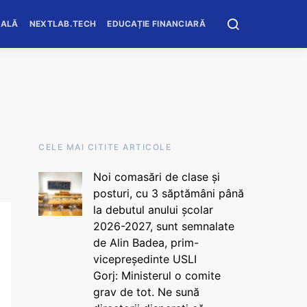
OALĂ
NEXTLAB.TECH
EDUCAȚIE FINANCIARĂ
CELE MAI CITITE ARTICOLE
Noi comasări de clase și
posturi, cu 3 săptămâni până
la debutul anului școlar
2026-2027, sunt semnalate
de Alin Badea, prim-
vicepreședinte USLI
Gorj: Ministerul o comite
grav de tot. Ne sună