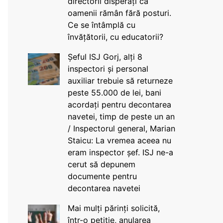
directorii disperați că
oamenii rămân fără posturi.
Ce se întâmplă cu
învățătorii, cu educatorii?
Șeful ISJ Gorj, alți 8
inspectori și personal
auxiliar trebuie să returneze
peste 55.000 de lei, bani
acordați pentru decontarea
navetei, timp de peste un an
/ Inspectorul general, Marian
Staicu: La vremea aceea nu
eram inspector șef. ISJ ne-a
cerut să depunem
documente pentru
decontarea navetei
Mai mulți părinți solicită,
într-o petiție, anularea