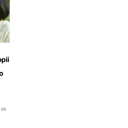
opii
ro
 de