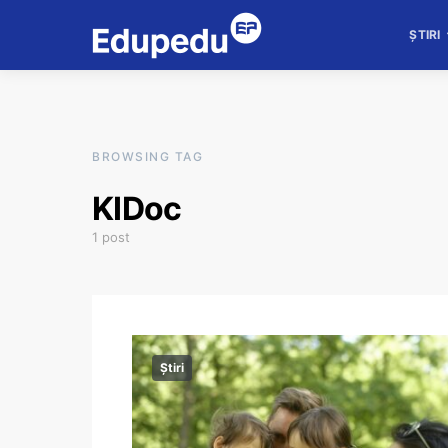
ȘTIRI
BROWSING TAG
KIDoc
1 post
Știri