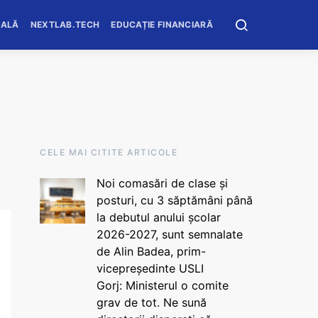
OALĂ
NEXTLAB.TECH
EDUCAȚIE FINANCIARĂ
CELE MAI CITITE ARTICOLE
Noi comasări de clase și
posturi, cu 3 săptămâni până
la debutul anului școlar
2026-2027, sunt semnalate
de Alin Badea, prim-
vicepreședinte USLI
Gorj: Ministerul o comite
grav de tot. Ne sună