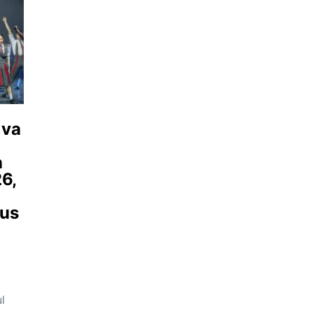
 va
n
26,
tus
l