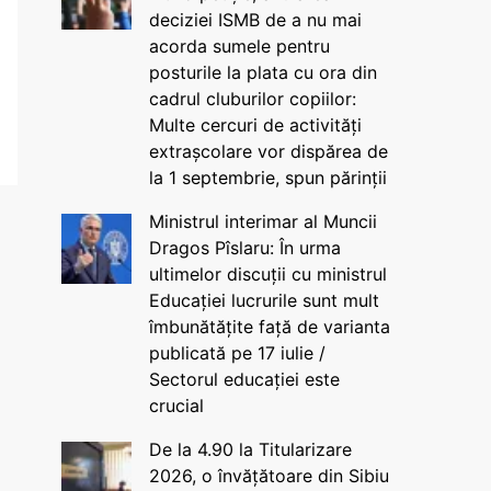
deciziei ISMB de a nu mai
acorda sumele pentru
posturile la plata cu ora din
cadrul cluburilor copiilor:
Multe cercuri de activități
extrașcolare vor dispărea de
la 1 septembrie, spun părinții
Ministrul interimar al Muncii
Dragos Pîslaru: În urma
ultimelor discuții cu ministrul
Educației lucrurile sunt mult
îmbunătățite față de varianta
publicată pe 17 iulie /
Sectorul educației este
crucial
De la 4.90 la Titularizare
2026, o învățătoare din Sibiu