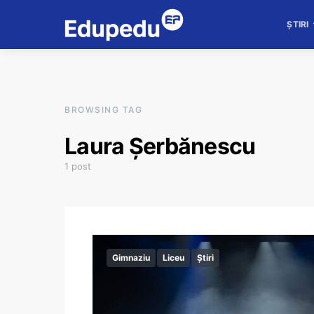
ȘTIRI
BROWSING TAG
Laura Șerbănescu
1 post
Gimnaziu
Liceu
Știri