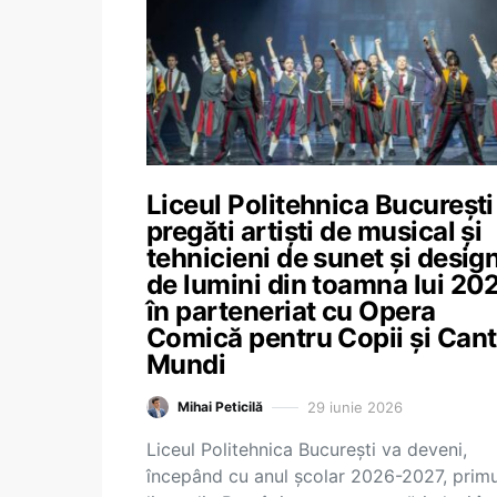
Liceul Politehnica București
pregăti artiști de musical și
tehnicieni de sunet și desig
de lumini din toamna lui 20
în parteneriat cu Opera
Comică pentru Copii și Can
Mundi
29 iunie 2026
Mihai Peticilă
Liceul Politehnica București va deveni,
începând cu anul școlar 2026-2027, primu