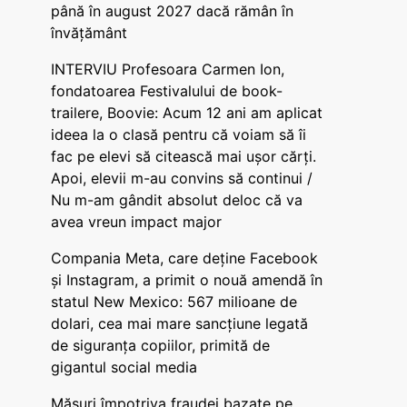
până în august 2027 dacă rămân în
învățământ
INTERVIU Profesoara Carmen Ion,
fondatoarea Festivalului de book-
trailere, Boovie: Acum 12 ani am aplicat
ideea la o clasă pentru că voiam să îi
fac pe elevi să citească mai ușor cărți.
Apoi, elevii m-au convins să continui /
Nu m-am gândit absolut deloc că va
avea vreun impact major
Compania Meta, care deține Facebook
și Instagram, a primit o nouă amendă în
statul New Mexico: 567 milioane de
dolari, cea mai mare sancțiune legată
de siguranța copiilor, primită de
gigantul social media
Măsuri împotriva fraudei bazate pe