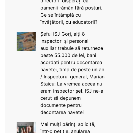
directorii disperați că
oamenii rămân fără posturi.
Ce se întâmplă cu
învățătorii, cu educatorii?
Șeful ISJ Gorj, alți 8
inspectori și personal
auxiliar trebuie să returneze
peste 55.000 de lei, bani
acordați pentru decontarea
navetei, timp de peste un an
/ Inspectorul general, Marian
Staicu: La vremea aceea nu
eram inspector șef. ISJ ne-a
cerut să depunem
documente pentru
decontarea navetei
Mai mulți părinți solicită,
într-o petiție, anularea