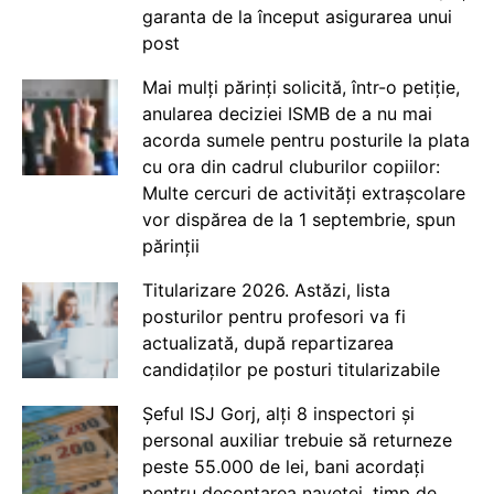
garanta de la început asigurarea unui
post
Mai mulți părinți solicită, într-o petiție,
anularea deciziei ISMB de a nu mai
acorda sumele pentru posturile la plata
cu ora din cadrul cluburilor copiilor:
Multe cercuri de activități extrașcolare
vor dispărea de la 1 septembrie, spun
părinții
Titularizare 2026. Astăzi, lista
posturilor pentru profesori va fi
actualizată, după repartizarea
candidaților pe posturi titularizabile
Șeful ISJ Gorj, alți 8 inspectori și
personal auxiliar trebuie să returneze
peste 55.000 de lei, bani acordați
pentru decontarea navetei, timp de