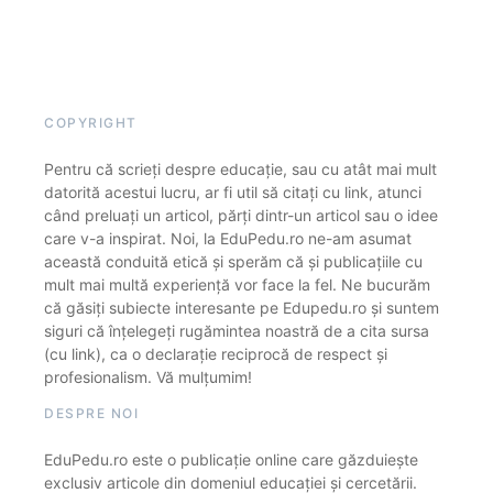
COPYRIGHT
Pentru că scrieți despre educație, sau cu atât mai mult
datorită acestui lucru, ar fi util să citați cu link, atunci
când preluați un articol, părți dintr-un articol sau o idee
care v-a inspirat. Noi, la EduPedu.ro ne-am asumat
această conduită etică și sperăm că și publicațiile cu
mult mai multă experiență vor face la fel. Ne bucurăm
că găsiți subiecte interesante pe Edupedu.ro și suntem
siguri că înțelegeți rugămintea noastră de a cita sursa
(cu link), ca o declarație reciprocă de respect și
profesionalism. Vă mulțumim!
DESPRE NOI
EduPedu.ro este o publicație online care găzduiește
exclusiv articole din domeniul educației și cercetării.