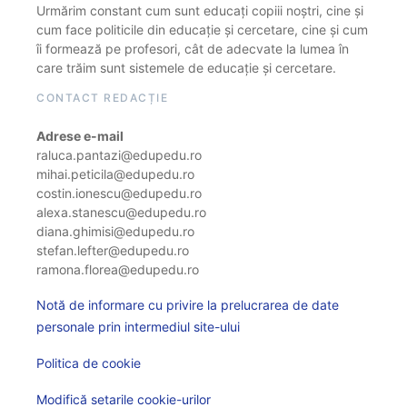
Urmărim constant cum sunt educați copiii noștri, cine și
cum face politicile din educație și cercetare, cine și cum
îi formează pe profesori, cât de adecvate la lumea în
care trăim sunt sistemele de educație și cercetare.
CONTACT REDACȚIE
Adrese e-mail
raluca.pantazi@edupedu.ro
mihai.peticila@edupedu.ro
costin.ionescu@edupedu.ro
alexa.stanescu@edupedu.ro
diana.ghimisi@edupedu.ro
stefan.lefter@edupedu.ro
ramona.florea@edupedu.ro
Notă de informare cu privire la prelucrarea de date
personale prin intermediul site-ului
Politica de cookie
Modifică setarile cookie-urilor