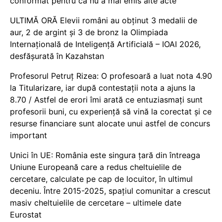
conformat pentru că nu a mai emis alte acte
ULTIMĂ ORĂ Elevii români au obținut 3 medalii de
aur, 2 de argint și 3 de bronz la Olimpiada
Internațională de Inteligență Artificială – IOAI 2026,
desfășurată în Kazahstan
Profesorul Petruț Rizea: O profesoară a luat nota 4.90
la Titularizare, iar după contestații nota a ajuns la
8.70 / Astfel de erori îmi arată ce entuziasmați sunt
profesorii buni, cu experiență să vină la corectat și ce
resurse financiare sunt alocate unui astfel de concurs
important
Unici în UE: România este singura țară din întreaga
Uniune Europeană care a redus cheltuielile de
cercetare, calculate pe cap de locuitor, în ultimul
deceniu. Între 2015-2025, spațiul comunitar a crescut
masiv cheltuielile de cercetare – ultimele date
Eurostat