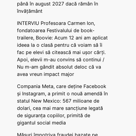
până în august 2027 dacă rămân în
învățământ
INTERVIU Profesoara Carmen Ion,
fondatoarea Festivalului de book-
trailere, Boovie: Acum 12 ani am aplicat
ideea la o clasă pentru că voiam să îi
fac pe elevi să citească mai ușor cărți.
Apoi, elevii m-au convins să continui /
Nu m-am gândit absolut deloc că va
avea vreun impact major
Compania Meta, care deține Facebook
și Instagram, a primit o nouă amendă în
statul New Mexico: 567 milioane de
dolari, cea mai mare sancțiune legată
de siguranța copiilor, primită de
gigantul social media
Măsuri împotriva fraudei bazate pe