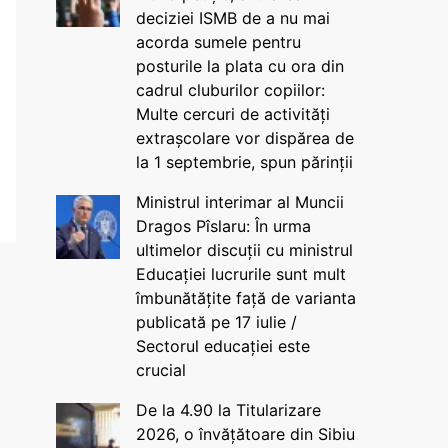
deciziei ISMB de a nu mai
acorda sumele pentru
posturile la plata cu ora din
cadrul cluburilor copiilor:
Multe cercuri de activități
extrașcolare vor dispărea de
la 1 septembrie, spun părinții
Ministrul interimar al Muncii
Dragos Pîslaru: În urma
ultimelor discuții cu ministrul
Educației lucrurile sunt mult
îmbunătățite față de varianta
publicată pe 17 iulie /
Sectorul educației este
crucial
De la 4.90 la Titularizare
2026, o învățătoare din Sibiu