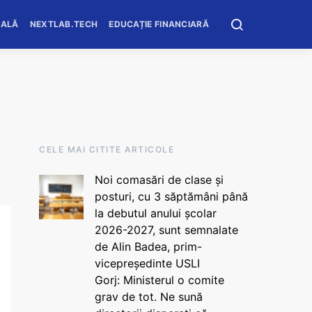
OALĂ
NEXTLAB.TECH
EDUCAȚIE FINANCIARĂ
CELE MAI CITITE ARTICOLE
Noi comasări de clase și
posturi, cu 3 săptămâni până
la debutul anului școlar
2026-2027, sunt semnalate
de Alin Badea, prim-
vicepreședinte USLI
Gorj: Ministerul o comite
grav de tot. Ne sună