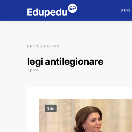
ȘTIRI
BROWSING TAG
legi antilegionare
1 post
Știri