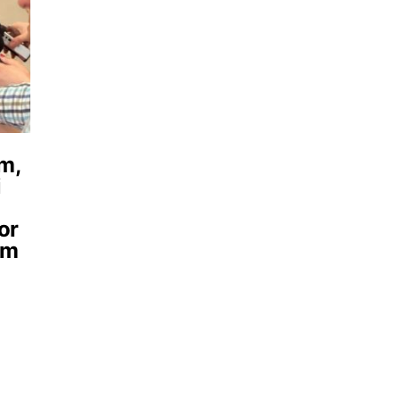
m,
i
or
sm