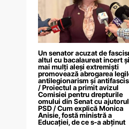
Un senator acuzat de fascis
altul cu bacalaureat incert ș
mai mulți aleși extremiști
promovează abrogarea legil
antilegionarism și antifasci
/ Proiectul a primit avizul
Comisiei pentru drepturile
omului din Senat cu ajutorul
PSD / Cum explică Monica
Anisie, fostă ministră a
Educației, de ce s-a abținut