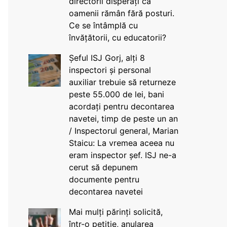
directorii disperați că
oamenii rămân fără posturi.
Ce se întâmplă cu
învățătorii, cu educatorii?
Șeful ISJ Gorj, alți 8
inspectori și personal
auxiliar trebuie să returneze
peste 55.000 de lei, bani
acordați pentru decontarea
navetei, timp de peste un an
/ Inspectorul general, Marian
Staicu: La vremea aceea nu
eram inspector șef. ISJ ne-a
cerut să depunem
documente pentru
decontarea navetei
Mai mulți părinți solicită,
într-o petiție, anularea