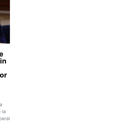
e
in
tor
ca
 la
beral
…