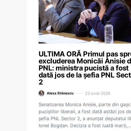
ULTIMA ORĂ Primul pas spr
excluderea Monicăi Anisie d
PNL: ministra pucistă a fost
dată jos de la șefia PNL Sec
2
23 iunie 2026
Alexa Stănescu
Senatoarea Monica Anisie, parte din gaș
puciștilor liberali, a fost dată astăzi jos de
șefia PNL Sector 2, a anunțat deputatul li
Ionel Bogdan. Decizia a fost luată marți,