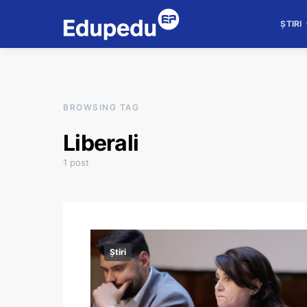
ȘTIRI
BROWSING TAG
Liberali
1 post
Știri