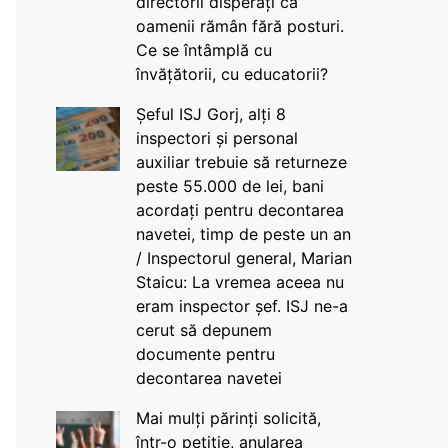
directorii disperați că
oamenii rămân fără posturi.
Ce se întâmplă cu
învățătorii, cu educatorii?
Șeful ISJ Gorj, alți 8
inspectori și personal
auxiliar trebuie să returneze
peste 55.000 de lei, bani
acordați pentru decontarea
navetei, timp de peste un an
/ Inspectorul general, Marian
Staicu: La vremea aceea nu
eram inspector șef. ISJ ne-a
cerut să depunem
documente pentru
decontarea navetei
Mai mulți părinți solicită,
într-o petiție, anularea