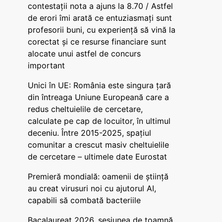
contestații nota a ajuns la 8.70 / Astfel
de erori îmi arată ce entuziasmați sunt
profesorii buni, cu experiență să vină la
corectat și ce resurse financiare sunt
alocate unui astfel de concurs
important
Unici în UE: România este singura țară
din întreaga Uniune Europeană care a
redus cheltuielile de cercetare,
calculate pe cap de locuitor, în ultimul
deceniu. Între 2015-2025, spațiul
comunitar a crescut masiv cheltuielile
de cercetare – ultimele date Eurostat
Premieră mondială: oamenii de știință
au creat virusuri noi cu ajutorul AI,
capabili să combată bacteriile
Bacalaureat 2026, sesiunea de toamnă.