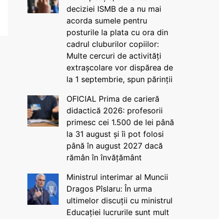
deciziei ISMB de a nu mai
acorda sumele pentru
posturile la plata cu ora din
cadrul cluburilor copiilor:
Multe cercuri de activități
extrașcolare vor dispărea de
la 1 septembrie, spun părinții
OFICIAL Prima de carieră
didactică 2026: profesorii
primesc cei 1.500 de lei până
la 31 august și îi pot folosi
până în august 2027 dacă
rămân în învățământ
Ministrul interimar al Muncii
Dragos Pîslaru: În urma
ultimelor discuții cu ministrul
Educației lucrurile sunt mult