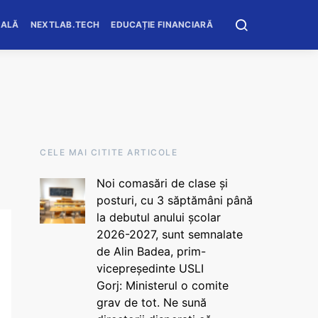
OALĂ
NEXTLAB.TECH
EDUCAȚIE FINANCIARĂ
CELE MAI CITITE ARTICOLE
Noi comasări de clase și
posturi, cu 3 săptămâni până
la debutul anului școlar
2026-2027, sunt semnalate
de Alin Badea, prim-
vicepreședinte USLI
Gorj: Ministerul o comite
grav de tot. Ne sună