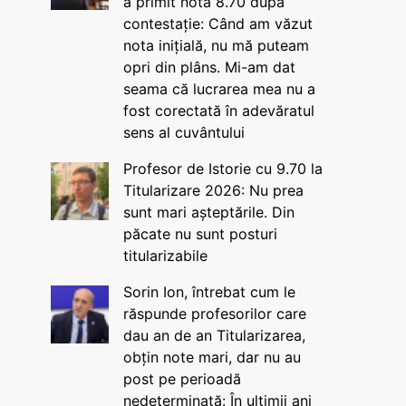
a primit nota 8.70 după
contestație: Când am văzut
nota inițială, nu mă puteam
opri din plâns. Mi-am dat
seama că lucrarea mea nu a
fost corectată în adevăratul
sens al cuvântului
Profesor de Istorie cu 9.70 la
Titularizare 2026: Nu prea
sunt mari așteptările. Din
păcate nu sunt posturi
titularizabile
Sorin Ion, întrebat cum le
răspunde profesorilor care
dau an de an Titularizarea,
obțin note mari, dar nu au
post pe perioadă
nedeterminată: În ultimii ani